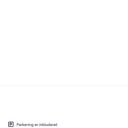
Mad og drik
Mad og drik
Parkering er inkluderet