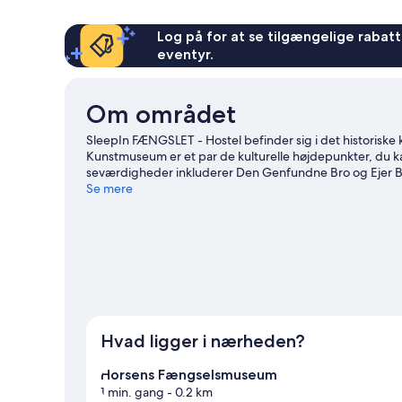
4
personer
-
Log på for at se tilgængelige rabatte
fælles
eventyr.
badeværelse
Om området
SleepIn FÆNGSLET - Hostel befinder sig i det historisk
Kunstmuseum er et par de kulturelle højdepunkter, du
seværdigheder inkluderer Den Genfundne Bro og Ejer Ba
Forum Horsens, og giv dig selv tid til at opleve LEGOL
Se mere
til at udforske områdets udendørsoplevelser som vandre
Vis flere hostels i Horsens
Hvad ligger i nærheden?
Horsens Fængselsmuseum
1 min. gang
- 0.2 km