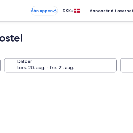
•
Åbn appen
DKK
Annoncér dit overna
ostel
Datoer