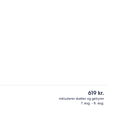
ke
Luftfoto
Den
619 kr.
nuværende
inkluderer skatter og gebyrer
pris
7. aug. - 8. aug.
ke
Trappe
er
619 kr.