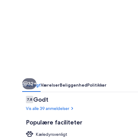
32+
Oversigt
Værelser
Beliggenhed
Politikker
Anmeldelser
Godt
7,8
7,8 ud af 10.
Vis alle 39 anmeldelser
Populære faciliteter
Kæledyrsvenligt