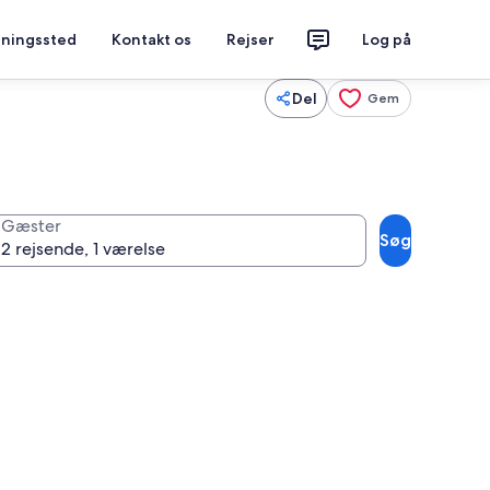
tningssted
Kontakt os
Rejser
Log på
Del
Gem
Gæster
Søg