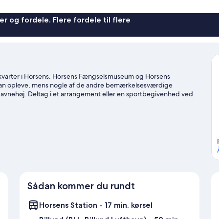
r og fordele. Flere fordele til flere
e kvarter i Horsens. Horsens Fængselsmuseum og Horsens
 kan opleve, mens nogle af de andre bemærkelsesværdige
vnehøj. Deltag i et arrangement eller en sportbegivenhed ved
AND® Billund, som er en af topseværdighederne. Benyt lejligheden
-/cykelruter.
Besøg vores rejseguide til Horsens
Sådan kommer du rundt
Horsens Station - 17 min. kørsel