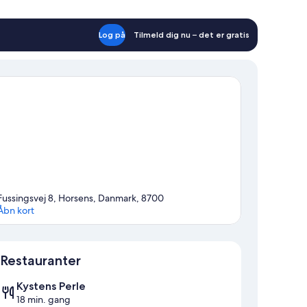
Log på
Tilmeld dig nu – det er gratis
Fussingsvej 8, Horsens, Danmark, 8700
Åbn kort
Kort
Restauranter
Kystens Perle
18 min. gang