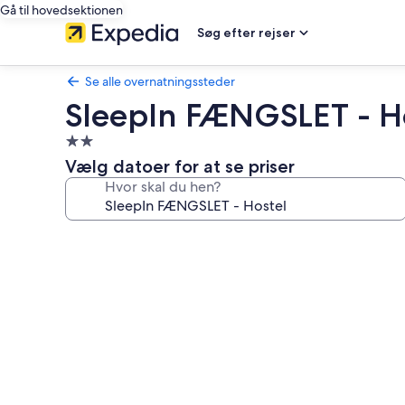
Gå til hovedsektionen
Søg efter rejser
Se alle overnatningssteder
SleepIn FÆNGSLET - H
2.0-
stjernet
Vælg datoer for at se priser
overnatningssted
Hvor skal du hen?
Billedgalleri
for
SleepIn
FÆNGSLET
-
Hostel