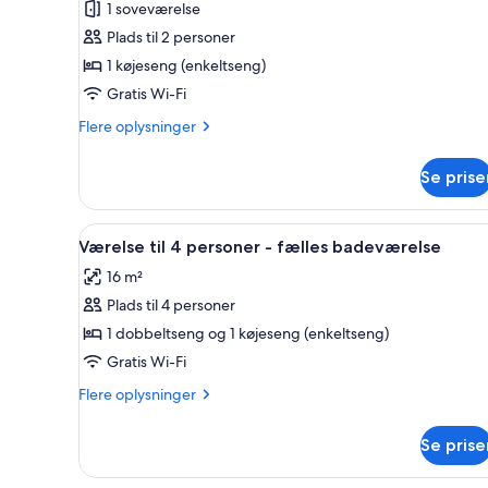
1 soveværelse
med
Plads til 2 personer
2
1 køjeseng (enkeltseng)
enkeltsenge
Gratis Wi-Fi
-
fælles
Flere
Flere oplysninger
badeværelse
oplysninger
om
Se prise
Værelse
med
2
Indlæs
Et sovesalværelse med køjesenge
6
enkeltsenge
Værelse til 4 personer - fælles badeværelse
alle
-
16 m²
fælles
billeder
badeværelse
Plads til 4 personer
af
Værelse
1 dobbeltseng og 1 køjeseng (enkeltseng)
til
Gratis Wi-Fi
4
Flere
Flere oplysninger
personer
oplysninger
-
om
Se prise
Værelse
fælles
til
badeværelse