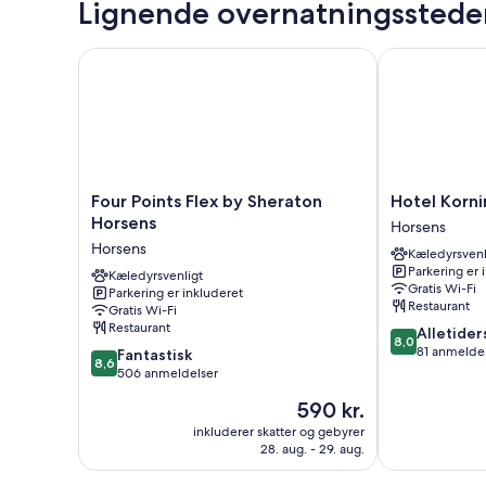
Lignende overnatningsstede
Four Points Flex by Sheraton Horsens
Hotel Kornin
Four
Hotel
Four Points Flex by Sheraton
Hotel Korn
Points
Korning
Horsens
Horsens
Flex
B&B
Horsens
Kæledyrsvenl
by
Horsens
Parkering er 
Sheraton
Kæledyrsvenligt
Gratis Wi-Fi
Parkering er inkluderet
Horsens
Restaurant
Gratis Wi-Fi
Horsens
Restaurant
8.0
Alletider
8,0
ud
81 anmelde
8.6
Fantastisk
8,6
af
ud
506 anmeldelser
10,
af
Prisen
590 kr.
Alletiders,
10,
er
81
Fantastisk,
inkluderer skatter og gebyrer
590 kr.
anmeldelser
28. aug. - 29. aug.
506
anmeldelser