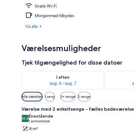
Gratis Wi-Fi
Mad og drik
Morgenmad tilbydes
Vis alle
Værelsesmuligheder
Tjek tilgængelighed for disse datoer
Tjek tilgængelighed for i aften aug. 6 - aug. 7
Tjek tilgænge
I aften
aug. 6 - aug. 7
a
Tilgængelige
Alle værelser
1 seng
3+ senge
2 senge
filtre
Indlæs
En køjeseng med skrivebord og
for
6
Værelse med 2 enkeltsenge - fælles badeværelse
alle
værelser
Enestående
billeder
10,0
10,0 ud af 10
(1
1 anmeldelse
af
anmeldelse)
8 m²
Værelse