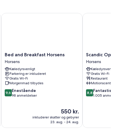
 gratis Wi-Fi.
Bed and Breakfast Horsens
Scandic Opus Horsens
yr)
Bed
Scandic
Bed and Breakfast Horsens
Scandic Opus Horse
and
Opus
Horsens
Horsens
Breakfast
Horsens
Kæledyrsvenligt
Kæledyrsvenligt
Horsens
Horsens
Parkering er inkluderet
Gratis Wi-Fi
Horsens
Gratis Wi-Fi
Restaurant
Morgenmad tilbydes
Motionscenter
9.6
8.8
Enestående
Fantastisk
9,6
8,8
ud
ud
98 anmeldelser
1.005 anmeldelser
af
af
10,
10,
Prisen
550 kr.
Enestående,
Fantastisk,
er
98
1.005
inkluderer skatter og gebyrer
inkluderer 
550 kr.
anmeldelser
anmeldelser
23. aug. - 24. aug.