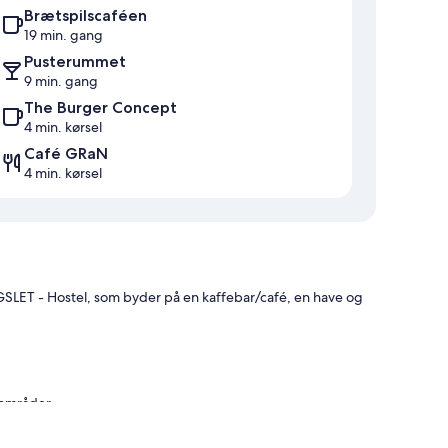
Brætspilscaféen
19 min. gang
Pusterummet
9 min. gang
The Burger Concept
4 min. kørsel
Café GRaN
4 min. kørsel
ET - Hostel, som byder på en kaffebar/café, en have og
 områder