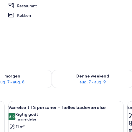
Restaurant
ke
Køkken
lighed for i morgen aug. 7 - aug. 8
Tjek tilgængelighed for denne weeken
I morgen
Denne weekend
ug. 7 - aug. 8
aug. 7 - aug. 9
 stol, en radiator og et vindue med tremmer.
Indlæs
Et sovesal med køjesenge, et skrivebord
I
6
Værelse til 3 personer - fælles badeværelse
En
alle
al
Rigtig godt
billeder
8,0
b
8,0 ud af 10
(1
1 anmeldelse
af
a
anmeldelse)
11 m²
Værelse
E