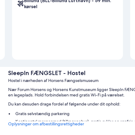
Billund (BLL-Billund Lufthavn) - 59 min.
kørsel
SleepIn FÆNGSLET - Hostel
Hostel i nærheden af Horsens Fængselsmuseum
Nær Forum Horsens og Horsens Kunstmuseum ligger SleepIn FÆNGSL
en legeplads. Hold forbindelsen med gratis Wi-Fi på værelset.
Du kan desuden drage fordel af følgende under dit ophold:
Gratis selvstændig parkering
Kontinental morgenmad (tillægsgebyr), gratis cykler og røgfrie
Oplysninger om afbestillingsrettigheder
Værelsesfaciliteter