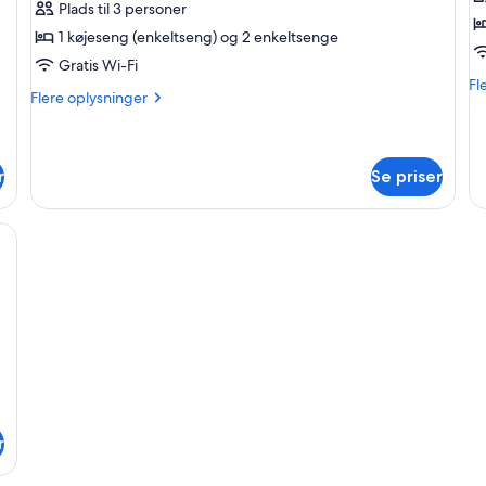
Plads til 3 personer
til
-
1 køjeseng (enkeltseng) og 2 enkeltsenge
3
f
Gratis Wi-Fi
personer
b
Fl
Fl
-
Flere
Flere oplysninger
op
oplysninger
fælles
o
om
En
badeværelse
Værelse
-
til
r
Se priser
fæ
3
ba
personer
, et skrivebord, en stol og en radiator.
-
fælles
badeværelse
r