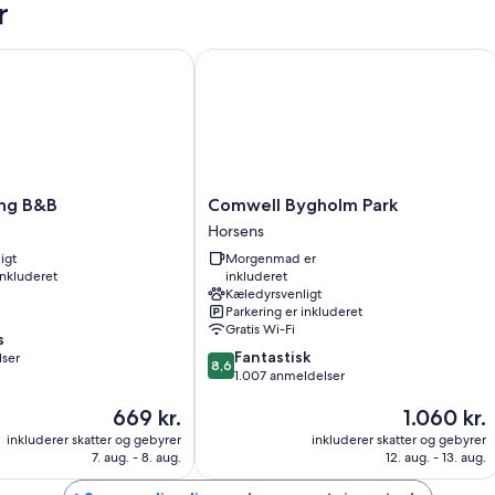
r
Alle værelser hos SleepIn FÆNGSLET - Hostel tilbyder faciliteter som
g B&B
Comwell Bygholm Park
Ekstra faciliteter inkluderer:
Ekstra senge (tillægsgebyr) og vugger/barnesenge (tillægsgeb
12 badeværelser med brusere
Fælleskøkken, mikrobølgeovne og bordgrill
Comwell
ing B&B
Comwell Bygholm Park
Bygholm
Horsens
Park
igt
Morgenmad er
Horsens
inkluderet
inkluderet
Kæledyrsvenligt
Parkering er inkluderet
Gratis Wi-Fi
s
8.6
Fantastisk
lser
8,6
ud
1.007 anmeldelser
af
Prisen
Prisen
669 kr.
1.060 kr.
10,
er
er
Fantastisk,
inkluderer skatter og gebyrer
inkluderer skatter og gebyrer
669 kr.
1.060 kr.
1.007
7. aug. - 8. aug.
12. aug. - 13. aug.
anmeldelser