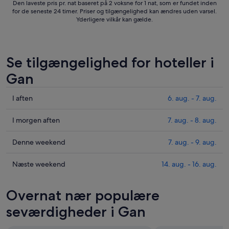
8.
Den laveste pris pr. nat baseret på 2 voksne for 1 nat, som er fundet inden
aug.
for de seneste 24 timer. Priser og tilgængelighed kan ændres uden varsel.
Yderligere vilkår kan gælde.
Se tilgængelighed for hoteller i
Gan
Tjek
I aften
6. aug. - 7. aug.
priser
i
Tjek
I morgen aften
7. aug. - 8. aug.
Gan
priser
for
i
Tjek
Denne weekend
7. aug. - 9. aug.
i
Gan
priser
aften,
for
i
Tjek
Næste weekend
14. aug. - 16. aug.
6.
i
Gan
priser
aug.
morgen
for
i
Overnat nær populære
-
aften,
denne
Gan
7.
7.
weekend,
for
seværdigheder i Gan
aug.
aug.
7.
næste
-
aug.
weekend,