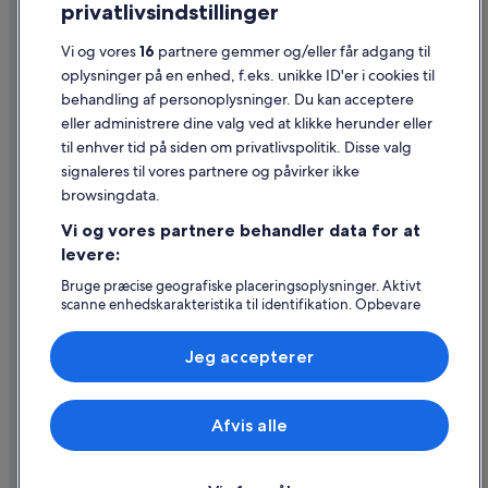
privatlivsindstillinger
Generelle vilkår for brug
Juridiske oplysninger/Kontakt os
Vi og vores
16
partnere gemmer og/eller får adgang til
oplysninger på en enhed, f.eks. unikke ID'er i cookies til
Retningslinjer for indhold og indberetning af indhold
behandling af personoplysninger. Du kan acceptere
eller administrere dine valg ved at klikke herunder eller
Hjælp
til enhver tid på siden om privatlivspolitik. Disse valg
signaleres til vores partnere og påvirker ikke
Kontakt os
browsingdata.
Ændr eller afbestil din reservation
Vi og vores partnere behandler data for at
Forløb og behandlingstider for refusion
levere:
Book en flyrejse med et tilgodehavende fra et flyselskab
Bruge præcise geografiske placeringsoplysninger. Aktivt
scanne enhedskarakteristika til identifikation. Opbevare
Internationale rejsedokumenter
og/eller tilgå oplysninger på en enhed. Tilpasset
annoncering og indhold, annoncerings- og
Jeg accepterer
indholdsmåling, målgruppeundersøgelser og udvikling af
tjenester.
Liste over partnere (leverandører)
Expedia, Inc. er ikke ansvarlig for indhold fra eksterne hjemmesider.
Afvis alle
© 2026 Expedia, Inc. – en del af Expedia Group. Alle rettigheder
forbeholdes. Expedia og Expedias logo er varemærker eller registrerede
varemærker tilhørende Expedia, Inc.