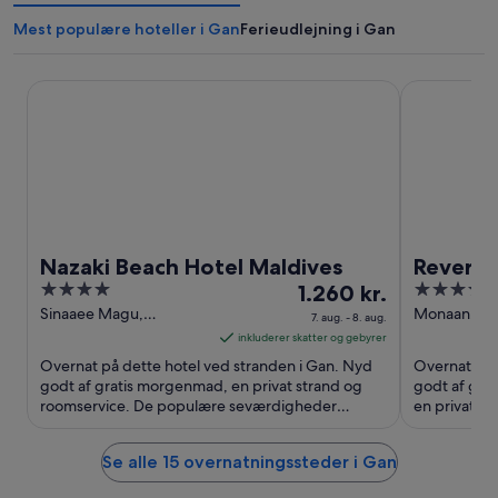
Mest populære hoteller i Gan
Ferieudlejning i Gan
Nazaki Beach Hotel Maldives
Reveries Ma
Nazaki Beach Hotel Maldives
Reverie
4
Prisen
4
1.260 kr.
out
er
out
Sinaaee Magu,
Monaan, La
7. aug. - 8. aug.
Mukurimagu Avah Gan
Gan
of
1.260 kr.
of
inkluderer skatter og gebyrer
5
pr.
5
Overnat på dette hotel ved stranden i Gan. Nyd
Overnat på 
nat
godt af gratis morgenmad, en privat strand og
godt af grat
roomservice. De populære seværdigheder
fra
en privat s
Masjudhul Zikraa og Paree ...
Masjudhul Zi
7.
aug.
Se alle 15 overnatningssteder i Gan
til