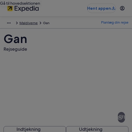
Gå til hovedsektionen
Hent appen
Planlæg din rejse
Maldiverne
Gan
Gan
Rejseguide
Billeder
af
Gan
1
Indtjekning
Udtjekning