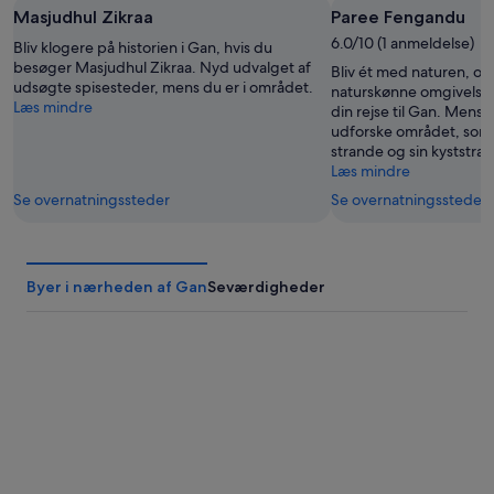
Masjudhul Zikraa
Paree Fengandu
8.
-
14.
aug.
9.
6.0/10 (1 anmeldelse)
aug.
Bliv klogere på historien i Gan, hvis du
aug.
besøger Masjudhul Zikraa. Nyd udvalget af
-
Bliv ét med naturen, og
udsøgte spisesteder, mens du er i området.
16.
naturskønne omgivelser
Læs mindre
din rejse til Gan. Mens 
aug.
udforske området, som 
strande og sin kyststræ
Læs mindre
Se overnatningssteder
Se overnatningssteder
Byer i nærheden af Gan
Seværdigheder