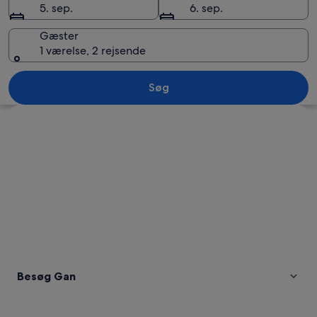
5. sep.
6. sep.
Gæster
1 værelse, 2 rejsende
Solnedgang over vand med en træterras
Søg
Se kort
Besøg Gan