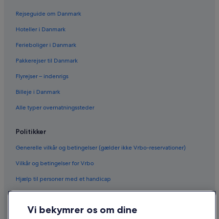
Rejseguide om Danmark
Hoteller i Danmark
Ferieboliger i Danmark
Pakkerejser til Danmark
Flyrejser – indenrigs
Billeje i Danmark
Alle typer overnatningssteder
Politikker
Generelle vilkår og betingelser (gælder ikke Vrbo-reservationer)
Vilkår og betingelser for Vrbo
Hjælp til personer med et handicap
Fortrolighed
Vi bekymrer os om dine
Cookies