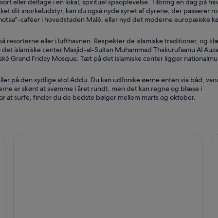
 eller deltage i en lokal, spirituel spaoplevelse. Tilbring en dag på hav
usket dit snorkeludstyr, kan du også nyde synet af dyrene, der passerer ro
 "hotaa"-caféer i hovedstaden Malé, eller nyd det moderne europæiske k
å resorterne eller i lufthavnen. Respekter de islamiske traditioner, og k
å det islamiske center Masjid-al-Sultan Muhammad Thakurufaanu Al Auz
ké Grand Friday Mosque. Tæt på det islamiske center ligger nationalmu
ller på den sydlige atol Addu. Du kan udforske øerne enten via båd, vand
verne er skønt at svømme i året rundt, men det kan regne og blæse i
 at surfe, finder du de bedste bølger mellem marts og oktober.