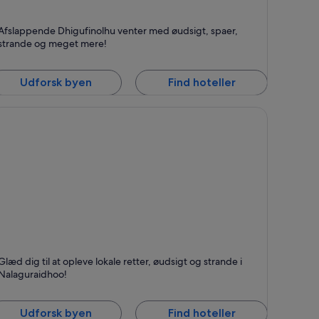
higufinolhu
Afslappende Dhigufinolhu venter med øudsigt, spaer,
endt for Øer, Strande og Afslapning
strande og meget mere!
Udforsk byen
Find hoteller
alaguraidhoo
Glæd dig til at opleve lokale retter, øudsigt og strande i
endt for Spiseområde, Øer og Strande
Nalaguraidhoo!
Udforsk byen
Find hoteller