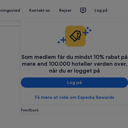
tningssted
Kontakt os
Rejser
Log på
Planlæg din rejse
Som medlem får du mindst 10% rabat på
mere end 100.000 hoteller verden over,
når du er logget på
Log på
Få mere at vide om Expedia Rewards
Feedback