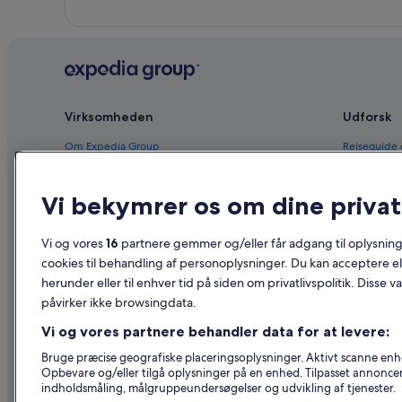
Virksomheden
Udforsk
Om Expedia Group
Rejseguide
Job
Hoteller i 
Vi bekymrer os om dine privatl
Registrer dit overnatningssted
Feriebolige
Partnerskaber
Pakkerejser
Vi og vores
16
partnere gemmer og/eller får adgang til oplysninge
Nyhedsrum
Flyrejser – 
cookies til behandling af personoplysninger. Du kan acceptere ell
herunder eller til enhver tid på siden om privatlivspolitik. Disse v
Reklame
Billeje i Da
påvirker ikke browsingdata.
Affiliate Marketing
Alle typer 
Vi og vores partnere behandler data for at levere:
Bruge præcise geografiske placeringsoplysninger. Aktivt scanne enhed
Opbevare og/eller tilgå oplysninger på en enhed. Tilpasset annonce
indholdsmåling, målgruppeundersøgelser og udvikling af tjenester.