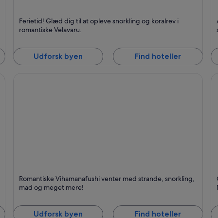
Velavaru
D
Ferietid! Glæd dig til at opleve snorkling og koralrev i
Kendt for Snorkling, Hav og Afslapning
K
romantiske Velavaru.
Udforsk byen
Find hoteller
Vihamanafushi
N
Romantiske Vihamanafushi venter med strande, snorkling,
Kendt for Spiseområde, Strande og Øer
K
mad og meget mere!
Udforsk byen
Find hoteller