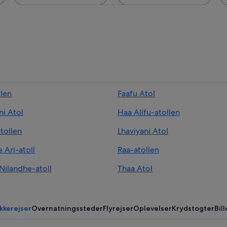
llen
Faafu Atol
ni Atol
Haa Alifu-atollen
tollen
Lhaviyani Atol
 Ari-atoll
Raa-atollen
Nilandhe-atoll
Thaa Atol
kkerejser
Overnatningssteder
Flyrejser
Oplevelser
Krydstogter
Bill