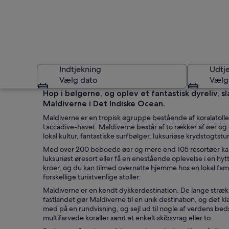
Indtjekning
Udtj
Vælg dato
Vælg
Hop i bølgerne, og oplev et fantastisk dyreliv, sl
Maldiverne i Det Indiske Ocean.
Maldiverne er en tropisk øgruppe bestående af koralatolle
Laccadive-havet. Maldiverne består af to rækker af øer og
lokal kultur, fantastiske surfbølger, luksuriøse krydstogtstur
Med over 200 beboede øer og mere end 105 resortøer kan d
luksuriøst øresort eller få en enestående oplevelse i en hyt
Oversigtsbillede af
kroer, og du kan tilmed overnatte hjemme hos en lokal fam
forskellige turistvenlige atoller.
Maldiverne er en kendt dykkerdestination. De lange stræ
fastlandet gør Maldiverne til en unik destination, og det
med på en rundvisning, og sejl ud til nogle af verdens bed
multifarvede koraller samt et enkelt skibsvrag eller to.