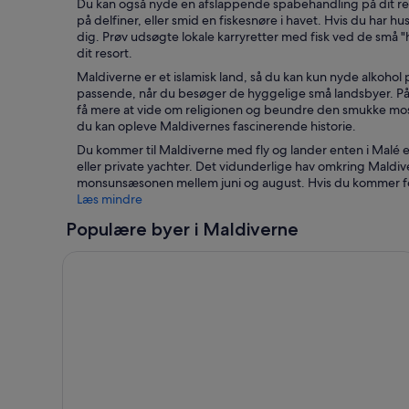
Du kan også nyde en afslappende spabehandling på dit resort
på delfiner, eller smid en fiskesnøre i havet. Hvis du har h
dig. Prøv udsøgte lokale karryretter med fisk ved de små
dit resort.
Maldiverne er et islamisk land, så du kan kun nyde alkohol p
passende, når du besøger de hyggelige små landsbyer. P
få mere at vide om religionen og beundre den smukke mos
du kan opleve Maldivernes fascinerende historie.
Du kommer til Maldiverne med fly og lander enten i Malé e
eller private yachter. Det vidunderlige hav omkring Maldi
monsunsæsonen mellem juni og august. Hvis du kommer for
Læs mindre
Populære byer i Maldiverne