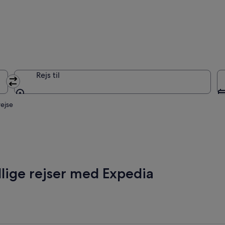
Rejs til
Rejs til
rejse
llige rejser med Expedia