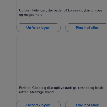
Helengeli
Udforsk Helengeli, der byder på koralrev, dykning, spaer
Kendt for Koralrev, Dykning og Snorkling
og meget mere!
Udforsk byen
Find hoteller
Maamigili Island
Ferietid! Glæd dig til at opleve øudsigt, strande og lokale
Kendt for Øer, Strande og Venlige mennesker
retter i Maamigili Island.
Udforsk byen
Find hoteller