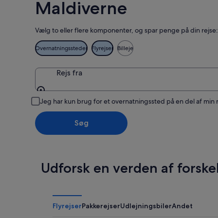
Maldiverne
Vælg to eller flere komponenter, og spar penge på din rejse:
Overnatningssteder
Flyrejser
Billeje
Rejs fra
Rejs fra
Jeg har kun brug for et overnatningssted på en del af min 
Søg
Udforsk en verden af forske
Flyrejser
Pakkerejser
Udlejningsbiler
Andet