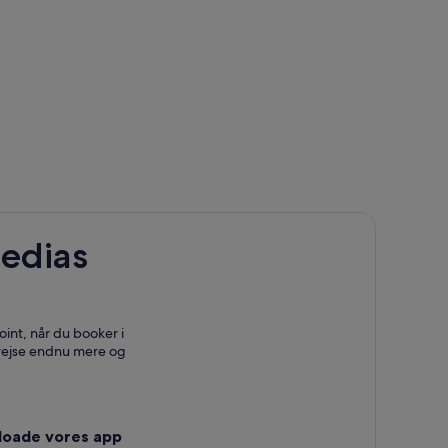
edias
int, når du booker i
 rejse endnu mere og
loade vores app