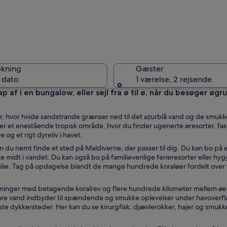
En båd li
ekning
Gæster
 dato
1 værelse, 2 rejsende
ap af i en bungalow, eller sejl fra ø til ø, når du besøger øg
En mand s
r, hvor hvide sandstrande grænser ned til det azurblå vand og de smukke
 er et enestående tropisk område, hvor du finder ugenerte øresorter, fa
e og et rigt dyreliv i havet.
u nemt finde et sted på Maldiverne, der passer til dig. Du kan bo på 
te midt i vandet. Du kan også bo på familievenlige ferieresorter eller hy
 en tropisk ø med krystalklart turkis vand, palmer og bungalows over vandet
ilie. Tag på opdagelse blandt de mange hundrede koraløer fordelt over 
kninger med betagende koralrev og flere hundrede kilometer mellem ø
 klare vand indbyder til spændende og smukke oplevelser under havoverf
ste dykkersteder. Her kan du se kirurgfisk, djævlerokker, hajer og smukk