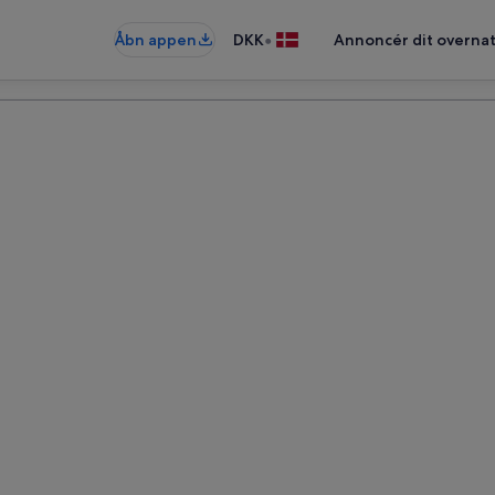
•
Åbn appen
DKK
Annoncér dit overna