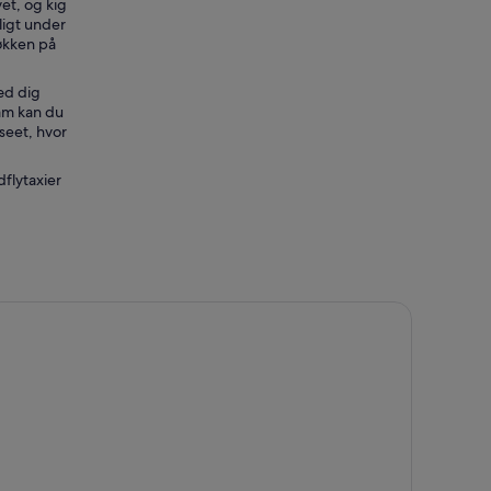
et, og kig
ligt under
økken på
læd dig
am kan du
seet, hvor
flytaxier