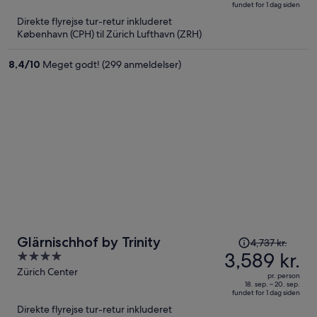
fundet for 1 dag siden
er
5
Direkte flyrejse tur-retur inkluderet
nu
København (CPH) til Zürich Lufthavn (ZRH)
3,038 kr.
per
8,4
/
10
Meget godt! (299 anmeldelser)
person
Prisen
Glärnischhof by Trinity
4,737 kr.
var
3,589 kr.
4
4,737 kr.,
out
Zürich Center
pr. person
prisen
of
18. sep. – 20. sep.
fundet for 1 dag siden
er
5
Direkte flyrejse tur-retur inkluderet
nu