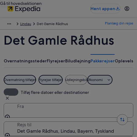
Gå til hovedsektionen
Hent appen
Planlæg din rejse
Lindau
Det Gamle Rådhus
Det Gamle Rådhus
Overnatningssteder
Flyrejser
Biludlejning
Pakkerejser
Oplevelse
Overnatning tilføjet
Flyrejse tilføjet
Udlejningsbil
Økonomi
Tilføj flere datoer eller destinationer
Fra
Rejs til
Det Gamle Rådhus, Lindau, Bayern, Tyskland