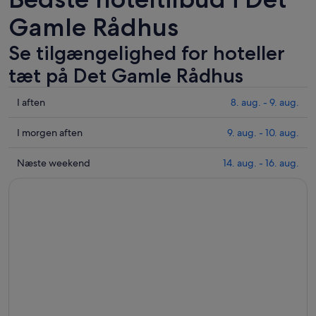
Gamle Rådhus
Se tilgængelighed for hoteller
tæt på Det Gamle Rådhus
Tjek
I aften
8. aug. - 9. aug.
priser
i
Tjek
I morgen aften
9. aug. - 10. aug.
nærheden
priser
af
i
Tjek
Næste weekend
14. aug. - 16. aug.
Det
nærheden
priser
Gamle
af
i
Rådhus
Det
nærheden
for
Gamle
af
i
Rådhus
Det
aften,
for
Gamle
8.
i
Rådhus
aug.
morgen
for
-
aften,
næste
9.
9.
weekend,