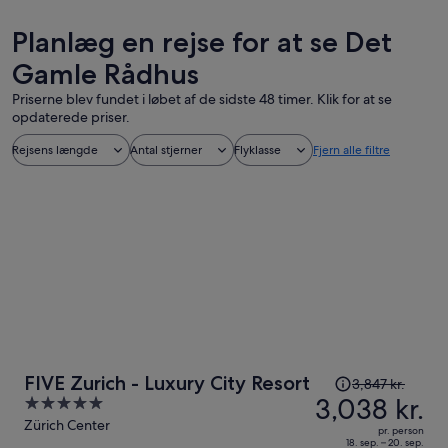
Planlæg en rejse for at se Det
Gamle Rådhus
Priserne blev fundet i løbet af de sidste 48 timer. Klik for at se
opdaterede priser.
Rejsens længde
Antal stjerner
Flyklasse
Fjern alle filtre
Prisen
FIVE Zurich - Luxury City Resort
3,847 kr.
var
3,038 kr.
5
3,847 kr.,
out
Zürich Center
pr. person
prisen
of
18. sep. – 20. sep.