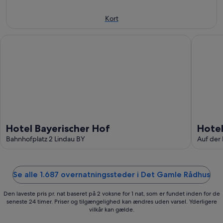
aug.
aug.
14.
-
aug.
Kort
10.
-
aug.
16.
Hotel Bayerischer Hof
Hotel gar
aug.
Hotel Bayerischer Hof
Hotel
Bahnhofplatz 2 Lindau BY
Auf der
Se alle 1.687 overnatningssteder i Det Gamle Rådhus
Den laveste pris pr. nat baseret på 2 voksne for 1 nat, som er fundet inden for de
seneste 24 timer. Priser og tilgængelighed kan ændres uden varsel. Yderligere
vilkår kan gælde.