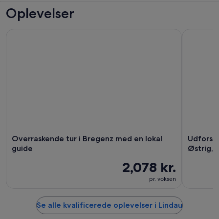
Oplevelser
Overraskende tur i Bregenz med en lokal guide
Udforsk 4 
Overraskende tur i Bregenz med en lokal
Udforsk 
guide
Østrig, 
2,078 kr.
pr. voksen
Se alle kvalificerede oplevelser i Lindau