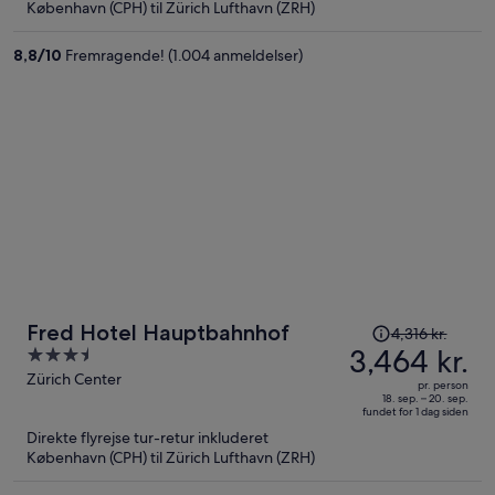
København (CPH) til Zürich Lufthavn (ZRH)
3,589 kr.
per
8,8
/
10
Fremragende! (1.004 anmeldelser)
person
Prisen
Fred Hotel Hauptbahnhof
4,316 kr.
var
3,464 kr.
3.5
4,316 kr.,
out
Zürich Center
pr. person
prisen
of
18. sep. – 20. sep.
fundet for 1 dag siden
er
5
Direkte flyrejse tur-retur inkluderet
nu
København (CPH) til Zürich Lufthavn (ZRH)
3,464 kr.
per