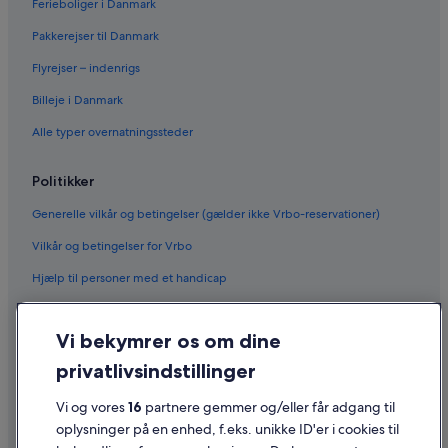
Ferieboliger i Danmark
Pakkerejser til Danmark
Flyrejser – indenrigs
Billeje i Danmark
Alle typer overnatningssteder
Politikker
Generelle vilkår og betingelser (gælder ikke Vrbo-reservationer)
Vilkår og betingelser for Vrbo
Hjælp til personer med et handicap
Fortrolighed
Vi bekymrer os om dine
Cookies
privatlivsindstillinger
Generelle vilkår for brug
Vi og vores
16
partnere gemmer og/eller får adgang til
Juridiske oplysninger/Kontakt os
oplysninger på en enhed, f.eks. unikke ID'er i cookies til
Retningslinjer for indhold og indberetning af indhold