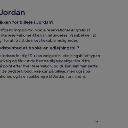
 Jordan
ikken for billeje i Jordan?
 afbestillingspolitik. Nogle reservationer er gratis at
alte reservationer ikke kan refunderes. Vi anbefaler, at
ng" for at få vist de mest fleksible muligheder.
edste sted at booke en udlejningsbil?
 indsats for dig! Du kan vælge din udlejningsbil af typen
udvalg og får vist de bedste tilgængelige tilbud fra
så point efter hver reservation, og du kan sammensætte
ar de bedste tilbud, ikke kun på billeje, men også på
ationer, og få en pakkerejse til Jordan for mindre.