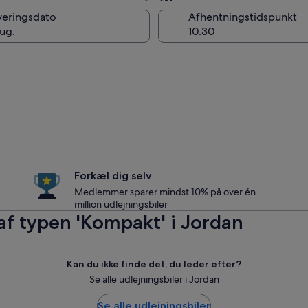
Samme som afhentning
veringsdato
Afhentningstidspunkt
aug.
Forkæl dig selv
Medlemmer sparer mindst 10% på over én
million udlejningsbiler
e af typen 'Kompakt' i Jordan
Kan du ikke finde det, du leder efter?
Se alle udlejningsbiler i Jordan
Se alle udlejningsbiler