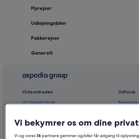
Flyrejser
Udlejningsbiler
Pakkerejser
Generelt
Virksomheden
Udforsk
Om Expedia Group
Rejseguide
Job
Hoteller i 
Vi bekymrer os om dine privatl
Registrer dit overnatningssted
Feriebolige
Partnerskaber
Pakkerejser
Vi og vores
16
partnere gemmer og/eller får adgang til oplysninge