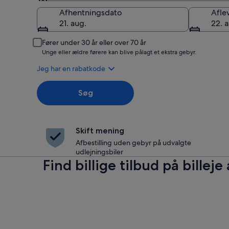
Afhentning
Afhentningsdato
Afle
21. aug.
22. 
Fører under 30 år eller over 70 år
Unge eller ældre førere kan blive pålagt et ekstra gebyr.
Jeg har en rabatkode
Søg
Skift mening
Afbestilling uden gebyr på udvalgte
udlejningsbiler
Find billige tilbud på billej