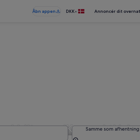
•
Åbn appen
DKK
Annoncér dit overna
med biltypen 'Kompakt' i Jo
Samme som afhentning