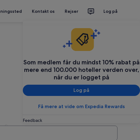
tningssted
Kontakt os
Rejser
Log på
Som medlem får du mindst 10% rabat på
mere end 100.000 hoteller verden over,
når du er logget på
Log på
Få mere at vide om Expedia Rewards
Feedback
rdan