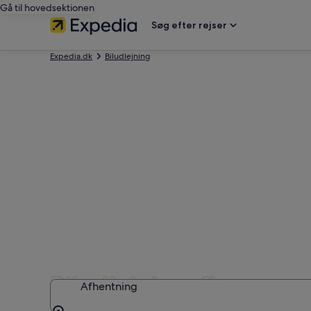
Gå til hovedsektionen
Søg efter rejser
Expedia.dk
Biludlejning
Biludlejningsfirmaer 
Afhentning