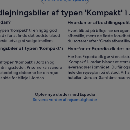
dlejningsbiler af typen 'Kompakt' i
rdan?
Hvordan er afbestillingspolit
typen 'Kompakt' til en rigtig god
Hvert tilbud på billeje har sin egen
.dk for at finde det bedste tilbud
afbestille, mens de fleste forudbet
tørste udvalg at vælge imellem.
du sorterer efter "Gratis afbestilli
ngsbiler af typen 'Kompakt' i
Hvorfor er Expedia.dk det b
Her hos Expedia.dk gør vi en ekstra
'Kompakt' i Jordan blandt et stort 
 af typen 'Kompakt' i Jordan og
leverandører i området. Du får og
ntningssteder. Priserne kan variere
hele din rejseplan på ét sted. Vi h
stedet og datoerne for din rejse.
hoteller i Jordan. Saml dine reserv
side for billeje i Jordan.
Oplev nye steder med Expedia
Se vores verden af ​​rejsemuligheder