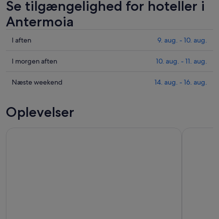
Se tilgængelighed for hoteller i
Antermoia
Tjek
I aften
9. aug. - 10. aug.
priser
i
Tjek
I morgen aften
10. aug. - 11. aug.
Antermoia
priser
for
i
Tjek
Næste weekend
14. aug. - 16. aug.
i
Antermoia
priser
aften,
for
i
Oplevelser
9.
i
Antermoia
aug.
morgen
for
Dolomitterne privat tur fra Innsbruck: "Smag" af andet Italien
Panoramis
-
aften,
næste
10.
10.
weekend,
aug.
aug.
14.
-
aug.
11.
-
aug.
16.
aug.