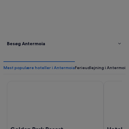
Besøg Antermoia
Mest populære hoteller i Antermoia
Ferieudlejning i Antermoia
Golden Park Resort
Hotel Alask