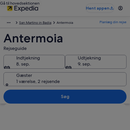
Gå til hovedsektionen
Hent appen
Planlæg din rejse
San Martino in Badia
Antermoia
Antermoia
Rejseguide
Indtjekning
Udtjekning
8. sep.
9. sep.
Gæster
1 værelse, 2 rejsende
Søg
Se kort