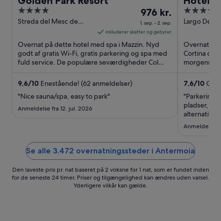
Golden Park Resort
Hotel A
4
Prisen
4
976 kr.
out
er
out
Streda del Mesc de
Largo Delle
1. sep. - 2. sep.
Novacela 341/331
Cortina d'A
of
976 kr.
of
inkluderer skatter og gebyrer
Mazzin TN
5
pr.
5
Overnat på dette hotel med spa i Mazzin. Nyd
Overnat på d
nat
godt af gratis Wi-Fi, gratis parkering og spa med
Cortina d'Am
fuld service. De populære seværdigheder Col
fra
morgenmad 
Rodella Svævebane ...
seværdighed
1.
sep.
9,6
/
10
Enestående! (62 anmeldelser)
7,6
/
10
Godt
til
"Nice sauna/spa, easy to park"
"Parkering v
2.
pladser, så v
Anmeldelse fra 12. jul. 2026
sep.
alternativ e
Anmeldelse fr
Se alle 3.472 overnatningssteder i Antermoia
Den laveste pris pr. nat baseret på 2 voksne for 1 nat, som er fundet inden
for de seneste 24 timer. Priser og tilgængelighed kan ændres uden varsel.
Yderligere vilkår kan gælde.