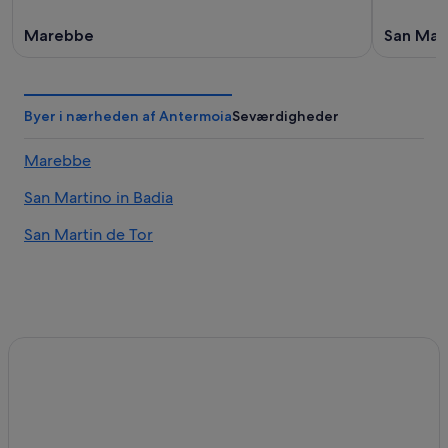
Marebbe
San Mart
Byer i nærheden af Antermoia
Seværdigheder
Marebbe
San Martino in Badia
San Martin de Tor