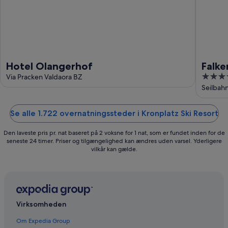
Hotel Olangerhof
Falke
5
Via Pracken Valdaora BZ
Leadi
out
Seilbahn
of
5
Se alle 1.722 overnatningssteder i Kronplatz Ski Resort
Den laveste pris pr. nat baseret på 2 voksne for 1 nat, som er fundet inden for de
seneste 24 timer. Priser og tilgængelighed kan ændres uden varsel. Yderligere
vilkår kan gælde.
Virksomheden
Om Expedia Group