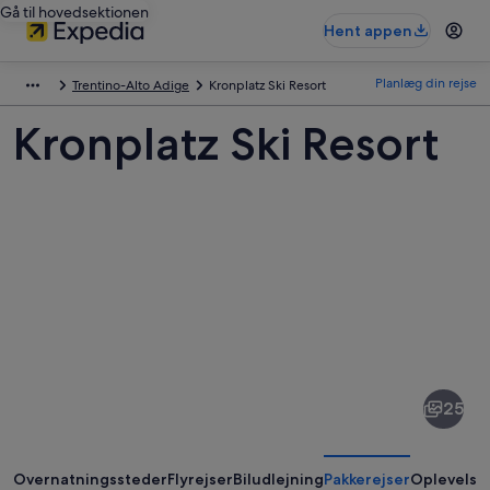
Gå til hovedsektionen
Hent appen
Planlæg din rejse
Trentino-Alto Adige
Kronplatz Ski Resort
Kronplatz Ski Resort
Billeder
af
Kronplatz
25
Ski
Resort
Overnatningssteder
Flyrejser
Biludlejning
Pakkerejser
Oplevelse