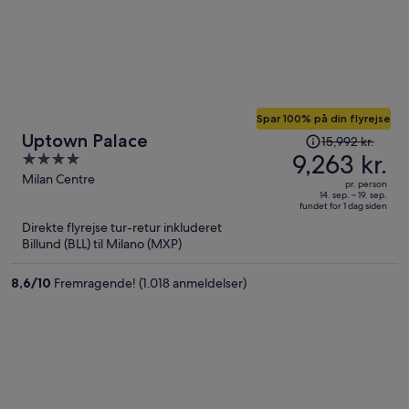
Spar 100% på din flyrejse
Prisen
Uptown Palace
15,992 kr.
var
9,263 kr.
4
15,992 kr.,
out
Milan Centre
pr. person
prisen
of
14. sep. – 19. sep.
fundet for 1 dag siden
er
5
Direkte flyrejse tur-retur inkluderet
nu
Billund (BLL) til Milano (MXP)
9,263 kr.
per
8,6
/
10
Fremragende! (1.018 anmeldelser)
person