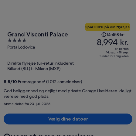
Spar 100% på din flyrejse
Prisen
Grand Visconti Palace
14,458 kr.
var
8,994 kr.
4
14,458 kr.,
out
Porta Lodovica
pr. person
prisen
of
14. sep. – 19. sep.
fundet for 1 dag siden
er
5
Direkte flyrejse tur-retur inkluderet
nu
Billund (BLL) til Milano (MXP)
8,994 kr.
per
8,8
/
10
Fremragende! (1.012 anmeldelser)
person
God beliggenhed og dejligt med private Garage i kælderen. dejligt
værelse med god plads.
Anmeldelse fra 23. jul. 2026
Vælg dine datoer