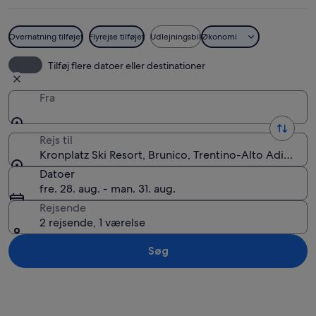
Overnatning tilføjet
Flyrejse tilføjet
Udlejningsbil
Økonomi
Vandrere på en bjergsti med et stort 
Tilføj flere datoer eller destinationer
Fra
Rejs til
Kronplatz Ski Resort, Brunico, Trentino-Alto Adige, Ita
Datoer
fre. 28. aug. - man. 31. aug.
Rejsende
2 rejsende, 1 værelse
Søg
Se kort