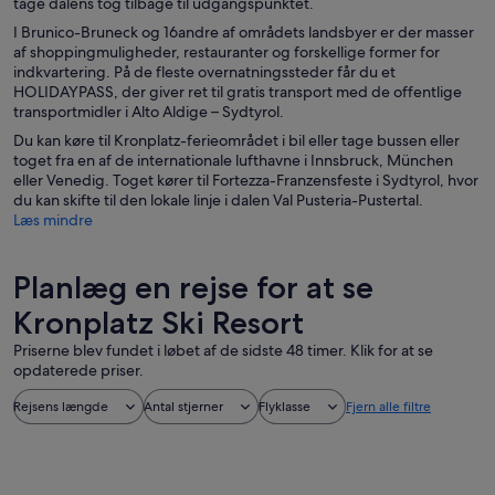
tage dalens tog tilbage til udgangspunktet.
I Brunico-Bruneck og 16andre af områdets landsbyer er der masser
af shoppingmuligheder, restauranter og forskellige former for
indkvartering. På de fleste overnatningssteder får du et
HOLIDAYPASS, der giver ret til gratis transport med de offentlige
transportmidler i Alto Aldige – Sydtyrol.
Du kan køre til Kronplatz-ferieområdet i bil eller tage bussen eller
toget fra en af de internationale lufthavne i Innsbruck, München
eller Venedig. Toget kører til Fortezza-Franzensfeste i Sydtyrol, hvor
du kan skifte til den lokale linje i dalen Val Pusteria-Pustertal.
Læs mindre
Planlæg en rejse for at se
Kronplatz Ski Resort
Priserne blev fundet i løbet af de sidste 48 timer. Klik for at se
opdaterede priser.
Rejsens længde
Antal stjerner
Flyklasse
Fjern alle filtre