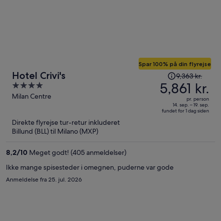
Spar 100% på din flyrejse
Prisen
Hotel Crivi's
9,363 kr.
var
5,861 kr.
4
9,363 kr.,
out
Milan Centre
pr. person
prisen
of
14. sep. – 19. sep.
fundet for 1 dag siden
er
5
Direkte flyrejse tur-retur inkluderet
nu
Billund (BLL) til Milano (MXP)
5,861 kr.
per
8,2
/
10
Meget godt! (405 anmeldelser)
person
Ikke mange spisesteder i omegnen, puderne var gode
Anmeldelse fra 25. jul. 2026