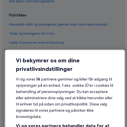
Alle typer overnatningssteder
Politikker
Generelle vilkår og betingelser (gælder ikke Vrbo-reservationer)
Vilkår og betingelser for Vrbo
Hjælp til personer med et handicap
Fortrolighed
Vi bekymrer os om dine
Cookies
privatlivsindstillinger
Generelle vilkår for brug
Vi og vores
16
partnere gemmer og/eller får adgang til
Juridiske oplysninger/Kontakt os
oplysninger på en enhed, f.eks. unikke ID'er i cookies til
Retningslinjer for indhold og indberetning af indhold
behandling af personoplysninger. Du kan acceptere
eller administrere dine valg ved at klikke herunder eller
Hjælp
til enhver tid på siden om privatlivspolitik. Disse valg
signaleres til vores partnere og påvirker ikke
Kontakt os
browsingdata.
Ændr eller afbestil din reservation
Vi og vores partnere behandler data for at