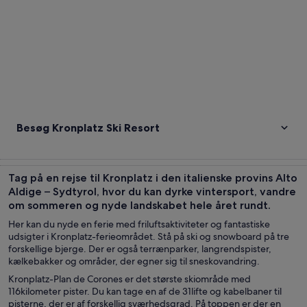
Besøg Kronplatz Ski Resort
Tag på en rejse til Kronplatz i den italienske provins Alto
Aldige – Sydtyrol, hvor du kan dyrke vintersport, vandre
om sommeren og nyde landskabet hele året rundt.
Her kan du nyde en ferie med friluftsaktiviteter og fantastiske
udsigter i Kronplatz-ferieområdet. Stå på ski og snowboard på tre
forskellige bjerge. Der er også terrænparker, langrendspister,
kælkebakker og områder, der egner sig til sneskovandring.
Kronplatz-Plan de Corones er det største skiområde med
116kilometer pister. Du kan tage en af de 31lifte og kabelbaner til
pisterne, der er af forskellig sværhedsgrad. På toppen er der en