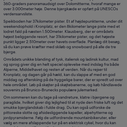
360-graders panoramaudsigt over Dolomitterne, hvoraf mange er
over 3.000meter høje. Denne bjergkæde er opført på UNESCOs
verdensarvsliste.
Speikboden har 37kilometer pister. Et af højdepunkterne, under dit
weekendophold i Kronplatz, er den 8kilometer lange piste med et
lodret fald på næsten 1.500meter. Klausberg, der er områdets
højest beliggende resort, har 31kilometer pister, og det højeste
punkt ligger 2.510meter over havets overflade. Planlæg dit besøg,
så du kan prøve kræfter med skiløb og snowboard på alle de tre
bjerge.
Områdets unikke blanding af tysk, italiensk og ladinsk kultur, mad
og sprog giver dig en helt speciel oplevelse med indslag fra både
Alperne, Middelhavet og resten af verden. Når du rejser til
Kronplatz, og dagen går på hæld, kan du slappe af med en god
middag og afterskiing på de hyggelige barer, der er spredt ud over
hele området. Løb på skøjter på skøjtebanerne, og køb håndlavede
souvenirs på Brunico-Brunecks populære julemarked.
Om sommeren kan du tage på vandreture, klatre i bjergene og
paraglide, hvilket giver dig lejlighed til at nyde den friske luft og det
smukke bjerglandskab i fulde drag. Du kan også udforske de
pittoreske slotte og afsidesliggende kapeller, alpehytterne og
jordpyramiderne. Følg de udfordrende mountainbikeruter, eller
vælg en mere afslappende tur på en elektrisk cykel, hvor du kan