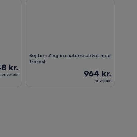
Sejltur i Zingaro naturreservat med frokost
Sejltur i Zingaro naturreservat med
frokost
8 kr.
964 kr.
pr. voksen
pr. voksen