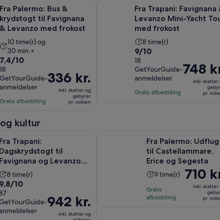
Åbner i
o: Bus & krydstogt til Favignana & Levanzo med frokost
Fra Trapani: Favignana & Levanzo 
Fra Palermo: Bus &
Fra Trapani: Favignana
krydstogt til Favignana
Levanzo Mini-Yacht To
& Levanzo med frokost
med frokost
Oplevelsens
Oplevelsens
10 time(r) og
8 time(r)
9.0
30 min.+
9/10
varighed
varighed
7.4
7,4/10
ud
18
er
er
Prisen
748 kr
ud
18
GetYourGuide-
af
10
8
Prisen
336 kr.
er
GetYourGuide-
anmeldelser
af
10
timer
timer
inkl. skatter
er
748 kr.
anmeldelser
geby
10
inkl. skatter og
med
og
Gratis afbestilling
336 kr.
pr. vok
pr.
gebyrer
med
Gratis afbestilling
18
30
pr. voksen
pr.
voksen
18
anmeldelser
minutter
voksen
anmeldelser
 og kultur
Åbner i 
i: Dagskrydstogt til Favignana og Levanzo Egadi Island
Fra Palermo: Udflugt til Castellam
Fra Trapani:
Fra Palermo: Udflug
Dagskrydstogt til
til Castellammare,
Favignana og Levanzo
Erice og Segesta
Prisen
710 kr
Egadi Island
Oplevelsens
Oplevelsens
8 time(r)
9 time(r)
er
9.8
9,8/10
varighed
varighed
inkl. skatter
Gratis
710 kr.
ud
87
geby
er
er
Prisen
942 kr.
afbestilling
pr. vok
pr.
GetYourGuide-
af
8
9
er
anmeldelser
voksen
10
timer
inkl. skatter og
timer
942 kr.
gebyrer