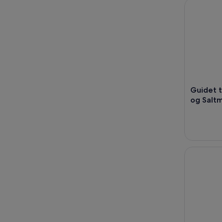
Guidet tur
Guidet t
og Salt
Trapani: H