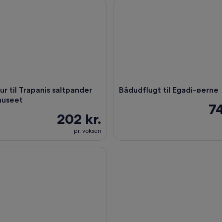
 til Trapanis saltpander og Saltmuseet
Bådudflugt til Egadi-øerne
ur til Trapanis saltpander
Bådudflugt til Egadi-øerne
museet
74
202 kr.
pr. voksen
alvdags madtur i den gamle bydel med lokal guide