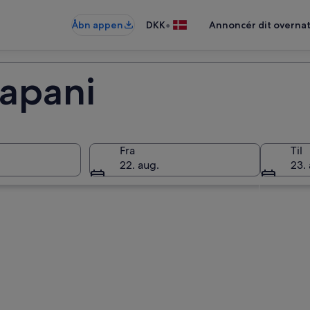
•
Åbn appen
DKK
Annoncér dit overna
rapani
Fra
Til
22. aug.
23. 