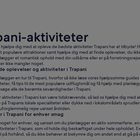
ani-aktiviteter
hjælpe dig med at opleve de bedste aktiviteter Trapani har at tilbyde! Hvi
 populære attraktioner samt hjælpe dig med at finde oplevelser, du ikke v
nlægger et romantisk ophold med din udkårne eller er på forretningsrejs
der ikke mangler noget.
En mand og et barn sidder på en betonkant ved ha
 oplevelser og aktiviteter i Trapani
nlægger en tur til Trapani, hvorfor så ikke læse vores hjælpsomme guide
iteter, få tips til de mest populære udflugtsmål og få hjælp med planlæg
besøge alle de berømte seværdigheder i Trapani.
r aktiviteter i Trapani kan være tidskrævende, så lad os hjælpe dig med a
ge på Trapanis lokale specialiteter eller dykke ned i lokalområdets sprudl
 uforglemmelig rejse uanset årstiden.
r i Trapani for enhver smag
noget for enhver, og uanset om du planlægger en aktiv sommerferie, en ro
tiviteter i Trapani, som vil holde dig beskæftiget under hele opholdet. E
il på forhånd, så du ikke behøver at bekymre dig om andet end at gå på 