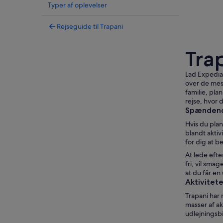
Typer af oplevelser
Rejseguide til Trapani
Trap
Lad Expedia 
over de mest
familie, pla
rejse, hvor 
Spændende
Hvis du pla
blandt aktiv
for dig at 
At lede efte
fri, vil sma
at du får en
Aktivitete
Trapani har 
masser af ak
udlejningsb