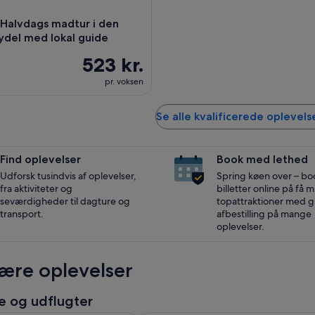
 Halvdags madtur i den
ydel med lokal guide
523 kr.
pr. voksen
Se alle kvalificerede oplevelse
Find oplevelser
Book med lethed
Udforsk tusindvis af oplevelser,
Spring køen over – bo
fra aktiviteter og
billetter online på få mi
seværdigheder til dagture og
topattraktioner med gr
transport.
afbestilling på mange
oplevelser.
ære oplevelser
e og udflugter