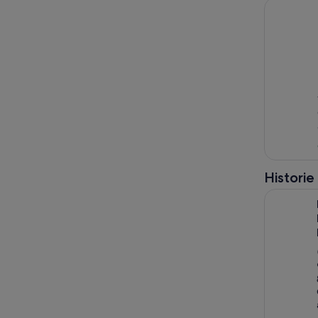
Fra Palerm
Historie
Fra Trapan