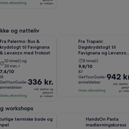
med
Gratis afbestilling
pr. voksen
pr.
87
voksen
anmeldelser
kke og natteliv
Åbner i
o: Bus & krydstogt til Favignana & Levanzo med frokost
Fra Trapani: Dagskrydstogt til Fav
Fra Palermo: Bus &
Fra Trapani:
krydstogt til Favignana
Dagskrydstogt til
& Levanzo med frokost
Favignana og Levanzo
Egadi Island
Oplevelsens
Oplevelsens
10 time(r) og
8 time(r)
9.8
30 min.+
9,8/10
varighed
varighed
7.4
7,4/10
ud
87
er
er
Prisen
942 kr
ud
18
GetYourGuide-
af
10
8
Prisen
336 kr.
er
GetYourGuide-
anmeldelser
af
10
timer
timer
inkl. skatter
er
942 kr.
anmeldelser
geby
10
inkl. skatter og
med
og
Gratis afbestilling
336 kr.
pr. vok
pr.
gebyrer
med
Gratis afbestilling
87
30
pr. voksen
pr.
voksen
18
anmeldelser
minutter
voksen
anmeldelser
og workshops
Åbner i en ny fane
 termiske bade og tempel
HandsOn Pasta madlavningskursus 
turlige termiske bade og
HandsOn Pasta
mpel
madlavningskursus