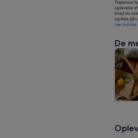
Trapani er f
oplevelse af
hvad du skal
og ikke går 
Læs mindre
De me
Dagsture 
Dagstu
udflug
Oplev