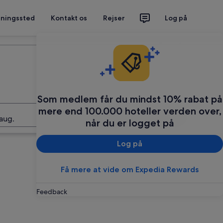
tningssted
Kontakt os
Rejser
Log på
Planlæg din rejse
Som medlem får du mindst 10% rabat på
mere end 100.000 hoteller verden over,
Søg
aug.
når du er logget på
Log på
Få mere at vide om Expedia Rewards
Feedback