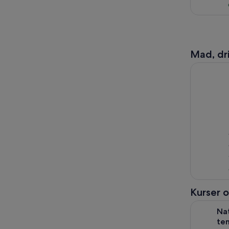
Mad, dri
Fra Palerm
Kurser 
Naturlige
Na
te