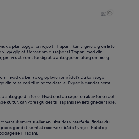
Oversigtsbillede af en strand med krystalklart turkis vand, mange par
En kystby med farverige bygni
25
En kystby med historiske bygninger, klippefremspring, krystalklart ha
En kystby med en lystbådehavn 
s du planlægger en rejse til Trapani, kan vi give dig en liste
il gå glip af. Uanset om du rejser til Trapani med din
e, gør vi det nemt for dig at planlægge en uforglemmelig
vet og peger ud mod noget i det fjerne.
s om, hvad du bør se og opleve i området? Du kan søge
ge din rejse ned til mindste detalje. Expedia gør det nemt
t planlægge din ferie. Hvad end du søger en aktiv ferie i det
ende kultur, kan vores guides til Trapanis seværdigheder sikre,
mantisk smuttur eller en luksuriøs vinterferie, finder du
xpedia gør det nemt at reservere både flyrejse, hotel og
opdagelse i Trapani.