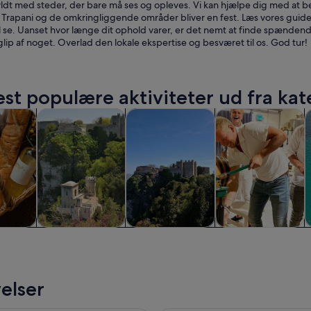
yldt med steder, der bare må ses og opleves. Vi kan hjælpe dig med at besl
 Trapani og de omkringliggende områder bliver en fest. Læs vores guides
 se. Uanset hvor længe dit ophold varer, er det nemt at finde spændende s
glip af noget. Overlad den lokale ekspertise og besværet til os. God tur!
st populære aktiviteter ud fra kat
Åbner i en ny fane
Åbner i en ny fane
Åbner i en ny fane
og udflugter
Historie og kultur
Private ture
Mad, drikke og natt
K
re og
Historie og kultur
Private ture
Mad, drikke og
ter
natteliv
elser