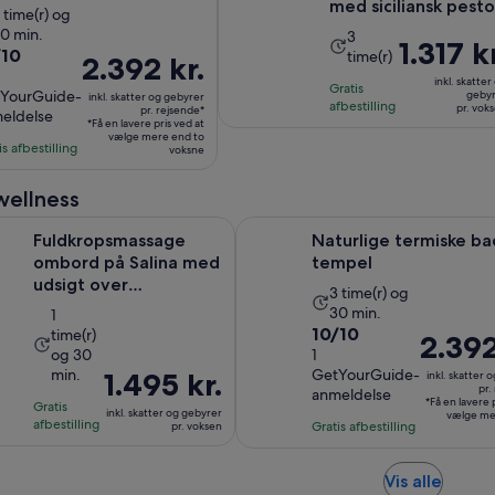
med siciliansk pesto
plevelsens
 time(r) og
0 min.
Oplevelsens
arighed
3
Prisen
1.317 kr
0
/10
time(r)
varighed
r
Prisen
2.392 kr.
er
er
3
er
inkl. skatter
Gratis
1.317 kr.
YourGuide-
geby
inkl. skatter og gebyrer
3
imer
2.392 kr.
afbestilling
pr. vok
pr. rejsende*
pr.
eldelse
*Få en lavere pris ved at
timer
og
pr.
voksen
vælge mere end to
d
is afbestilling
30
rejsende*
voksne
inutter
meldelse
wellness
Åbner 
massage ombord på Salina med udsigt over Egadiøerne
Naturlige termiske bade og tem
Fuldkropsmassage
Naturlige termiske b
ombord på Salina med
tempel
udsigt over
Oplevelsens
3 time(r) og
Egadiøerne
30 min.
Oplevelsens
1
varighed
10.0
10/10
time(r)
varighed
er
Prisen
2.392
og 30
ud
1
er
3
er
min.
GetYourGuide-
Prisen
1.495 kr.
af
inkl. skatter 
1
timer
2.392 kr.
pr.
anmeldelse
er
10
*Få en lavere 
time
Gratis
og
pr.
inkl. skatter og gebyrer
vælge me
1.495 kr.
med
afbestilling
Gratis afbestilling
pr. voksen
og
30
rejsende
pr.
1
30
minutter
voksen
anmeldelse
minutter
Åbner
Vis alle