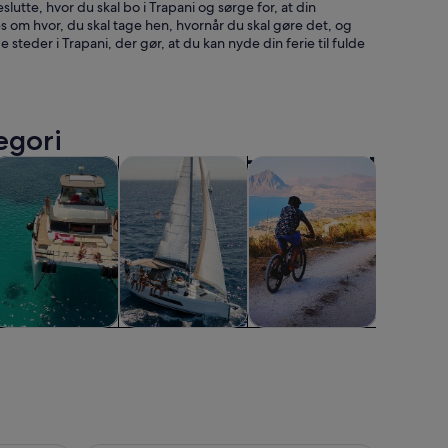
utte, hvor du skal bo i Trapani og sørge for, at din
 om hvor, du skal tage hen, hvornår du skal gøre det, og
teder i Trapani, der gør, at du kan nyde din ferie til fulde
egori
Åbner i en ny fane
Åbner i en ny fane
Åbner i en ny fane
Åbner i
eliv
rydstogt og bådture
Vandoplevelser
Udendørsaktiviteter
Kurser o
Krydstogt og
Vandoplevelser
Udendørsaktiviteter
Kurse
bådture
works