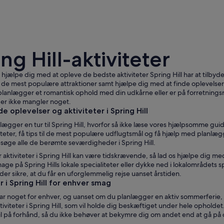
ng Hill-aktiviteter
hjælpe dig med at opleve de bedste aktiviteter Spring Hill har at tilbyde! 
r de mest populære attraktioner samt hjælpe dig med at finde oplevelser, d
 planlægger et romantisk ophold med din udkårne eller er på forretnings
der ikke mangler noget.
En rolig flod med to personer, der roer i en kano, 
oplevelser og aktiviteter i Spring Hill
lægger en tur til Spring Hill, hvorfor så ikke læse vores hjælpsomme g
iteter, få tips til de mest populære udflugtsmål og få hjælp med planlæg
esøge alle de berømte seværdigheder i Spring Hill.
r aktiviteter i Spring Hill kan være tidskrævende, så lad os hjælpe dig me
 smage på Spring Hills lokale specialiteter eller dykke ned i lokalområdets s
r sikre, at du får en uforglemmelig rejse uanset årstiden.
r i Spring Hill for enhver smag
har noget for enhver, og uanset om du planlægger en aktiv sommerferie, e
tiviteter i Spring Hill, som vil holde dig beskæftiget under hele opholde
l på forhånd, så du ikke behøver at bekymre dig om andet end at gå på o