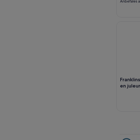
Anbefales 
Franklins 
Franklin
en juleu