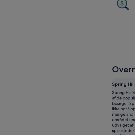
Overn
Spring Hil
Spring Hill B
af de popul
besøge i Spr
ikke også op
mange andre 
området und
udvalget af
spisesteder,