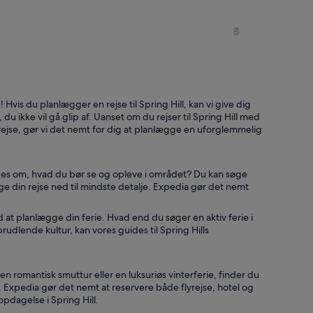
En klar flod med kajakroere, omgivet af frodig tropisk vegetation.
En historisk bygning med en ku
5
En flod der løber gennem et græsland med en stengbygning i baggr
En trævogn i et mark med sol
Hvis du planlægger en rejse til Spring Hill, kan vi give dig
u ikke vil gå glip af. Uanset om du rejser til Spring Hill med
rejse, gør vi det nemt for dig at planlægge en uforglemmelig
omgivet af tætte træer og frodig vegetation.
uides om, hvad du bør se og opleve i området? Du kan søge
ge din rejse ned til mindste detalje. Expedia gør det nemt
d at planlægge din ferie. Hvad end du søger en aktiv ferie i
prudlende kultur, kan vores guides til Spring Hills
n romantisk smuttur eller en luksuriøs vinterferie, finder du
t. Expedia gør det nemt at reservere både flyrejse, hotel og
pdagelse i Spring Hill.