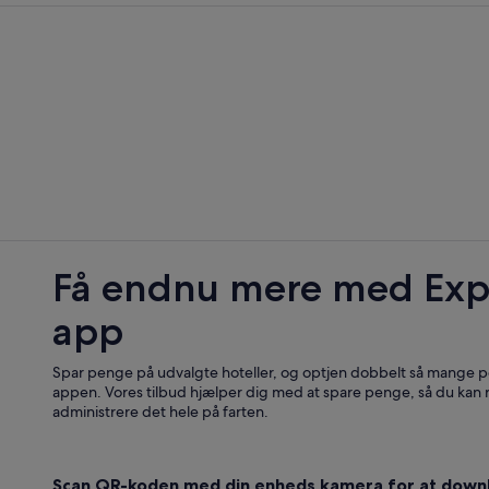
Få endnu mere med Exp
app
Spar penge på udvalgte hoteller, og optjen dobbelt så mange po
appen. Vores tilbud hjælper dig med at spare penge, så du kan
administrere det hele på farten.
Scan QR-koden med din enheds kamera for at down