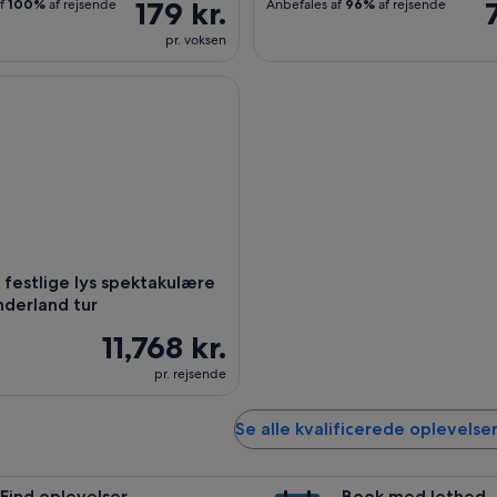
179 kr.
af
100%
af rejsende
Anbefales af
96%
af rejsende
pr. voksen
festlige lys spektakulære en juleunderland tur
s festlige lys spektakulære
nderland tur
11,768 kr.
pr. rejsende
Se alle kvalificerede oplevelser 
Find oplevelser
Book med lethed