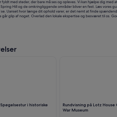
er fyldt med steder, der bare må ses og opleves. Vi kan hjælpe dig med at b
 Spring Hill og de omkringliggende områder bliver en fest. Læs vores gu
 se. Uanset hvor længe dit ophold varer, er det nemt at finde spændende st
e går glip af noget. Overlad den lokale ekspertise og besværet til os. Go
elser
pøgelsestur i historiske Franklin
Rundvisning på Lotz House C
 Spøgelsestur i historiske
Rundvisning på Lotz House C
War Museum