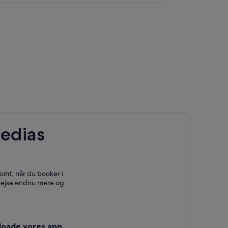
edias
int, når du booker i
 rejse endnu mere og
loade vores app