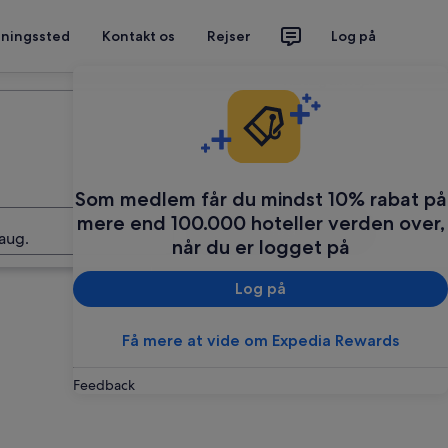
tningssted
Kontakt os
Rejser
Log på
Planlæg din rejse
Som medlem får du mindst 10% rabat på
mere end 100.000 hoteller verden over,
Søg
aug.
når du er logget på
Log på
Få mere at vide om Expedia Rewards
Feedback