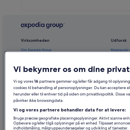
Virksomheden
Udforsk
Om Expedia Group
Rejseguide
Job
Hoteller i 
Vi bekymrer os om dine privatl
Registrer dit overnatningssted
Feriebolige
Partnerskaber
Pakkerejser
Vi og vores
16
partnere gemmer og/eller får adgang til oplysninge
Nyhedsrum
Flyrejser – 
cookies til behandling af personoplysninger. Du kan acceptere ell
herunder eller til enhver tid på siden om privatlivspolitik. Disse v
Reklame
Billeje i Da
påvirker ikke browsingdata.
Affiliate Marketing
Alle typer 
Vi og vores partnere behandler data for at levere:
Bruge præcise geografiske placeringsoplysninger. Aktivt scanne enhed
Opbevare og/eller tilgå oplysninger på en enhed. Tilpasset annonce
indholdsmåling, målgruppeundersøgelser og udvikling af tjenester.