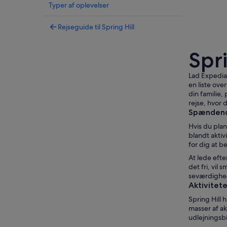
Typer af oplevelser
Rejseguide til Spring Hill
Spri
Lad Expedia 
en liste ove
din familie,
rejse, hvor 
Spændende 
Hvis du plan
blandt aktiv
for dig at b
At lede efte
det fri, vil
seværdighede
Aktivitete
Spring Hill 
masser af ak
udlejningsbi