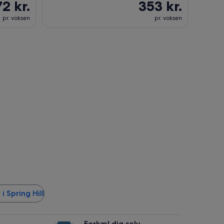
72 kr.
353 kr.
pr. voksen
pr. voksen
i Spring Hill
Forkæl dig selv