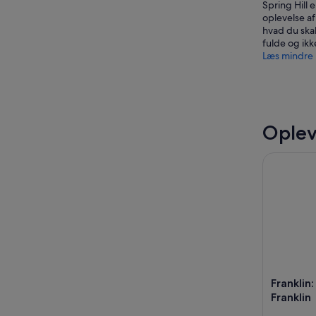
Spring Hill 
oplevelse af
hvad du skal
fulde og ikk
Læs mindre
Oplev
Franklin: S
Franklin:
Franklin