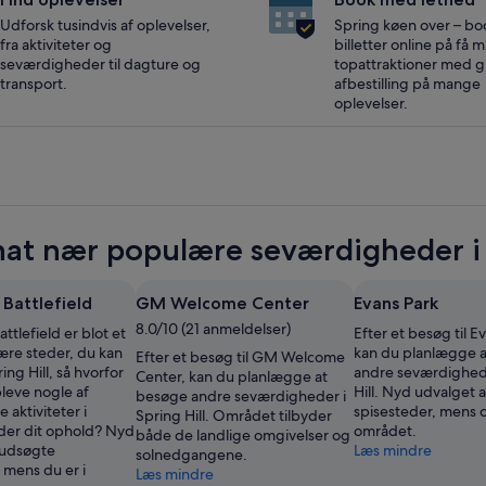
Udforsk tusindvis af oplevelser,
Spring køen over – bo
fra aktiviteter og
billetter online på få mi
seværdigheder til dagture og
topattraktioner med gr
transport.
afbestilling på mange
oplevelser.
at nær populære seværdigheder i S
l Battlefield
GM Welcome Center
Evans Park
8.0/10 (21 anmeldelser)
attlefield er blot et
Efter et besøg til E
ære steder, du kan
kan du planlægge 
Efter et besøg til GM Welcome
ing Hill, så hvorfor
andre seværdighede
Center, kan du planlægge at
leve nogle af
Hill. Nyd udvalget 
besøge andre seværdigheder i
aktiviteter i
spisesteder, mens d
Spring Hill. Området tilbyder
er dit ophold? Nyd
området.
både de landlige omgivelser og
 udsøgte
Læs mindre
solnedgangene.
 mens du er i
Læs mindre