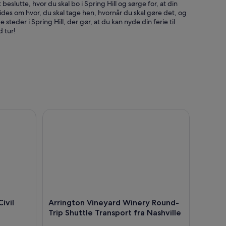
eslutte, hvor du skal bo i Spring Hill og sørge for, at din
ides om hvor, du skal tage hen, hvornår du skal gøre det, og
eder i Spring Hill, der gør, at du kan nyde din ferie til
d tur!
ivil War Museum
Arrington Vineyard Winery Round-Trip Shuttle Tran
ivil
Arrington Vineyard Winery Round-
Trip Shuttle Transport fra Nashville