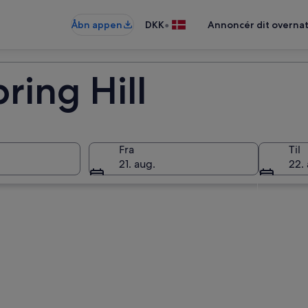
•
Åbn appen
DKK
Annoncér dit overna
pring Hill
Fra
Til
21. aug.
22. 