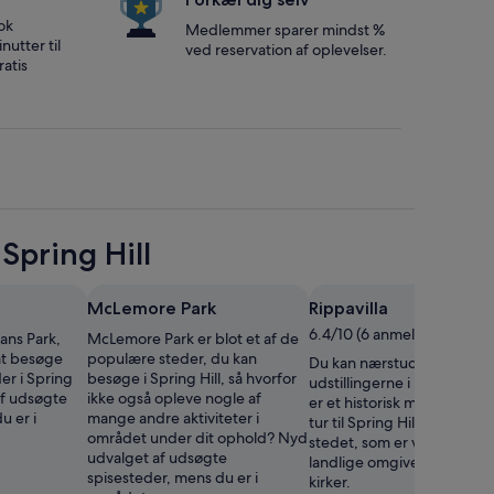
ok
Medlemmer sparer mindst %
nutter til
ved reservation af oplevelser.
atis
pring Hill
McLemore Park
Rippavilla
6.4/10 (6 anmeldelser)
vans Park,
McLemore Park er blot et af de
at besøge
populære steder, du kan
Du kan nærstudere
r i Spring
besøge i Spring Hill, så hvorfor
udstillingerne i Rippavilla,
af udsøgte
ikke også opleve nogle af
er et historisk museum, på 
u er i
mange andre aktiviteter i
tur til Spring Hill. Udforsk
området under dit ophold? Nyd
stedet, som er vellidt for d
udvalget af udsøgte
landlige omgivelser og sin
spisesteder, mens du er i
kirker.