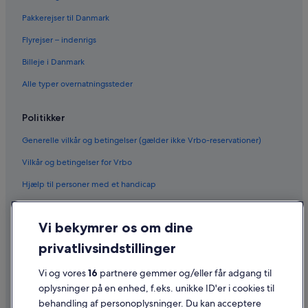
Pakkerejser til Danmark
Flyrejser – indenrigs
Billeje i Danmark
Alle typer overnatningssteder
Politikker
Generelle vilkår og betingelser (gælder ikke Vrbo-reservationer)
Vilkår og betingelser for Vrbo
Hjælp til personer med et handicap
Fortrolighed
Vi bekymrer os om dine
Cookies
privatlivsindstillinger
Generelle vilkår for brug
Vi og vores
16
partnere gemmer og/eller får adgang til
Juridiske oplysninger/Kontakt os
oplysninger på en enhed, f.eks. unikke ID'er i cookies til
Retningslinjer for indhold og indberetning af indhold
behandling af personoplysninger. Du kan acceptere