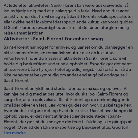
At lede efter aktiviteter i Saint-Florent kan være tidskrævende, så
lad os hjælpe dig med at planlægge din ferie. Hvad end du søger
en aktiv ferie i det fri, vil smage på Saint-Florents lokale specialiteter
eller dykke ned i lokalområdets sprudlende kultur, kan vores guides
til Saint-Florents seværdigheder sikre, at du får en uforglemmelig
rejse uanset årstiden.
Aktiviteter i Saint-Florent for enhver smag
Saint-Florent har noget for enhver, og uanset om du planlægger en
aktiv sommerferie, en romantisk smuttur eller en luksuriøs
vinterferie, finder du masser af aktiviteter i Saint-Florent, som vil
holde dig beskæftiget under hele opholdet. Expedia gør det nemt
at reservere både flyrejse, hotel og udlejningsbil på forhånd, så du
ikke behøver at bekymre dig om andet end at gå på opdagelse i
Saint-Florent.
Saint-Florent er fyldt med steder, der bare må ses og opleves. Vi
kan hjælpe dig med at beslutte, hvor du skal bo i Saint-Florent og
sørge for, at din oplevelse af Saint-Florent og de omkringliggende
områder bliver en fest. Læs vores guides om hvor, du skal tage hen,
hvornår du skal gøre det, og hvad du skal se. Uanset hvor længe dit
ophold varer, er det nemt at finde spændende steder i Saint-
Florent, der gør, at du kan nyde din ferie til fulde og ikke går glip af
noget. Overlad den lokale ekspertise og besværet til os. God tur!
Læs mindre