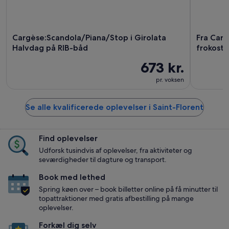
Cargèse:Scandola/Piana/Stop i Girolata
Fra Carg
Halvdag på RIB-båd
frokosts
673 kr.
pr. voksen
Se alle kvalificerede oplevelser i Saint-Florent
Find oplevelser
Udforsk tusindvis af oplevelser, fra aktiviteter og
seværdigheder til dagture og transport.
Book med lethed
Spring køen over – book billetter online på få minutter til
topattraktioner med gratis afbestilling på mange
oplevelser.
Forkæl dig selv