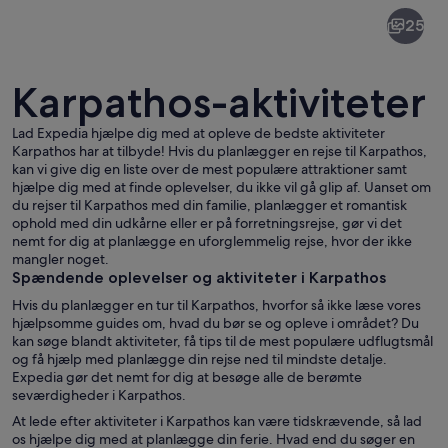
Karpathos
25
Karpathos-aktiviteter
Lad Expedia hjælpe dig med at opleve de bedste aktiviteter
Karpathos har at tilbyde! Hvis du planlægger en rejse til Karpathos,
kan vi give dig en liste over de mest populære attraktioner samt
En kystby i solnedgang med fortøjede
hjælpe dig med at finde oplevelser, du ikke vil gå glip af. Uanset om
du rejser til Karpathos med din familie, planlægger et romantisk
ophold med din udkårne eller er på forretningsrejse, gør vi det
nemt for dig at planlægge en uforglemmelig rejse, hvor der ikke
mangler noget.
Spændende oplevelser og aktiviteter i Karpathos
Hvis du planlægger en tur til Karpathos, hvorfor så ikke læse vores
hjælpsomme guides om, hvad du bør se og opleve i området? Du
kan søge blandt aktiviteter, få tips til de mest populære udflugtsmål
og få hjælp med planlægge din rejse ned til mindste detalje.
Expedia gør det nemt for dig at besøge alle de berømte
seværdigheder i Karpathos.
At lede efter aktiviteter i Karpathos kan være tidskrævende, så lad
os hjælpe dig med at planlægge din ferie. Hvad end du søger en