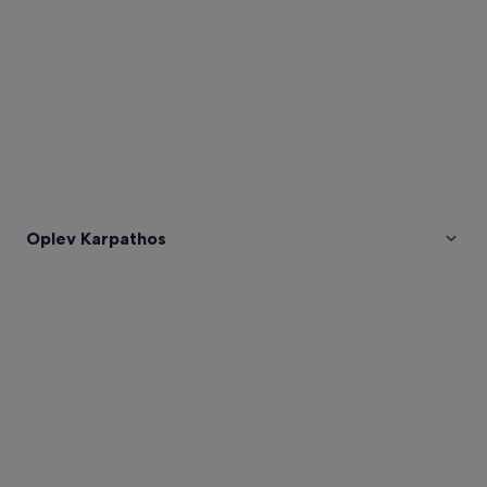
Oplev Karpathos
Billeder
af