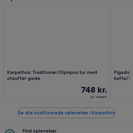
Karpathos: Traditionel Olympos tur med chauffør guide
Pigadia: A
Karpathos: Traditionel Olympos tur med
Pigadia:
chauffør guide
kaffe/te
748 kr.
pr. voksen
Se alle kvalificerede oplevelser i Karpathos
Find oplevelser