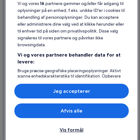
Juridiske oplysninger/Kontakt os
Vi og vores
16
partnere gemmer og/eller får adgang til
oplysninger på en enhed, f.eks. unikke ID'er i cookies til
Retningslinjer for indhold og indberetning af indhold
behandling af personoplysninger. Du kan acceptere
eller administrere dine valg ved at klikke herunder eller
Hjælp
til enhver tid på siden om privatlivspolitik. Disse valg
signaleres til vores partnere og påvirker ikke
Kontakt os
browsingdata.
Ændr eller afbestil din reservation
Vi og vores partnere behandler data for at
Forløb og behandlingstider for refusion
levere:
Book en flyrejse med et tilgodehavende fra et flyselskab
Bruge præcise geografiske placeringsoplysninger. Aktivt
scanne enhedskarakteristika til identifikation. Opbevare
Internationale rejsedokumenter
og/eller tilgå oplysninger på en enhed. Tilpasset
annoncering og indhold, annoncerings- og
Jeg accepterer
indholdsmåling, målgruppeundersøgelser og udvikling af
tjenester.
Liste over partnere (leverandører)
Expedia, Inc. er ikke ansvarlig for indhold fra eksterne hjemmesider.
Afvis alle
© 2026 Expedia, Inc. – en del af Expedia Group. Alle rettigheder
forbeholdes. Expedia og Expedias logo er varemærker eller registrerede
varemærker tilhørende Expedia, Inc.
Vis formål