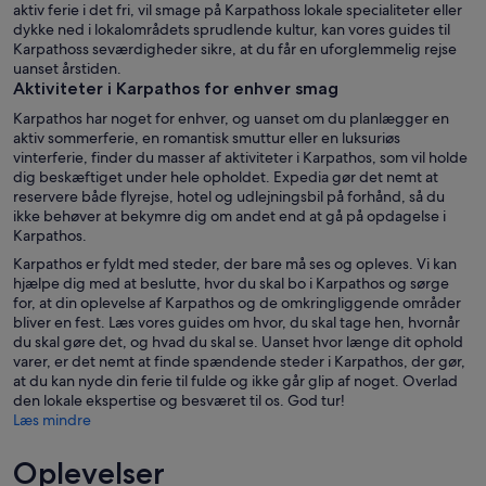
aktiv ferie i det fri, vil smage på Karpathoss lokale specialiteter eller
dykke ned i lokalområdets sprudlende kultur, kan vores guides til
Karpathoss seværdigheder sikre, at du får en uforglemmelig rejse
uanset årstiden.
Aktiviteter i Karpathos for enhver smag
Karpathos har noget for enhver, og uanset om du planlægger en
aktiv sommerferie, en romantisk smuttur eller en luksuriøs
vinterferie, finder du masser af aktiviteter i Karpathos, som vil holde
dig beskæftiget under hele opholdet. Expedia gør det nemt at
reservere både flyrejse, hotel og udlejningsbil på forhånd, så du
ikke behøver at bekymre dig om andet end at gå på opdagelse i
Karpathos.
Karpathos er fyldt med steder, der bare må ses og opleves. Vi kan
hjælpe dig med at beslutte, hvor du skal bo i Karpathos og sørge
for, at din oplevelse af Karpathos og de omkringliggende områder
bliver en fest. Læs vores guides om hvor, du skal tage hen, hvornår
du skal gøre det, og hvad du skal se. Uanset hvor længe dit ophold
varer, er det nemt at finde spændende steder i Karpathos, der gør,
at du kan nyde din ferie til fulde og ikke går glip af noget. Overlad
den lokale ekspertise og besværet til os. God tur!
Læs mindre
Oplevelser