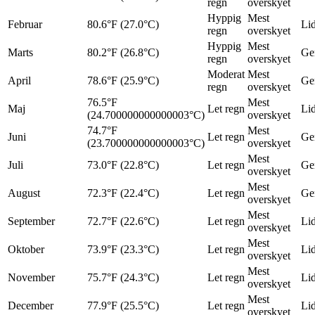
regn
overskyet
Hyppig
Mest
Februar
80.6°F (27.0°C)
Lid
regn
overskyet
Hyppig
Mest
Marts
80.2°F (26.8°C)
Ge
regn
overskyet
Moderat
Mest
April
78.6°F (25.9°C)
Ge
regn
overskyet
76.5°F
Mest
Maj
Let regn
Lid
(24.700000000000003°C)
overskyet
74.7°F
Mest
Juni
Let regn
Ge
(23.700000000000003°C)
overskyet
Mest
Juli
73.0°F (22.8°C)
Let regn
Ge
overskyet
Mest
August
72.3°F (22.4°C)
Let regn
Ge
overskyet
Mest
September
72.7°F (22.6°C)
Let regn
Lid
overskyet
Mest
Oktober
73.9°F (23.3°C)
Let regn
Lid
overskyet
Mest
November
75.7°F (24.3°C)
Let regn
Lid
overskyet
Mest
December
77.9°F (25.5°C)
Let regn
Lid
overskyet