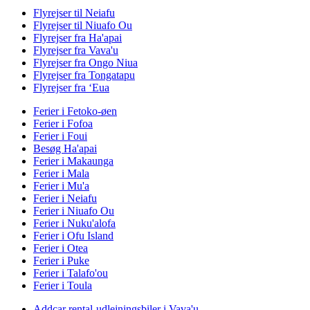
Flyrejser til Neiafu
Flyrejser til Niuafo Ou
Flyrejser fra Ha'apai
Flyrejser fra Vava'u
Flyrejser fra Ongo Niua
Flyrejser fra Tongatapu
Flyrejser fra ʻEua
Ferier i Fetoko-øen
Ferier i Fofoa
Ferier i Foui
Besøg Ha'apai
Ferier i Makaunga
Ferier i Mala
Ferier i Mu'a
Ferier i Neiafu
Ferier i Niuafo Ou
Ferier i Nuku'alofa
Ferier i Ofu Island
Ferier i Otea
Ferier i Puke
Ferier i Talafo'ou
Ferier i Toula
Addcar rental-udlejningsbiler i Vava'u