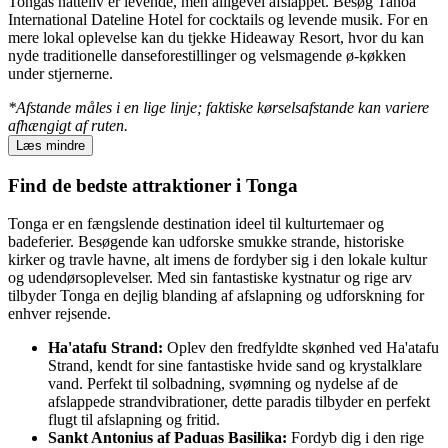
Tongas natteliv er levende, men alligevel afslappet. Besøg Tanoa
International Dateline Hotel for cocktails og levende musik. For en
mere lokal oplevelse kan du tjekke Hideaway Resort, hvor du kan
nyde traditionelle danseforestillinger og velsmagende ø-køkken
under stjernerne.
*Afstande måles i en lige linje; faktiske kørselsafstande kan variere
afhængigt af ruten.
Læs mindre
Find de bedste attraktioner i Tonga
Tonga er en fængslende destination ideel til kulturtemaer og
badeferier. Besøgende kan udforske smukke strande, historiske
kirker og travle havne, alt imens de fordyber sig i den lokale kultur
og udendørsoplevelser. Med sin fantastiske kystnatur og rige arv
tilbyder Tonga en dejlig blanding af afslapning og udforskning for
enhver rejsende.
Ha'atafu Strand:
Oplev den fredfyldte skønhed ved Ha'atafu
Strand, kendt for sine fantastiske hvide sand og krystalklare
vand. Perfekt til solbadning, svømning og nydelse af de
afslappede strandvibrationer, dette paradis tilbyder en perfekt
flugt til afslapning og fritid.
Sankt Antonius af Paduas Basilika:
Fordyb dig i den rige