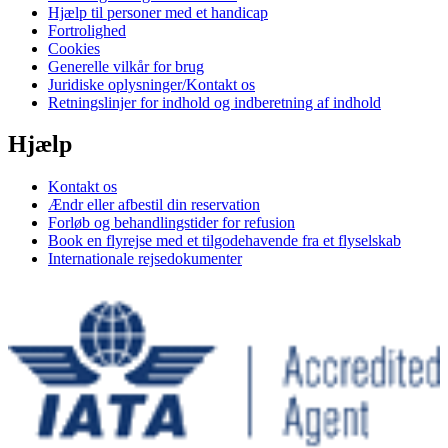
Hjælp til personer med et handicap
Fortrolighed
Cookies
Generelle vilkår for brug
Juridiske oplysninger/Kontakt os
Retningslinjer for indhold og indberetning af indhold
Hjælp
Kontakt os
Ændr eller afbestil din reservation
Forløb og behandlingstider for refusion
Book en flyrejse med et tilgodehavende fra et flyselskab
Internationale rejsedokumenter