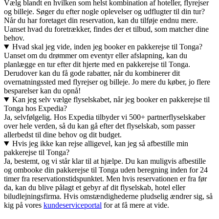
Vælg blandt en hvilken som helst kombination af hoteller, flyrejser
og billeje. Søger du efter nogle oplevelser og udflugter til din tur?
Når du har foretaget din reservation, kan du tilføje endnu mere.
Uanset hvad du foretrækker, findes der et tilbud, som matcher dine
behov.
Hvad skal jeg vide, inden jeg booker en pakkerejse til Tonga?
Uanset om du drømmer om eventyr eller afslapning, kan du
planlægge en tur efter dit hjerte med en pakkerejse til Tonga.
Derudover kan du få gode rabatter, når du kombinerer dit
overnatningssted med flyrejser og billeje. Jo mere du køber, jo flere
besparelser kan du opnå!
Kan jeg selv vælge flyselskabet, når jeg booker en pakkerejse til
Tonga hos Expedia?
Ja, selvfølgelig. Hos Expedia tilbyder vi 500+ partnerflyselskaber
over hele verden, så du kan gå efter det flyselskab, som passer
allerbedst til dine behov og dit budget.
Hvis jeg ikke kan rejse alligevel, kan jeg så afbestille min
pakkerejse til Tonga?
Ja, bestemt, og vi står klar til at hjælpe. Du kan muligvis afbestille
og ombooke din pakkerejse til Tonga uden beregning inden for 24
timer fra reservationstidspunktet. Men hvis reservationen er fra før
da, kan du blive pålagt et gebyr af dit flyselskab, hotel eller
biludlejningsfirma. Hvis omstændighederne pludselig ændrer sig, så
kig på vores
kundeserviceportal
for at få mere at vide.