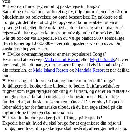
væk.
Hvordan finder jeg en billig pakkerejse til Tonga?
Saml dine reservationer af hotel og fly, tilføj andre elementer såsom
biludlejning og oplevelser, og opnå besparelser. En pakkerejse til
Tonga gør det til en utrolig let opgave at komme afsted uden at
sprænge budgettet. Ikke nok med at du sikrer dig store rabatter på
rejsen – du har også et kæmpestort udvalg inden for rækkevidde.
Når du booker via Expedia, kan du vælge blandt 500+ forskellige
flyselskaber og 1.000.000+ overnatningssteder verden over. Din
ønskeferie begynder her.
Hvilke overnatningssteder er mest populære i Tonga?
Hvad med at overveje
Mala Island Resort
eller
Mystic Sands
? De er
førstevalg blandt mange, der besøger Pangai. Hvis Haapai står på
din rejseplan, er
Mala Island Resort
og
Mandala Resort
et par dejlige
bud.
Hvor lang tid i forvejen bør jeg booke min ferie til Tonga?
Jo tidligere du booker dine billetter, jo bedre. Luftfartsselskaber
frigiver som regel flyrejser omkring et år frem, og det er en fantastisk
mulighed for at få fat på nogle af de billigste priser. Har du lige
fundet ud af, at du skal rejse om en måned? Det er okay! Expedia
løber aldrig tør for fantastiske tilbud, så du kan tage afsted på din
drømmeferie til en overkommelig pris.
Hvad inkluderer pakkerejser til Tonga på Expedia?
Expedia har alt, hvad du skal bruge for at organisere din rejse til
Tonga, men hvad din pakkerejse skal bestå af, afhænger helt af dig.