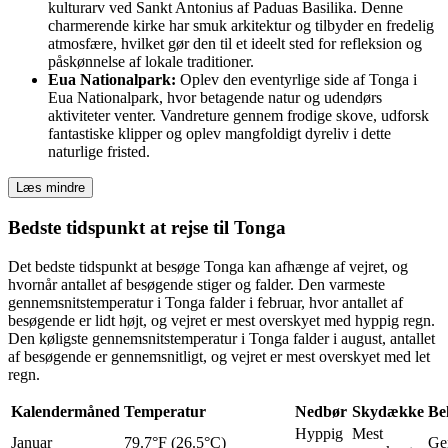
kulturarv ved Sankt Antonius af Paduas Basilika. Denne
charmerende kirke har smuk arkitektur og tilbyder en fredelig
atmosfære, hvilket gør den til et ideelt sted for refleksion og
påskønnelse af lokale traditioner.
Eua Nationalpark:
Oplev den eventyrlige side af Tonga i
Eua Nationalpark, hvor betagende natur og udendørs
aktiviteter venter. Vandreture gennem frodige skove, udforsk
fantastiske klipper og oplev mangfoldigt dyreliv i dette
naturlige fristed.
Læs mindre
Bedste tidspunkt at rejse til Tonga
Det bedste tidspunkt at besøge Tonga kan afhænge af vejret, og
hvornår antallet af besøgende stiger og falder. Den varmeste
gennemsnitstemperatur i Tonga falder i februar, hvor antallet af
besøgende er lidt højt, og vejret er mest overskyet med hyppig regn.
Den køligste gennemsnitstemperatur i Tonga falder i august, antallet
af besøgende er gennemsnitligt, og vejret er mest overskyet med let
regn.
Kalendermåned
Temperatur
Nedbør
Skydække
Be
Hyppig
Mest
Januar
79.7°F (26.5°C)
Ge