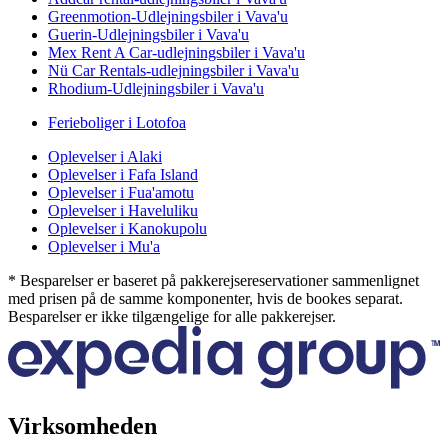
Greenmotion-Udlejningsbiler i Vava'u
Guerin-Udlejningsbiler i Vava'u
Mex Rent A Car-udlejningsbiler i Vava'u
Nü Car Rentals-udlejningsbiler i Vava'u
Rhodium-Udlejningsbiler i Vava'u
Ferieboliger i Lotofoa
Oplevelser i Alaki
Oplevelser i Fafa Island
Oplevelser i Fua'amotu
Oplevelser i Haveluliku
Oplevelser i Kanokupolu
Oplevelser i Mu'a
* Besparelser er baseret på pakkerejsereservationer sammenlignet
med prisen på de samme komponenter, hvis de bookes separat.
Besparelser er ikke tilgængelige for alle pakkerejser.
Virksomheden