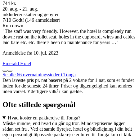
744 kr.
20. aug. - 21. aug.
inkluderer skatter og gebyrer
7
/
10
Godt! (146 anmeldelser)
Run down
"The staff was very friendly. However, the hotel is completely run
down: rust on the toilet seat, holes in the cupboard, wires and cables
laid bare etc. etc. there’s been no maintenance for years …"
Anmeldelse fra 10. jul. 2023
Emerald Hotel
Se alle 66 overnatningssteder i Tonga
Den laveste pris pr. nat baseret på 2 voksne for 1 nat, som er fundet
inden for de seneste 24 timer. Priser og tilgængelighed kan ændres
uden varsel. Yderligere vilkår kan gælde.
Ofte stillede spørgsmål
Hvad koster en pakkerejse til Tonga?
Måske mindre, end hvad du går og tror. Mindstepriserne ligger
sådan set fra . Ved at samle flyrejse, hotel og biludlejning i din helt
egen personligt tilpassede pakkerejse er turen til Tonga kun et klik