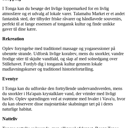
I Tonga kan du besøge det livlige loppemarked for en livlig
atmosfære og et udvalg af lokale varer. Talamahu Market er et andet
fantastisk sted, der tilbyder friske råvarer og håndlavede souvenirs,
perfekt til at fange essensen af tongansk kultur og finde unikke
gaver til dine kære.
Rekreation
Oplev foryngelse med traditionel massage og yogasessioner på
uberørte strande. Udforsk livlige koralrev, mens du snorkler, vandre
frodige stier til skjulte vandfald, og slap af med solnedgang over
Stillehavet. Fordyb dig i tongansk kultur gennem lokale
madlavningskurser og traditionel historiefortælling.
Eventyr
I Tonga kan du udforske den fortryllende undervandsverden, mens
du snorkler i Ha'apais krystalklare vand, der vrimler med livligt
havliv. Oplev spændingen ved at svømme med hvaler i Vava'u, hvor
du kan observere disse majestætiske skabninger tæt på i deres
naturlige habitat.
Natteliv