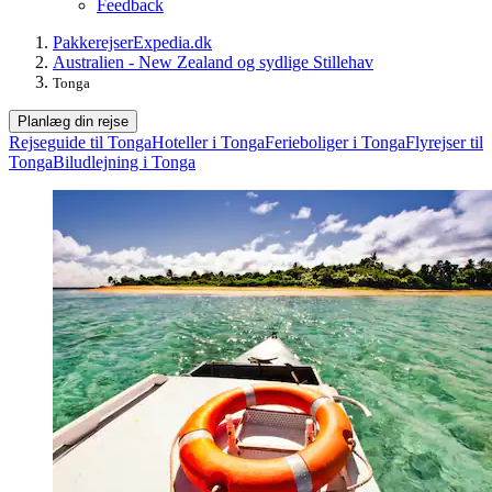
Feedback
Pakkerejser
Expedia.dk
Australien - New Zealand og sydlige Stillehav
Tonga
Planlæg din rejse
Rejseguide til Tonga
Hoteller i Tonga
Ferieboliger i Tonga
Flyrejser til
Tonga
Biludlejning i Tonga