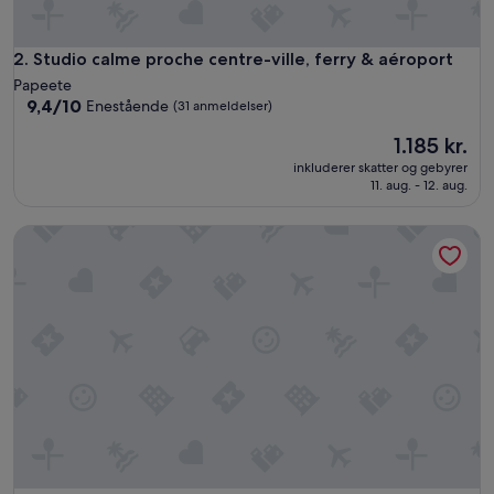
n
i
c
Studio calme proche centre-ville, ferry & aéroport
2. Studio calme proche centre-ville, ferry & aéroport
e
Papeete
.
9.4
9,4/10
Enestående
(31 anmeldelser)
W
ud
e
Prisen
1.185 kr.
af
l
er
10,
inkluderer skatter og gebyrer
o
1.185 kr.
Enestående,
11. aug. - 12. aug.
v
(31
e
anmeldelser)
Chalet de Tahiti - unique architecture swimming pool and lo
t
o
g
o
b
a
c
k
t
h
e
r
e
t