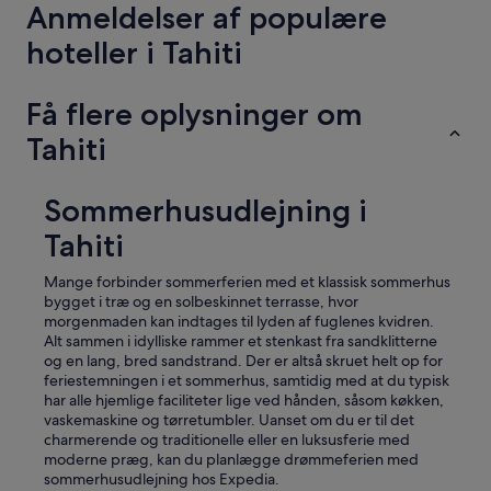
o
Anmeldelser af populære
w
t
hoteller i Tahiti
o
g
e
Få flere oplysninger om
t
t
Tahiti
o
t
h
Sommerhusudlejning i
e
Tahiti
i
r
l
Mange forbinder sommerferien med et klassisk sommerhus
o
bygget i træ og en solbeskinnet terrasse, hvor
c
morgenmaden kan indtages til lyden af fuglenes kvidren.
a
Alt sammen i idylliske rammer et stenkast fra sandklitterne
t
og en lang, bred sandstrand. Der er altså skruet helt op for
i
feriestemningen i et sommerhus, samtidig med at du typisk
o
har alle hjemlige faciliteter lige ved hånden, såsom køkken,
n
vaskemaskine og tørretumbler. Uanset om du er til det
,
charmerende og traditionelle eller en luksusferie med
o
moderne præg, kan du planlægge drømmeferien med
f
sommerhusudlejning hos Expedia.