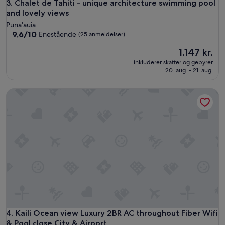
Chalet de Tahiti - unique architecture swimming pool and lo
3. Chalet de Tahiti - unique architecture swimming pool
o
and lovely views
s
Puna'auia
t
9.6
9,6/10
Enestående
(25 anmeldelser)
a
ud
y
Prisen
1.147 kr.
af
a
er
10,
g
inkluderer skatter og gebyrer
1.147 kr.
Enestående,
20. aug. - 21. aug.
a
(25
i
anmeldelser)
n
Kaili Ocean view Luxury 2BR AC throughout Fiber Wifi & Pool
.
T
h
a
n
k
y
o
u
,
F
r
e
Kaili Ocean view Luxury 2BR AC throughout Fiber Wifi & Pool
4. Kaili Ocean view Luxury 2BR AC throughout Fiber Wifi
d
& Pool close City & Airport