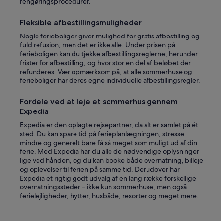
rengøringsprocedurer.
u
l
d
Fleksible afbestillingsmuligheder
h
Nogle ferieboliger giver mulighed for gratis afbestilling og
a
fuld refusion, men det er ikke alle. Under prisen på
v
ferieboligen kan du tjekke afbestillingsreglerne, herunder
e
frister for afbestilling, og hvor stor en del af beløbet der
s
refunderes. Vær opmærksom på, at alle sommerhuse og
t
ferieboliger har deres egne individuelle afbestillingsregler.
a
y
e
Fordele ved at leje et sommerhus gennem
d
Expedia
l
Expedia er den oplagte rejsepartner, da alt er samlet på ét
o
sted. Du kan spare tid på ferieplanlægningen, stresse
n
mindre og generelt bare få så meget som muligt ud af din
g
ferie. Med Expedia har du alle de nødvendige oplysninger
e
lige ved hånden, og du kan booke både overnatning, billeje
r
og oplevelser til ferien på samme tid. Derudover har
!
Expedia et rigtig godt udvalg af en lang række forskellige
"
overnatningssteder – ikke kun sommerhuse, men også
ferielejligheder, hytter, husbåde, resorter og meget mere.