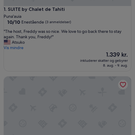
SUITE by Chalet de Tahiti
1. SUITE by Chalet de Tahiti
Puna'auia
10.0
10/10
Enestående
(3 anmeldelser)
ud
"
"The host, Freddy was so nice. We love to go back there to stay
af
T
again. Thank you, Freddy!"
10,
h
Atsuko
Enestående,
e
Vis mindre
(3
h
Prisen
1.339 kr.
anmeldelser)
o
er
inkluderer skatter og gebyrer
s
1.339 kr.
8. aug. - 9. aug.
t
,
Studio calme proche centre-ville, ferry & aéroport
F
r
e
d
d
y
w
a
s
s
o