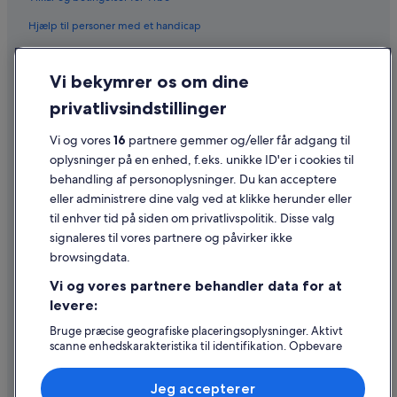
Hjælp til personer med et handicap
Fortrolighed
Vi bekymrer os om dine
Cookies
privatlivsindstillinger
Generelle vilkår for brug
Vi og vores
16
partnere gemmer og/eller får adgang til
Juridiske oplysninger/Kontakt os
oplysninger på en enhed, f.eks. unikke ID'er i cookies til
Retningslinjer for indhold og indberetning af indhold
behandling af personoplysninger. Du kan acceptere
eller administrere dine valg ved at klikke herunder eller
Hjælp
til enhver tid på siden om privatlivspolitik. Disse valg
signaleres til vores partnere og påvirker ikke
Kontakt os
browsingdata.
Ændr eller afbestil din reservation
Vi og vores partnere behandler data for at
Forløb og behandlingstider for refusion
levere:
Book en flyrejse med et tilgodehavende fra et flyselskab
Bruge præcise geografiske placeringsoplysninger. Aktivt
scanne enhedskarakteristika til identifikation. Opbevare
Internationale rejsedokumenter
og/eller tilgå oplysninger på en enhed. Tilpasset
annoncering og indhold, annoncerings- og
Jeg accepterer
indholdsmåling, målgruppeundersøgelser og udvikling af