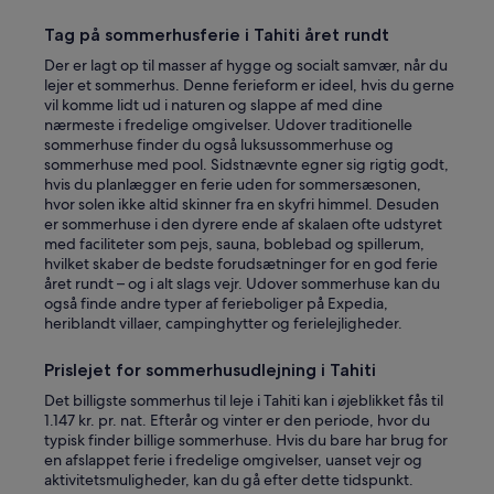
f
e
Tag på sommerhusferie i Tahiti året rundt
r
i
Der er lagt op til masser af hygge og socialt samvær, når du
n
lejer et sommerhus. Denne ferieform er ideel, hvis du gerne
g
vil komme lidt ud i naturen og slappe af med dine
i
nærmeste i fredelige omgivelser. Udover traditionelle
n
sommerhuse finder du også luksussommerhuse og
s
sommerhuse med pool. Sidstnævnte egner sig rigtig godt,
i
hvis du planlægger en ferie uden for sommersæsonen,
g
hvor solen ikke altid skinner fra en skyfri himmel. Desuden
h
er sommerhuse i den dyrere ende af skalaen ofte udstyret
t
med faciliteter som pejs, sauna, boblebad og spillerum,
a
hvilket skaber de bedste forudsætninger for en god ferie
s
året rundt – og i alt slags vejr. Udover sommerhuse kan du
a
også finde andre typer af ferieboliger på Expedia,
l
heriblandt villaer, campinghytter og ferielejligheder.
o
c
Prislejet for sommerhusudlejning i Tahiti
a
l
Det billigste sommerhus til leje i Tahiti kan i øjeblikket fås til
.
1.147 kr. pr. nat. Efterår og vinter er den periode, hvor du
T
typisk finder billige sommerhuse. Hvis du bare har brug for
h
en afslappet ferie i fredelige omgivelser, uanset vejr og
e
aktivitetsmuligheder, kan du gå efter dette tidspunkt.