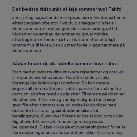
n
p
Det bedste tidspunkt at leje sommerhus i Tahiti
l
Juni, juli og august er de mest populære måneder, så her er
a
efterspørgslen ofte stor. Hvis du planlægger din ferie i
c
denne periode, er det en god idé at være ude i god tid.
e
Modsat er november, december og januar mindre
w
eftertragtede måneder, så hvis du leder efter et billigt
a
sommerhus til ferien, kan du med fordel kigge nærmere på
s
denne periode.
p
e
r
Sådan finder du dit ideelle sommerhus i Tahiti
f
Start med at indtaste dine ønskede rejsedatoer og antallet
e
af rejsende øverst på siden. Herefter får du vist alle
c
tilgængelige ferieboliger i området. Du kan sortere
t
søgeresultaterne efter pris, antal stjerner eller afstand fra
I
centrum, alt efter hvad du går efter. Til venstre på siden ser
w
du listen over filtre, som giver dig mulighed for at søge
i
specifikt efter sommerhuse og andre ferieboliger med
s
bestemte faciliteter, gæstebedømmelse eller
h
betalingstype. Oven over filtrene er der et kort, som giver
w
dig et overblik over alle ferieboligerne og deres
e
beliggenhed. Du kan klikke på et overnatningssted for at se
c
flere oplysninger om blandt andet politikker, faciliteter og
o