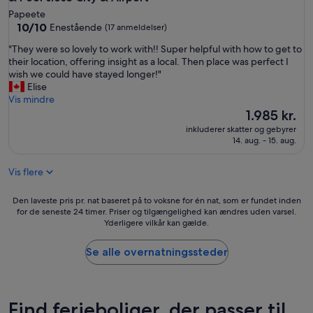
d
y
Papeete
!
10.0
10/10
Enestående
(17 anmeldelser)
"
ud
"
"They were so lovely to work with!! Super helpful with how to get to
af
T
their location, offering insight as a local. Then place was perfect I
10,
h
wish we could have stayed longer!"
Enestående,
e
Elise
(17
y
Vis mindre
anmeldelser)
w
Prisen
1.985 kr.
e
er
inkluderer skatter og gebyrer
r
1.985 kr.
14. aug. - 15. aug.
e
s
Vis flere
o
l
o
Den
Den laveste pris pr. nat baseret på to voksne for én nat, som er fundet inden
v
for de seneste 24 timer. Priser og tilgængelighed kan ændres uden varsel.
laveste
Yderligere vilkår kan gælde.
e
pris
l
pr.
y
nat
Se alle overnatningssteder
t
baseret
o
på
w
to
o
voksne
Find ferieboliger, der passer til
r