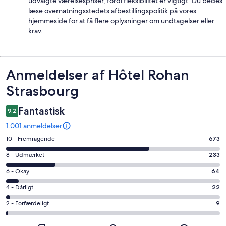
udvalgte værelsespriser, fordi fleksibilitet er vigtigt. Du bedes
læse overnatningsstedets afbestillingspolitik på vores
hjemmeside for at få flere oplysninger om undtagelser eller
krav.
Anmeldelser
Anmeldelser af Hôtel Rohan
Strasbourg
Fantastisk
9,2
1.001 anmeldelser
Bedømmelse
10 - Fremragende
673
på
Bedømmelse
8 - Udmærket
233
10
på
−
Bedømmelse
6 - Okay
64
8
Fremragende.
på
−
Bedømmelse
4 - Dårligt
22
673
6
Udmærket.
på
af
−
Bedømmelse
2 - Forfærdeligt
9
233
4
i
Okay.
på
af
−
alt
64
2