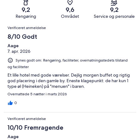
i
Dårligt.
1001
af
−
alt
22
9,2
9,6
9,2
anmeldelser
i
Forfærdeligt.
1001
af
Rengøring
Området
Service og personale
alt
9
anmeldelser
i
Anmeldelser
1001
af
Verificeret anmeldelse
alt
anmeldelser
i
1001
8/10 Godt
alt
anmeldelser
1001
Aage
7. apr. 2026
anmeldelser
Synes godt om: Rengøring, faciliteter, overnatningsstedets tilstand
og faciliteter
Et lille hotel med gode værelser. Dejlig morgen buffet og rigtig
god placering i den gamle by. Eneste klagepunkt: de har kun 1
type øl (Heineken) på "menuen" i baren.
Overnattede 5 nætter i marts 2026
0
Verificeret anmeldelse
10/10 Fremragende
Aage