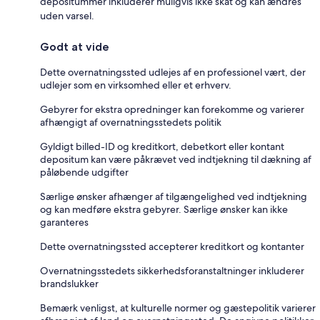
depositummer inkluderer muligvis ikke skat og kan ændres
uden varsel.
Godt at vide
Dette overnatningssted udlejes af en professionel vært, der
udlejer som en virksomhed eller et erhverv.
Gebyrer for ekstra opredninger kan forekomme og varierer
afhængigt af overnatningsstedets politik
Gyldigt billed-ID og kreditkort, debetkort eller kontant
depositum kan være påkrævet ved indtjekning til dækning af
påløbende udgifter
Særlige ønsker afhænger af tilgængelighed ved indtjekning
og kan medføre ekstra gebyrer. Særlige ønsker kan ikke
garanteres
Dette overnatningssted accepterer kreditkort og kontanter
Overnatningsstedets sikkerhedsforanstaltninger inkluderer
brandslukker
Bemærk venligst, at kulturelle normer og gæstepolitik varierer