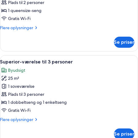
Superior-
Plads til 2 personer
dobbeltværelse
1 queensize-seng
Gratis Wi-Fi
Flere
Flere oplysninger
oplysninger
om
Se priser
Superior-
dobbeltværelse
Indlæs
Et hotelværelse med en stor seng, et sk
5
Superior-værelse til 3 personer
alle
Byudsigt
billeder
25 m²
af
Superior-
1 soveværelse
værelse
Plads til 3 personer
til
1 dobbeltseng og 1 enkeltseng
3
Gratis Wi-Fi
personer
Flere
Flere oplysninger
oplysninger
om
Se priser
Superior-