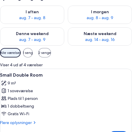
Tjek tilgængelighed for i aften aug. 7 - aug. 8
Tjek tilgængelighed for i morg
I aften
I morgen
aug. 7 - aug. 8
aug. 8 - aug. 9
Tjek tilgængelighed for denne weekend aug. 7 - aug. 9
Tjek tilgængelighed for næste
Denne weekend
Næste weekend
aug. 7 - aug. 9
aug. 14 - aug. 16
Tilgængelige
Alle værelser
1 seng
2 senge
filtre
for
Viser 4 ud af 4 værelser
værelser
Indlæs
Et moderne hotelværelse med en stor 
7
Small Double Room
alle
9 m²
billeder
1 soveværelse
af
Small
Plads til 1 person
Double
1 dobbeltseng
Room
Gratis Wi-Fi
Flere
Flere oplysninger
oplysninger