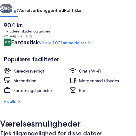
rige
Næste
80+
Oversigt
Værelser
Beliggenhed
Politikker
Den
904 kr.
nuværende
inkluderer skatter og gebyrer
pris
20. aug. - 21. aug.
er
Anmeldelser
Fantastisk
9,2
Vis alle 1.001 anmeldelser
9,2 ud af 10.
904 kr.
Populære faciliteter
Kæledyrsvenligt
Gratis Wi-Fi
Overnatningsstedets facade
Aircondition
Morgenmad tilbydes
Forretningstjenester
Bar
Vis alle
Værelsesmuligheder
Tjek tilgængelighed for disse datoer