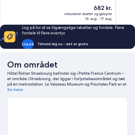
af
10,
Prisen
682 kr.
10,
Fantastisk,
er
Fremrage
428
inkluderer skatter og gebyrer
682 kr.
387
16. aug. - 17. aug.
anmeldelser
anmeldels
Log på for at se tilgængelige rabatter og fordele. Flere
fordele til flere eventyr.
Log på
Tilmeld dig nu – det er gratis
Om området
Hôtel Rohan Strasbourg befinder sig i Petite France Centrum –
et område i Strasbourg, der ligger i forlystelsesområdet og tæt
på en metrostation. Le Vaisseau Museum og Pourtales Park er et
besøg værd, hvis oplevelser er på agendaen, mens dem der
Se mere
hellere vil nyde naturen, kan kigge forbi Naturpark Schwarzwald
Mitte/Nord og Contades Park. Ser du frem til et event eller en
sportbegivenhed under din rejse? Se, hvad Meinau Stadion
eller Vauban Stadion har på programmet. Brug noget tid på at
udforske områdets oplevelser såsom segway-udlejning/-ture.
Besøg vores rejseguide til Strasbourg