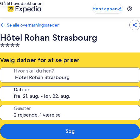
Gå til hovedsektionen
Hent appen
Se alle overnatningssteder
Hôtel Rohan Strasbourg
4.0-
stjernet
overnatningssted
Vælg datoer for at se priser
Hvor skal du hen?
Datoer
Gæster
Søg