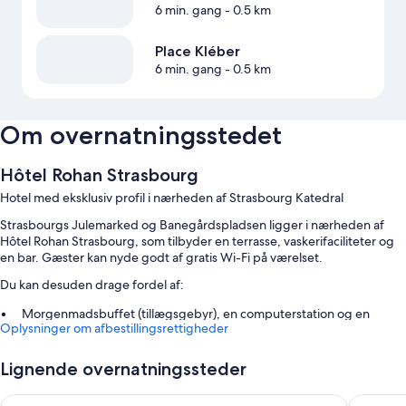
6 min. gang
- 0.5 km
Place Kléber
6 min. gang
- 0.5 km
Om overnatningsstedet
Hôtel Rohan Strasbourg
Hotel med eksklusiv profil i nærheden af Strasbourg Katedral
Strasbourgs Julemarked og Banegårdspladsen ligger i nærheden af
Hôtel Rohan Strasbourg, som tilbyder en terrasse, vaskerifaciliteter og
en bar. Gæster kan nyde godt af gratis Wi-Fi på værelset.
Du kan desuden drage fordel af:
Morgenmadsbuffet (tillægsgebyr), en computerstation og en
Oplysninger om afbestillingsrettigheder
flersproget medarbejderstab
Et kontorfællesskab, kaffe/te i lobbyen og et pengeskab i
Lignende overnatningssteder
receptionen
En elevator, concierge-tjenester og hjælp med udflugter/billetter
BOMA easy living hotel By Stay Collection
Couvent 