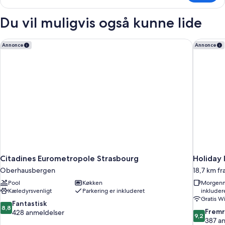
værelse
til
Du vil muligvis også kunne lide
3
personer
Citadines Eurometropole Strasbourg
Holiday 
Annonce
Annonce
Citadines Eurometropole Strasbourg
Holiday 
Oberhausbergen
18,7 km fr
Pool
Køkken
Morgenm
Kæledyrsvenligt
Parkering er inkluderet
inkluder
Gratis Wi
8.8
Fantastisk
8,8
9.2
Frem
ud
428 anmeldelser
9,2
ud
387 a
af