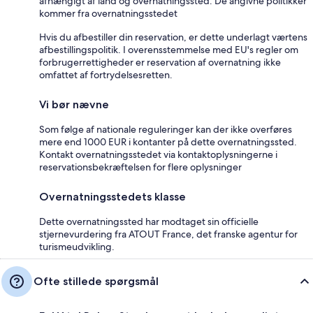
afhængigt af land og overnatningssted. De angivne politikker
kommer fra overnatningsstedet
Hvis du afbestiller din reservation, er dette underlagt værtens
afbestillingspolitik. I overensstemmelse med EU's regler om
forbrugerrettigheder er reservation af overnatning ikke
omfattet af fortrydelsesretten.
Vi bør nævne
Som følge af nationale reguleringer kan der ikke overføres
mere end 1000 EUR i kontanter på dette overnatningssted.
Kontakt overnatningsstedet via kontaktoplysningerne i
reservationsbekræftelsen for flere oplysninger
Overnatningsstedets klasse
Dette overnatningssted har modtaget sin officielle
stjernevurdering fra ATOUT France, det franske agentur for
turismeudvikling.
Ofte stillede spørgsmål