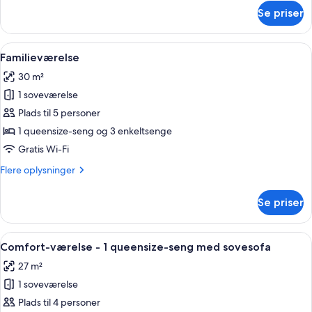
om
Se priser
Værelse
med
2
Indlæs
En pænt redt seng med hvide sengetø
7
enkeltsenge
Familieværelse
alle
30 m²
billeder
1 soveværelse
af
Familieværelse
Plads til 5 personer
1 queensize-seng og 3 enkeltsenge
Gratis Wi-Fi
Flere
Flere oplysninger
oplysninger
om
Se priser
Familieværelse
Indlæs
Et hotelværelse med en seng, en sofa 
8
Comfort-værelse - 1 queensize-seng med sovesofa
alle
27 m²
billeder
1 soveværelse
af
Comfort-
Plads til 4 personer