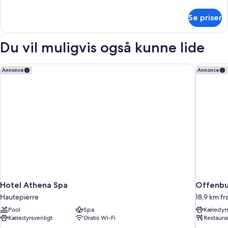
oplysninger
om
Se priser
Værelse
til
3
Du vil muligvis også kunne lide
personer
Hotel Athena Spa
Offenbur
Annonce
Annonce
Hotel Athena Spa
Offenbur
Hautepierre
18,9 km fr
Pool
Spa
Kæledyrs
Kæledyrsvenligt
Gratis Wi-Fi
Restaura