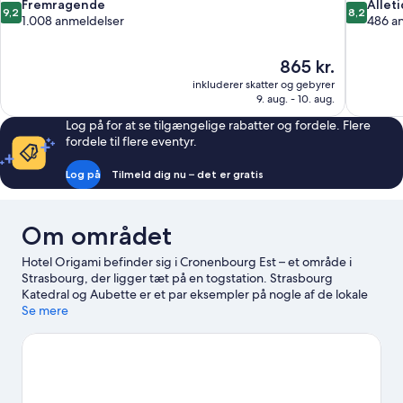
9.2
8.2
Fremragende
Allet
9,2
8,2
ud
ud
1.008 anmeldelser
486 a
af
af
10,
10,
Prisen
865 kr.
Fremragende,
Alletiders,
er
1.008
486
inkluderer skatter og gebyrer
865 kr.
9. aug. - 10. aug.
anmeldelser
anmeldels
Log på for at se tilgængelige rabatter og fordele. Flere
fordele til flere eventyr.
Log på
Tilmeld dig nu – det er gratis
Om området
Hotel Origami befinder sig i Cronenbourg Est – et område i
Strasbourg, der ligger tæt på en togstation. Strasbourg
Katedral og Aubette er et par eksempler på nogle af de lokale
seværdigheder. Er du interesseret i oplevelser, kan du udforske
Se mere
Strasbourg Sognebade og Le Vaisseau Museum. Iceberg
Skøjtepalads og Botanisk Have er også et besøg værd.
Besøg
vores rejseguide til Strasbourg