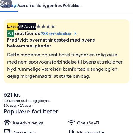
44+
Oversigt
Værelser
Beliggenhed
Politikker
Overnatningssted
Luksus
VIP Access
med
Enestående
938 anmeldelser
9,4
4.0
Fredfyldt overnatningssted med byens
stjerner
bekvemmeligheder
Dette moderne og rent hotel tilbyder en rolig oase
med nem sporvognsforbindelse til byens attraktioner.
Dobbeltværelse | 1 soveværelse, prem
Nyd rummelige værelser, komfortable senge og en
dejlig morgenmad til at starte din dag.
Den
621 kr.
nuværende
inkluderer skatter og gebyrer
pris
20. aug. - 21. aug.
er
Populære faciliteter
621 kr.
Kæledyrsvenligt
Gratis Wi-Fi
Aircondition
Motionscenter