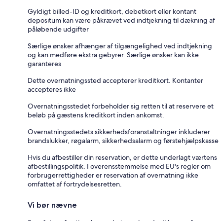
Gyldigt billed-ID og kreditkort, debetkort eller kontant
depositum kan være påkrævet ved indtjekning til dækning af
påløbende udgifter
Særlige ønsker afhænger af tilgængelighed ved indtjekning
og kan medføre ekstra gebyrer. Særlige ønsker kan ikke
garanteres
Dette overnatningssted accepterer kreditkort. Kontanter
accepteres ikke
Overnatningsstedet forbeholder sig retten til at reservere et
beløb på gæstens kreditkort inden ankomst.
Overnatningsstedets sikkerhedsforanstaltninger inkluderer
brandslukker, røgalarm, sikkerhedsalarm og førstehjælpskasse
Hvis du afbestiller din reservation, er dette underlagt værtens
afbestillingspolitik. I overensstemmelse med EU's regler om
forbrugerrettigheder er reservation af overnatning ikke
omfattet af fortrydelsesretten.
Vi bør nævne