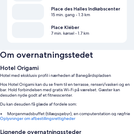
Place des Halles Indkøbscenter
15 min. gang
- 1.3 km
Place Kléber
7 min. kørsel
- 1.7 km
Om overnatningsstedet
Hotel Origami
Hotel med eksklusiv profil i nærheden af Banegårdspladsen
Hos Hotel Origami kan du se frem til en terrasse, renseri/vaskeri og en
bar. Hold forbindelsen med gratis Wi-Fi på værelset. Gæster kan
desuden nyde godt af et fitnesscenter.
Du kan desuden få glæde af fordele som:
Morgenmadsbuffet (tillægsgebyr), en computerstation og røgfrie
Oplysninger om afbestillingsrettigheder
områder
Et mødelokale, en festsal og et tv i lobbyen
Lignende overnatningssteder