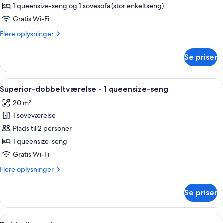
værelse
1 queensize-seng og 1 sovesofa (stor enkeltseng)
-
Gratis Wi-Fi
1
Flere
Flere oplysninger
queensize-
oplysninger
seng
om
Se priser
Comfort-
med
værelse
sovesofa
-
Indlæs
Et hotelværelse med en seng, et skrive
7
1
Superior-dobbeltværelse - 1 queensize-seng
alle
queensize-
20 m²
seng
billeder
med
1 soveværelse
af
sovesofa
Superior-
Plads til 2 personer
dobbeltværelse
1 queensize-seng
-
Gratis Wi-Fi
1
Flere
Flere oplysninger
queensize-
oplysninger
seng
om
Se priser
Superior-
dobbeltværelse
-
Indlæs
Et hotelværelse med en seng, et sen
7
1