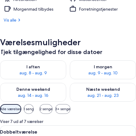
Morgenmad tilbydes
Forretningstjenester
Vis alle
Værelsesmuligheder
Tjek tilgængelighed for disse datoer
Tjek tilgængelighed for i aften aug. 8 - aug. 9
Tjek tilgængelighed for i morg
I aften
I morgen
aug. 8 - aug. 9
aug. 9 - aug. 10
Tjek tilgængelighed for denne weekend aug. 14 - aug. 16
Tjek tilgængelighed for næste
Denne weekend
Næste weekend
aug. 14 - aug. 16
aug. 21 - aug. 23
Tilgængelige
Alle værelser
1 seng
2 senge
3+ senge
filtre
for
Viser 7 ud af 7 værelser
værelser
Indlæs
En pænt redt seng med et hvidt dynebe
17
Dobbeltværelse
alle