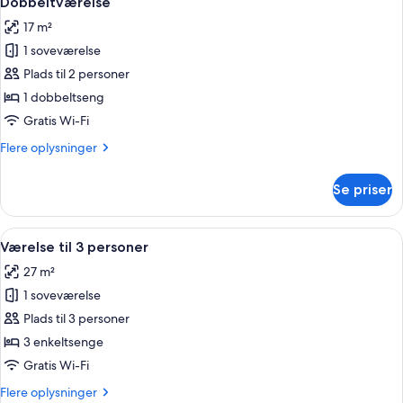
Dobbeltværelse
alle
queensize-
17 m²
seng
billeder
1 soveværelse
af
Dobbeltværelse
Plads til 2 personer
1 dobbeltseng
Gratis Wi-Fi
Flere
Flere oplysninger
oplysninger
om
Se priser
Dobbeltværelse
Indlæs
Et hotelværelse med et moderne design
4
Værelse til 3 personer
alle
27 m²
billeder
1 soveværelse
af
Værelse
Plads til 3 personer
til
3 enkeltsenge
3
Gratis Wi-Fi
personer
Flere
Flere oplysninger