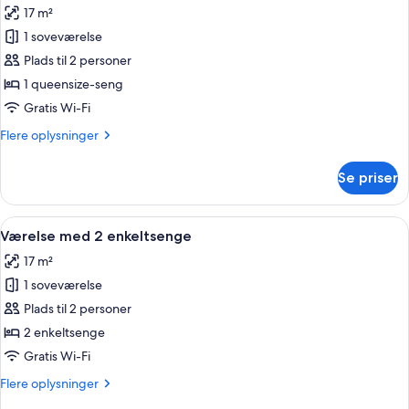
17 m²
billeder
1 soveværelse
af
Dobbeltværelse
Plads til 2 personer
1 queensize-seng
Gratis Wi-Fi
Flere
Flere oplysninger
oplysninger
om
Se priser
Dobbeltværelse
Indlæs
Et hotelværelse med en stor seng, en s
8
Værelse med 2 enkeltsenge
alle
17 m²
billeder
1 soveværelse
af
Værelse
Plads til 2 personer
med
2 enkeltsenge
2
Gratis Wi-Fi
enkeltsenge
Flere
Flere oplysninger
oplysninger