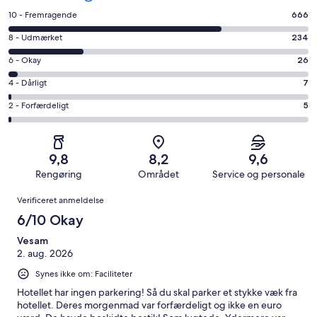
Bedømmelse
10 - Fremragende
666
på
Bedømmelse
8 - Udmærket
234
10
på
−
Bedømmelse
6 - Okay
26
8
Fremragende.
på
−
Bedømmelse
4 - Dårligt
7
666
6
Udmærket.
på
af
−
Bedømmelse
2 - Forfærdeligt
5
234
4
i
Okay.
på
af
−
alt
26
2
i
Dårligt.
938
af
−
alt
7
9,8
8,2
9,6
anmeldelser
i
Forfærdeligt.
938
af
Rengøring
Området
Service og personale
alt
5
anmeldelser
i
Anmeldelser
938
af
Verificeret anmeldelse
alt
anmeldelser
i
938
6/10 Okay
alt
anmeldelser
938
Vesam
2. aug. 2026
anmeldelser
Synes ikke om: Faciliteter
Hotellet har ingen parkering! Så du skal parker et stykke væk fra
hotellet. Deres morgenmad var forfærdeligt og ikke en euro