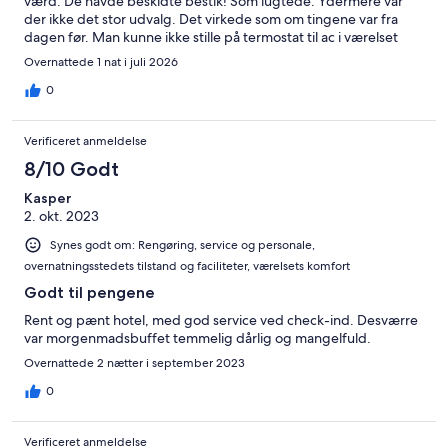
værd. De havde beskidte bestik! Som lugtede. Ydermere var
der ikke det stor udvalg. Det virkede som om tingene var fra
dagen før. Man kunne ikke stille på termostat til ac i værelset
hvilket gjorde det meget varmt at sove i! Puden havde en blod
Overnattede 1 nat i juli 2026
plet på!
0
Verificeret anmeldelse
8/10 Godt
Kasper
2. okt. 2023
Synes godt om: Rengøring, service og personale,
overnatningsstedets tilstand og faciliteter, værelsets komfort
Godt til pengene
Rent og pænt hotel, med god service ved check-ind. Desværre
var morgenmadsbuffet temmelig dårlig og mangelfuld.
Overnattede 2 nætter i september 2023
0
Verificeret anmeldelse