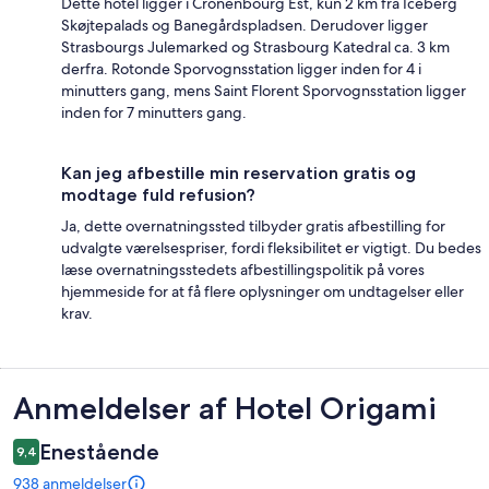
Dette hotel ligger i Cronenbourg Est, kun 2 km fra Iceberg
Skøjtepalads og Banegårdspladsen. Derudover ligger
Strasbourgs Julemarked og Strasbourg Katedral ca. 3 km
derfra. Rotonde Sporvognsstation ligger inden for 4 i
minutters gang, mens Saint Florent Sporvognsstation ligger
inden for 7 minutters gang.
Kan jeg afbestille min reservation gratis og
modtage fuld refusion?
Ja, dette overnatningssted tilbyder gratis afbestilling for
udvalgte værelsespriser, fordi fleksibilitet er vigtigt. Du bedes
læse overnatningsstedets afbestillingspolitik på vores
hjemmeside for at få flere oplysninger om undtagelser eller
krav.
Anmeldelser
Anmeldelser af Hotel Origami
Enestående
9,4
938 anmeldelser