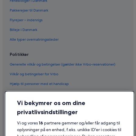
Ferieboliger i Danmark
Pakkerejser til Danmark
Flyrejser – indenrigs
Billeje i Danmark
Alle typer overnatningssteder
Politikker
Generelle vilkår og betingelser (gælder ikke Vrbo-reservationer)
Vilkår og betingelser for Vrbo
Hjælp til personer med et handicap
Fortrolighed
Vi bekymrer os om dine
Cookies
privatlivsindstillinger
Generelle vilkår for brug
Vi og vores
16
partnere gemmer og/eller får adgang til
Juridiske oplysninger/Kontakt os
oplysninger på en enhed, f.eks. unikke ID'er i cookies til
Retningslinjer for indhold og indberetning af indhold