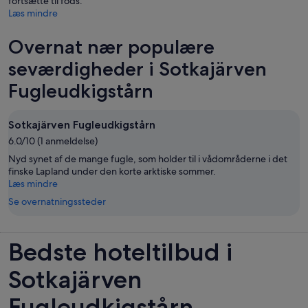
fortsætte til fods.
Læs mindre
Overnat nær populære
seværdigheder i Sotkajärven
Fugleudkigstårn
Sotkajärven Fugleudkigstårn
6.0/10 (1 anmeldelse)
Nyd synet af de mange fugle, som holder til i vådområderne i det
finske Lapland under den korte arktiske sommer.
Læs mindre
Se overnatningssteder
Bedste hoteltilbud i
Sotkajärven
Fugleudkigstårn