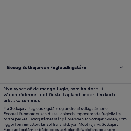
Besøg Sotkajärven Fugleudkigstårn
Nyd synet af de mange fugle, som holder til i
vådområderne i det finske Lapland under den korte
arktiske sommer.
Fra Sotkajärvi Fugleudkigstårn og andre af udkigstårnene i
Enontekiö-området kan du se Laplands imponerende fugleliv fra
første parket. Udkigstårnet står på bredden af Sotkajärvi-søen, som
ligger femminutters kørsel fra landsbyen Muotkajärvi. Sotkajärvi
Fugleudkigstårn er både populært blandt fuglefans og andre