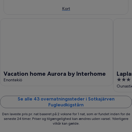
-
aug.
10.
-
Kort
aug.
16.
aug.
Vacation home Aurora by Interhome
Lapland 
Vacation home Aurora by Interhome
Lapla
3
Enontekiö
out
Ounasti
of
5
Se alle 43 overnatningssteder i Sotkajärven
Fugleudkigstårn
Den laveste pris pr. nat baseret på 2 voksne for 1 nat, som er fundet inden for de
seneste 24 timer. Priser og tilgængelighed kan ændres uden varsel. Yderligere
vilkår kan gælde.