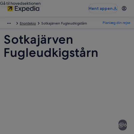
Gå til hovedsektionen
Hent appen
Planlæg din rejse
Enontekio
Sotkajärven Fugleudkigstårn
Sotkajärven
Fugleudkigstårn
Billeder
af
Sotkajärven
6
Fugleudkigstårn