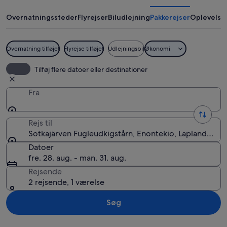
Overnatningssteder
Flyrejser
Biludlejning
Pakkerejser
Oplevelse
Overnatning tilføjet
Flyrejse tilføjet
Udlejningsbil
Økonomi
En rustik træhytte med bålplads og pic
Tilføj flere datoer eller destinationer
Fra
Rejs til
Sotkajärven Fugleudkigstårn, Enontekio, Lapland, Finl
Datoer
fre. 28. aug. - man. 31. aug.
Rejsende
2 rejsende, 1 værelse
Søg
Se kort