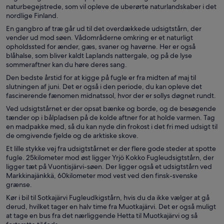
naturbegejstrede, som vil opleve de uberørte naturlandskaber i det
nordlige Finland.
En gangbro af træ går ud til det overdækkede udsigtstårn, der
vender ud mod søen. Vådområderne omkring er et naturligt
opholdssted for ænder, gæs, svaner og havørne. Her er også
blåhalse, som bliver kaldt Laplands nattergale, og på de lyse
sommeraftner kan du høre deres sang.
Den bedste årstid for at kigge på fugle er fra midten af maj til
slutningen af juni. Det er også i den periode, du kan opleve det
fascinerende fænomen midnatssol, hvor der er sollys døgnet rundt.
Ved udsigtstårnet er der opsat bænke og borde, og de besøgende
tænder op i bålpladsen på de kolde aftner for at holde varmen. Tag
en madpakke med, så du kan nyde din frokost i det fri med udsigt til
de omgivende fjelde og de arktiske skove.
Et lille stykke vej fra udsigtstårnet er der flere gode steder at spotte
fugle. 25kilometer mod øst ligger Yrjö Kokko Fugleudsigtstårn, der
ligger tæt på Vuontisjärvi-søen. Der ligger også et udsigtstårn ved
Markkinajänkkä, 60kilometer mod vest ved den finsk-svenske
grænse.
Kør i bil til Sotkajärvi Fugleudkigstårn, hvis du da ikke vælger at gå
derud, hvilket tager en halv time fra Muotkajärvi. Det er også muligt
at tage en bus fra det nærliggende Hetta til Muotkajärvi og så