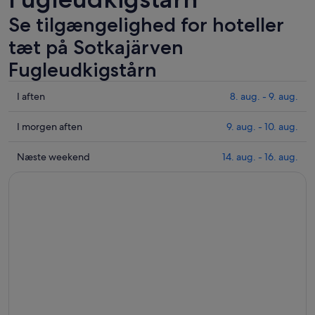
Se tilgængelighed for hoteller
tæt på Sotkajärven
Fugleudkigstårn
Tjek
I aften
8. aug. - 9. aug.
priser
i
Tjek
I morgen aften
9. aug. - 10. aug.
nærheden
priser
af
i
Tjek
Næste weekend
14. aug. - 16. aug.
Sotkajärven
nærheden
priser
Fugleudkigstårn
af
i
for
Sotkajärven
nærheden
i
Fugleudkigstårn
af
aften,
for
Sotkajärven
8.
i
Fugleudkigstårn
aug.
morgen
for
-
aften,
næste
9.
9.
weekend,
aug.
aug.
14.