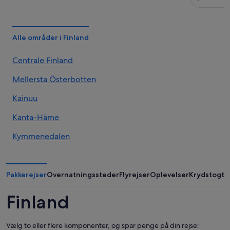
Alle områder i Finland
Centrale Finland
Mellersta Österbotten
Kainuu
Kanta-Häme
Kymmenedalen
Lapland
Karelia (område)
Pakkerejser
Overnatningssteder
Flyrejser
Oplevelser
Krydstogte
Norra Österbotten
Finland
Norra Savolax
Vælg to eller flere komponenter, og spar penge på din rejse: