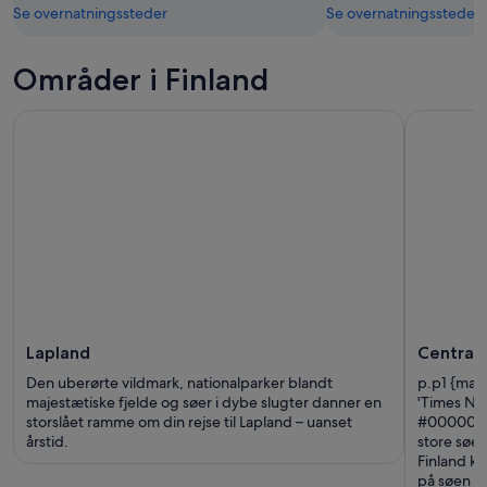
Se overnatningssteder
Se overnatningssteder
Områder i Finland
Lapland
Centrale
Den uberørte vildmark, nationalparker blandt
p.p1 {marg
majestætiske fjelde og søer i dybe slugter danner en
'Times Ne
storslået ramme om din rejse til Lapland – uanset
#000000}s
årstid.
store søer
Finland ka
på søen Pä