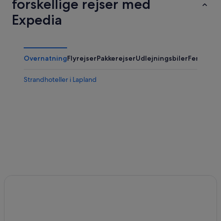
forskellige rejser med
Expedia
Overnatning
Flyrejser
Pakkerejser
Udlejningsbiler
Ferieboli
Strandhoteller i Lapland