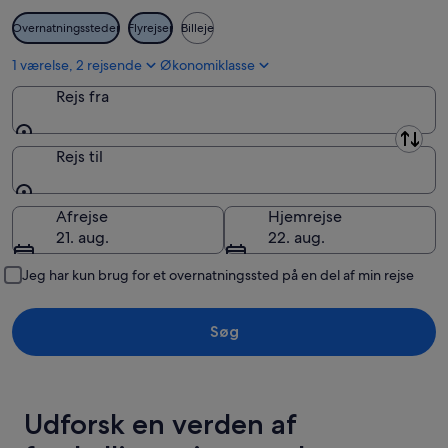
Österbotten
Overnatningssteder
Flyrejser
Billeje
Pirkanmaa
1 værelse, 2 rejsende
Økonomiklasse
Päijänne Tavastia
Rejs fra
Satakunda
Rejs fra
Södra Karelen
Rejs til
Sydösterbotten
Rejs til
Afrejse
Hjemrejse
Södra Savolax
21. aug.
22. aug.
Sydvestlige Finland
Jeg har kun brug for et overnatningssted på en del af min rejse
Uusimaa
Søg
Udforsk en verden af