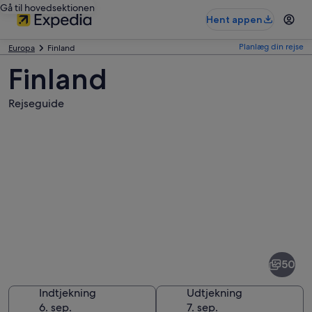
Gå til hovedsektionen
Hent appen
Planlæg din rejse
Europa
Finland
Finland
Rejseguide
Billeder
af
Finland
50
Indtjekning
Udtjekning
6. sep.
7. sep.