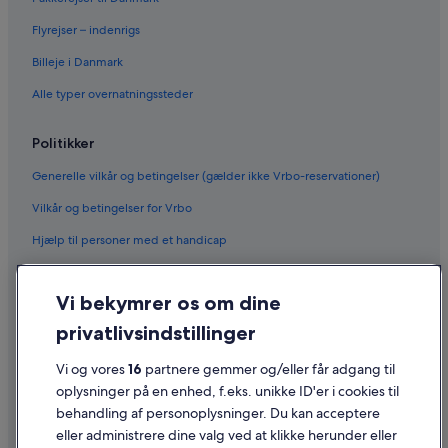
Flyrejser – indenrigs
Billeje i Danmark
Alle typer overnatningssteder
Politikker
Generelle vilkår og betingelser (gælder ikke Vrbo-reservationer)
Vilkår og betingelser for Vrbo
Hjælp til personer med et handicap
Fortrolighed
Vi bekymrer os om dine
Cookies
privatlivsindstillinger
Generelle vilkår for brug
Vi og vores
16
partnere gemmer og/eller får adgang til
Juridiske oplysninger/Kontakt os
oplysninger på en enhed, f.eks. unikke ID'er i cookies til
Retningslinjer for indhold og indberetning af indhold
behandling af personoplysninger. Du kan acceptere
eller administrere dine valg ved at klikke herunder eller