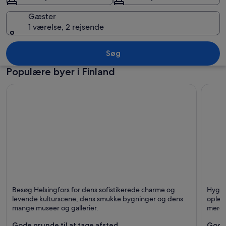
Gæster
1 værelse, 2 rejsende
En rolig sø med træbåde fortøjet ved 
Søg
Populære byer i Finland
Helsinki
Rovani
Besøg Helsingfors for dens sofistikerede charme og
Hyggel
Kendt for Shopping,
Kendt 
levende kulturscene, dens smukke bygninger og dens
oplev
Forretning og
mange museer og gallerier.
mere!
Familievenligt
Gode grunde til at tage afsted
Gode 