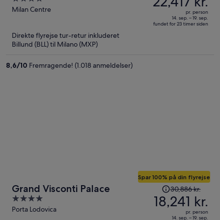
22,417 kr.
38,271 kr.,
out
Milan Centre
pr. person
prisen
of
14. sep. – 19. sep.
fundet for 23 timer siden
er
5
Direkte flyrejse tur-retur inkluderet
nu
Billund (BLL) til Milano (MXP)
22,417 kr.
per
8,6
/
10
Fremragende! (1.018 anmeldelser)
person
Spar 100% på din flyrejse
Prisen
Grand Visconti Palace
30,886 kr.
var
18,241 kr.
4
30,886 kr.,
out
Porta Lodovica
pr. person
prisen
of
14. sep. – 19. sep.