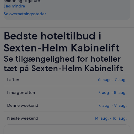
anledning til gåture.
Læs mindre
Se overnatningssteder
Bedste hoteltilbud i
Sexten-Helm Kabinelift
Se tilgængelighed for hoteller
tæt på Sexten-Helm Kabinelift
Tjek
I aften
6. aug. - 7. aug.
priser
i
Tjek
I morgen aften
7. aug. - 8. aug.
nærheden
priser
af
i
Tjek
Denne weekend
7. aug. - 9. aug.
Sexten-
nærheden
priser
Helm
af
i
Tjek
Næste weekend
14. aug. - 16. aug.
Kabinelift
Sexten-
nærheden
priser
for
Helm
af
i