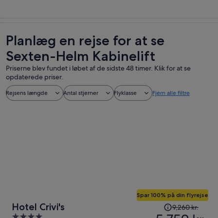
Planlæg en rejse for at se
Sexten-Helm Kabinelift
Priserne blev fundet i løbet af de sidste 48 timer. Klik for at se
opdaterede priser.
Rejsens længde
Antal stjerner
Flyklasse
Fjern alle filtre
Spar 100% på din flyrejse
Prisen
Hotel Crivi's
9,260 kr.
var
4