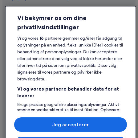
Fortrolighed
Vi bekymrer os om dine
Cookies
privatlivsindstillinger
Generelle vilkår for brug
Juridiske oplysninger/Kontakt os
Vi og vores
16
partnere gemmer og/eller får adgang til
oplysninger på en enhed, f.eks. unikke ID'er i cookies til
Retningslinjer for indhold og indberetning af indhold
behandling af personoplysninger. Du kan acceptere
eller administrere dine valg ved at klikke herunder eller
Hjælp
til enhver tid på siden om privatlivspolitik. Disse valg
signaleres til vores partnere og påvirker ikke
Kontakt os
browsingdata.
Ændr eller afbestil din reservation
Vi og vores partnere behandler data for at
Forløb og behandlingstider for refusion
levere:
Book en flyrejse med et tilgodehavende fra et flyselskab
Bruge præcise geografiske placeringsoplysninger. Aktivt
scanne enhedskarakteristika til identifikation. Opbevare
Internationale rejsedokumenter
og/eller tilgå oplysninger på en enhed. Tilpasset
annoncering og indhold, annoncerings- og
Jeg accepterer
indholdsmåling, målgruppeundersøgelser og udvikling af
tjenester.
Liste over partnere (leverandører)