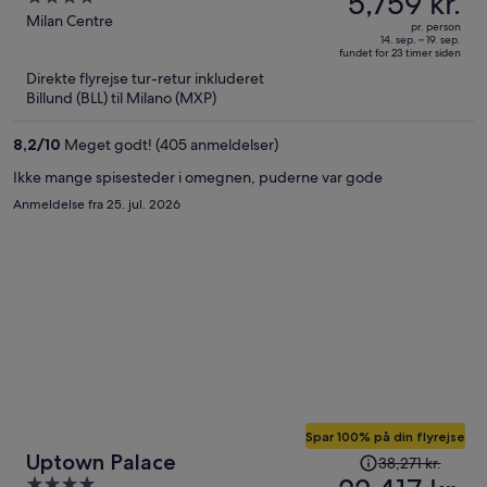
5,759 kr.
9,260 kr.,
out
Milan Centre
pr. person
prisen
of
14. sep. – 19. sep.
fundet for 23 timer siden
er
5
Direkte flyrejse tur-retur inkluderet
nu
Billund (BLL) til Milano (MXP)
5,759 kr.
per
8,2
/
10
Meget godt! (405 anmeldelser)
person
Ikke mange spisesteder i omegnen, puderne var gode
Anmeldelse fra 25. jul. 2026
Spar 100% på din flyrejse
Prisen
Uptown Palace
38,271 kr.
var
4