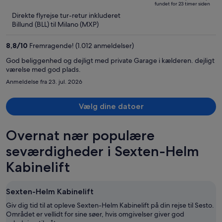
fundet for 23 timer siden
er
5
Direkte flyrejse tur-retur inkluderet
nu
Billund (BLL) til Milano (MXP)
18,241 kr.
per
8,8
/
10
Fremragende! (1.012 anmeldelser)
person
God beliggenhed og dejligt med private Garage i kælderen. dejligt
værelse med god plads.
Anmeldelse fra 23. jul. 2026
Vælg dine datoer
Overnat nær populære
seværdigheder i Sexten-Helm
Kabinelift
Sexten-Helm Kabinelift
Giv dig tid til at opleve Sexten-Helm Kabinelift på din rejse til Sesto.
Området er vellidt for sine søer, hvis omgivelser giver god