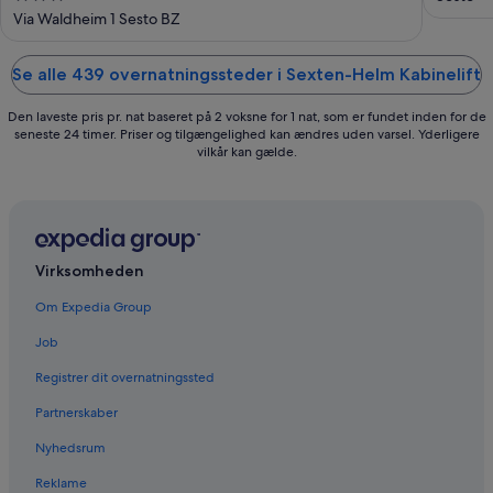
out
Via Waldheim 1 Sesto BZ
Dolo
of
5
Se alle 439 overnatningssteder i Sexten-Helm Kabinelift
Den laveste pris pr. nat baseret på 2 voksne for 1 nat, som er fundet inden for de
seneste 24 timer. Priser og tilgængelighed kan ændres uden varsel. Yderligere
vilkår kan gælde.
Virksomheden
Om Expedia Group
Job
Registrer dit overnatningssted
Partnerskaber
Nyhedsrum
Reklame