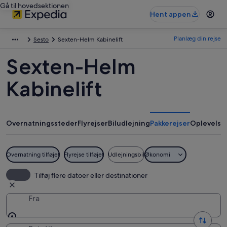
Gå til hovedsektionen
Hent appen
Planlæg din rejse
Sesto
Sexten-Helm Kabinelift
Sexten-Helm
Kabinelift
Overnatningssteder
Flyrejser
Biludlejning
Pakkerejser
Oplevelse
Overnatning tilføjet
Flyrejse tilføjet
Udlejningsbil
Økonomi
Tilføj flere datoer eller destinationer
Fra