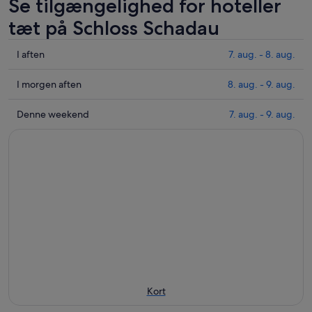
Se tilgængelighed for hoteller
tæt på Schloss Schadau
Tjek
I aften
7. aug. - 8. aug.
priser
i
Tjek
I morgen aften
8. aug. - 9. aug.
nærheden
priser
af
i
Tjek
Denne weekend
7. aug. - 9. aug.
Schloss
nærheden
priser
Schadau
af
i
for
Schloss
nærheden
i
Schadau
af
aften,
for
Schloss
7.
i
Schadau
aug.
morgen
for
-
aften,
denne
8.
8.
weekend,
aug.
aug.
7.
-
aug.
9.
-
Kort
aug.
9.