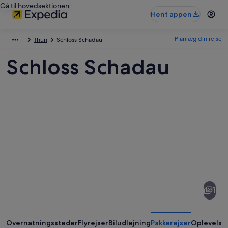
Gå til hovedsektionen
Hent appen
Planlæg din rejse
Thun
Schloss Schadau
Schloss Schadau
Billeder
af
Schloss
1
Schadau
Overnatningssteder
Flyrejser
Biludlejning
Pakkerejser
Oplevelse