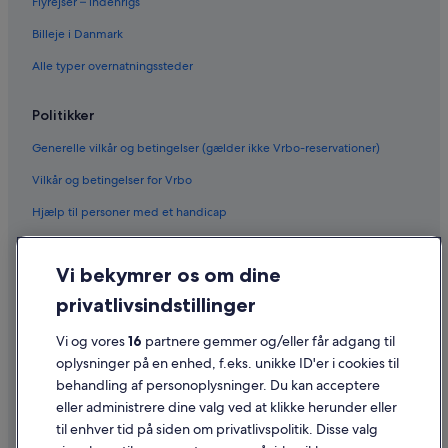
Flyrejser – indenrigs
Billeje i Danmark
Alle typer overnatningssteder
Politikker
Generelle vilkår og betingelser (gælder ikke Vrbo-reservationer)
Vilkår og betingelser for Vrbo
Hjælp til personer med et handicap
Fortrolighed
Vi bekymrer os om dine
Cookies
privatlivsindstillinger
Generelle vilkår for brug
Vi og vores
16
partnere gemmer og/eller får adgang til
Juridiske oplysninger/Kontakt os
oplysninger på en enhed, f.eks. unikke ID'er i cookies til
Retningslinjer for indhold og indberetning af indhold
behandling af personoplysninger. Du kan acceptere
eller administrere dine valg ved at klikke herunder eller
Hjælp
til enhver tid på siden om privatlivspolitik. Disse valg