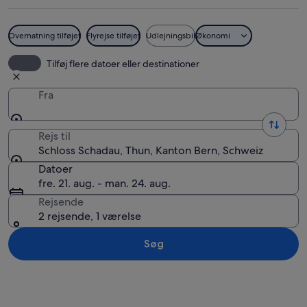
Overnatning tilføjet
Flyrejse tilføjet
Udlejningsbil
Økonomi
En stor, historisk bygning med flere 
Tilføj flere datoer eller destinationer
Fra
Rejs til
Schloss Schadau, Thun, Kanton Bern, Schweiz
Datoer
fre. 21. aug. - man. 24. aug.
Rejsende
2 rejsende, 1 værelse
Søg
Se kort