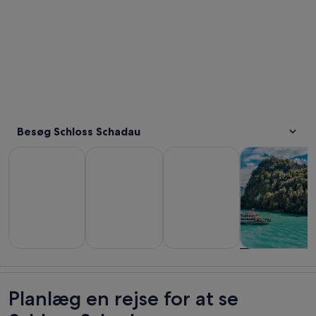
Besøg Schloss Schadau
Åbner i en ny fane
Åbner i en ny fane
Åbner i en n
Dagsture og udflugter
Private ture
Historie og kultur
Mad, drikke og 
Dagsture og
Private ture
Historie og
Mad, drikke o
udflugter
kultur
natteliv
Planlæg en rejse for at se