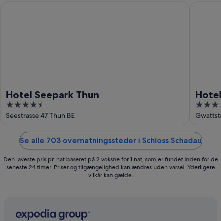
aug.
Hotel Seepark Thun
Hotel Ho
Hotel Seepark Thun
Hotel
4.5
3
out
out
Seestrasse 47 Thun BE
Gwattst
of
of
5
5
Se alle 703 overnatningssteder i Schloss Schadau
Den laveste pris pr. nat baseret på 2 voksne for 1 nat, som er fundet inden for de
seneste 24 timer. Priser og tilgængelighed kan ændres uden varsel. Yderligere
vilkår kan gælde.