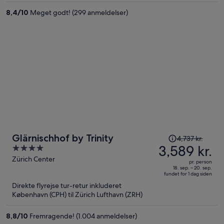
per
8,4
/
10
Meget godt! (299 anmeldelser)
person
Prisen
Glärnischhof by Trinity
4,737 kr.
var
3,589 kr.
4
4,737 kr.,
out
Zürich Center
pr. person
prisen
of
18. sep. – 20. sep.
fundet for 1 dag siden
er
5
Direkte flyrejse tur-retur inkluderet
nu
København (CPH) til Zürich Lufthavn (ZRH)
3,589 kr.
per
8,8
/
10
Fremragende! (1.004 anmeldelser)
person