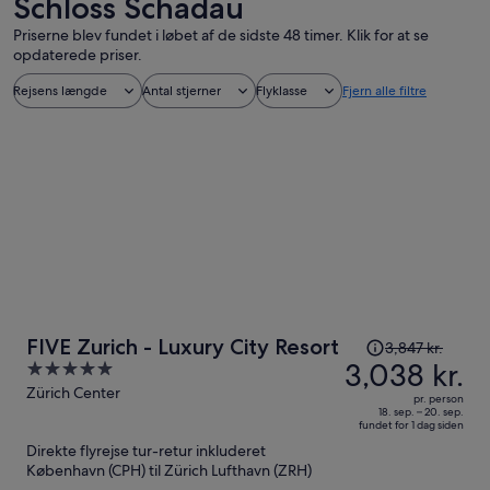
Schloss Schadau
Priserne blev fundet i løbet af de sidste 48 timer. Klik for at se
opdaterede priser.
Rejsens længde
Antal stjerner
Flyklasse
Fjern alle filtre
Prisen
FIVE Zurich - Luxury City Resort
3,847 kr.
var
3,038 kr.
5
3,847 kr.,
out
Zürich Center
pr. person
prisen
of
18. sep. – 20. sep.
fundet for 1 dag siden
er
5
Direkte flyrejse tur-retur inkluderet
nu
København (CPH) til Zürich Lufthavn (ZRH)
3,038 kr.