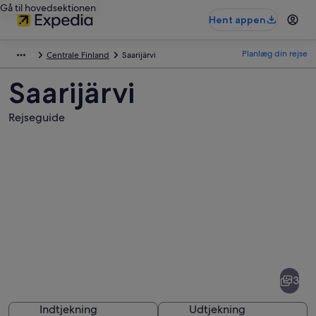
Gå til hovedsektionen
Hent appen
Planlæg din rejse
Centrale Finland
Saarijärvi
Saarijärvi
Rejseguide
Billeder
af
Saarijärvi
3
Indtjekning
Udtjekning