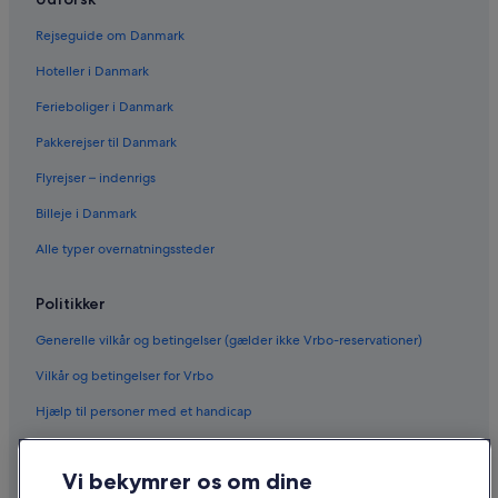
Rejseguide om Danmark
Hoteller i Danmark
Ferieboliger i Danmark
Pakkerejser til Danmark
Flyrejser – indenrigs
Billeje i Danmark
Alle typer overnatningssteder
Politikker
Generelle vilkår og betingelser (gælder ikke Vrbo-reservationer)
Vilkår og betingelser for Vrbo
Hjælp til personer med et handicap
Fortrolighed
Vi bekymrer os om dine
Cookies