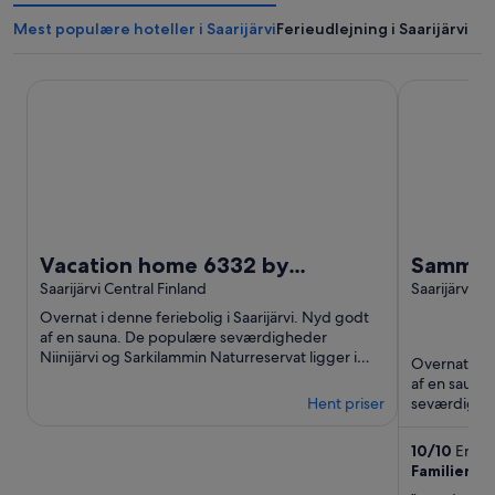
Mest populære hoteller i Saarijärvi
Ferieudlejning i Saarijärvi
Vacation home 6332 by Interhome
Sammalleht
Vacation home 6332 by
Sammall
Interhome
Saarijärvi Central Finland
Saarijärvi Ce
Overnat i denne feriebolig i Saarijärvi. Nyd godt
af en sauna. De populære seværdigheder
Niinijärvi og Sarkilammin Naturreservat ligger i
Overnat i de
nærheden.
af en sauna
Hent priser
seværdighe
ligger i ...
10
/
10
Enest
Familienur