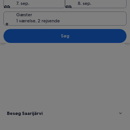
7. sep.
8. sep.
Gæster
1 værelse, 2 rejsende
Solnedgang over en rolig sø med skov
Søg
Se kort
Besøg Saarijärvi