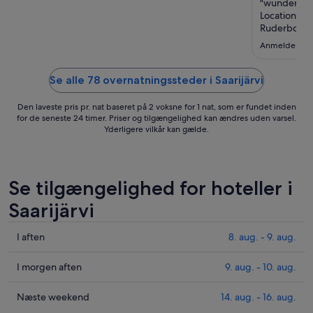
"wunderschö
Location fü
Ruderboot f
Anmeldelse fr
Se alle 78 overnatningssteder i Saarijärvi
Den laveste pris pr. nat baseret på 2 voksne for 1 nat, som er fundet inden
for de seneste 24 timer. Priser og tilgængelighed kan ændres uden varsel.
Yderligere vilkår kan gælde.
Se tilgængelighed for hoteller i
Saarijärvi
Tjek
I aften
8. aug. - 9. aug.
priser
i
Tjek
I morgen aften
9. aug. - 10. aug.
Saarijärvi
priser
for
i
Tjek
Næste weekend
14. aug. - 16. aug.
i
Saarijärvi
priser