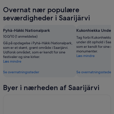
aften,
for
i
Overnat nær populære
8.
i
Saarijärvi
aug.
morgen
for
seværdigheder i Saarijärvi
-
aften,
næste
9.
9.
weekend,
Pyhä-Häkki Nationalpark
Kukonhiekka Under
aug.
aug.
14.
10.0/10 (1 anmeldelse)
-
aug.
Tag forbi Kukonhiekka
10.
-
under dit ophold i Saari
Gå på opdagelse i Pyhä-Häkki Nationalpark,
som er kendt for sine m
aug.
16.
som er et skønt, grønt område i Saarijärvi.
monumenter.
Udforsk området, som er kendt for sine
aug.
Læs mindre
festivaler og sine kirker.
Læs mindre
Se overnatningssteder
Se overnatningssteder
Byer i nærheden af Saarijärvi