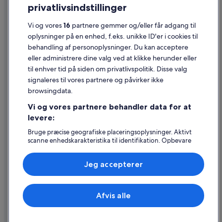
privatlivsindstillinger
Generelle vilkår for brug
Vi og vores
16
partnere gemmer og/eller får adgang til
Juridiske oplysninger/Kontakt os
oplysninger på en enhed, f.eks. unikke ID'er i cookies til
Retningslinjer for indhold og indberetning af indhold
behandling af personoplysninger. Du kan acceptere
eller administrere dine valg ved at klikke herunder eller
Hjælp
til enhver tid på siden om privatlivspolitik. Disse valg
signaleres til vores partnere og påvirker ikke
Kontakt os
browsingdata.
Ændr eller afbestil din reservation
Vi og vores partnere behandler data for at
Forløb og behandlingstider for refusion
levere:
Book en flyrejse med et tilgodehavende fra et flyselskab
Bruge præcise geografiske placeringsoplysninger. Aktivt
scanne enhedskarakteristika til identifikation. Opbevare
Internationale rejsedokumenter
og/eller tilgå oplysninger på en enhed. Tilpasset
annoncering og indhold, annoncerings- og
Jeg accepterer
indholdsmåling, målgruppeundersøgelser og udvikling af
tjenester.
Liste over partnere (leverandører)
Expedia, Inc. er ikke ansvarlig for indhold fra eksterne hjemmesider.
Afvis alle
© 2026 Expedia, Inc. – en del af Expedia Group. Alle rettigheder
forbeholdes. Expedia og Expedias logo er varemærker eller registrerede
varemærker tilhørende Expedia, Inc.