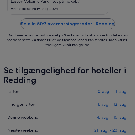
Lassen Volcanic Park. Tæt på indkøb."
Anmeldelse fra 19. aug. 2024
Se alle 509 overnatningssteder i Redding
Den laveste pris pr. nat baseret på 2 voksne for 1 nat, som er fundet inden
for de seneste 24 timer. Priser og tilgængelighed kan ændres uden varsel.
Yderligere vilkår kan gælde.
Se tilgængelighed for hoteller i
Redding
Tjek
I aften
10. aug. - 11. aug.
priser
i
Tjek
I morgen aften
11. aug. - 12. aug.
Redding
priser
for
i
Tjek
Denne weekend
14. aug. - 16. aug.
i
Redding
priser
aften,
for
i
Tjek
Næste weekend
21. aug. - 23. aug.