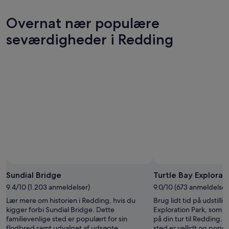
10.
i
Redding
priser
aug.
morgen
for
i
Overnat nær populære
-
aften,
denne
Redding
11.
11.
weekend,
for
seværdigheder i Redding
aug.
aug.
14.
næste
-
aug.
weekend,
12.
-
21.
aug.
16.
aug.
aug.
-
23.
aug.
Sundial Bridge
Turtle Bay Explorat
9.4/10 (1.203 anmeldelser)
9.0/10 (673 anmeldelser
Lær mere om historien i Redding, hvis du
Brug lidt tid på udstilli
kigger forbi Sundial Bridge. Dette
Exploration Park, som e
familievenlige sted er populært for sin
på din tur til Redding. 
flodbred samt udvalget af udsøgte
sted er vellidt og popul