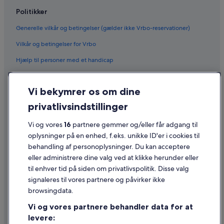
Politikker
Generelle vilkår og betingelser (gælder ikke Vrbo-reservationer)
Vilkår og betingelser for Vrbo
Hjælp til personer med et handicap
Fortrolighed
Vi bekymrer os om dine
Cookies
privatlivsindstillinger
Generelle vilkår for brug
Vi og vores
16
partnere gemmer og/eller får adgang til
Juridiske oplysninger/Kontakt os
oplysninger på en enhed, f.eks. unikke ID'er i cookies til
Retningslinjer for indhold og indberetning af indhold
behandling af personoplysninger. Du kan acceptere
eller administrere dine valg ved at klikke herunder eller
Hjælp
til enhver tid på siden om privatlivspolitik. Disse valg
signaleres til vores partnere og påvirker ikke
Kontakt os
browsingdata.
Ændr eller afbestil din reservation
Vi og vores partnere behandler data for at
Forløb og behandlingstider for refusion
levere: