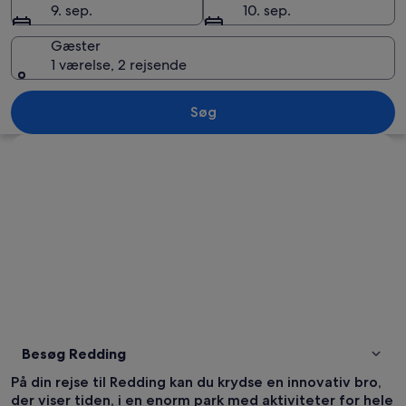
9. sep.
10. sep.
Gæster
1 værelse, 2 rejsende
Skotforretning på Main Street, en hvid 
Søg
Se kort
Besøg Redding
På din rejse til Redding kan du krydse en innovativ bro,
der viser tiden, i en enorm park med aktiviteter for hele