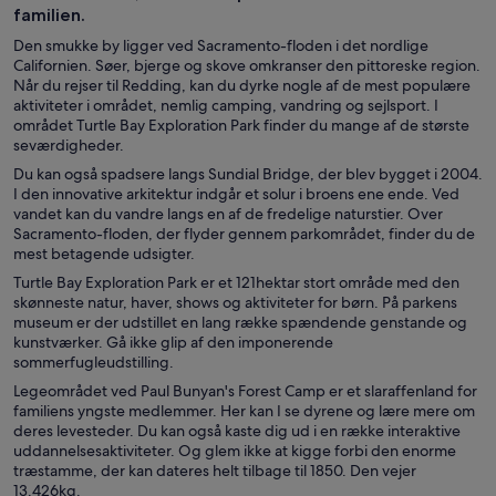
familien.
Den smukke by ligger ved Sacramento-floden i det nordlige
Californien. Søer, bjerge og skove omkranser den pittoreske region.
Når du rejser til Redding, kan du dyrke nogle af de mest populære
aktiviteter i området, nemlig camping, vandring og sejlsport. I
området Turtle Bay Exploration Park finder du mange af de største
seværdigheder.
Du kan også spadsere langs Sundial Bridge, der blev bygget i 2004.
I den innovative arkitektur indgår et solur i broens ene ende. Ved
vandet kan du vandre langs en af de fredelige naturstier. Over
Sacramento-floden, der flyder gennem parkområdet, finder du de
mest betagende udsigter.
Turtle Bay Exploration Park er et 121hektar stort område med den
skønneste natur, haver, shows og aktiviteter for børn. På parkens
museum er der udstillet en lang række spændende genstande og
kunstværker. Gå ikke glip af den imponerende
sommerfugleudstilling.
Legeområdet ved Paul Bunyan's Forest Camp er et slaraffenland for
familiens yngste medlemmer. Her kan I se dyrene og lære mere om
deres levesteder. Du kan også kaste dig ud i en række interaktive
uddannelsesaktiviteter. Og glem ikke at kigge forbi den enorme
træstamme, der kan dateres helt tilbage til 1850. Den vejer
13.426kg.