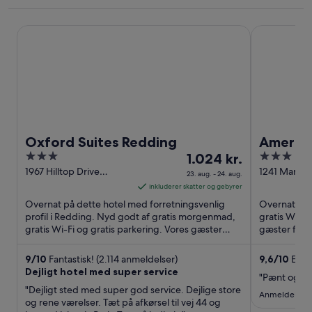
Oxford Suites Redding
Americana 
Oxford Suites Redding
Americ
3
Prisen
3
1.024 kr.
out
er
out
1967 Hilltop Drive
1241 Market
23. aug. - 24. aug.
Redding CA
CA
of
1.024 kr.
of
inkluderer skatter og gebyrer
5
pr.
5
Overnat på dette hotel med forretningsvenlig
Overnat på 
nat
profil i Redding. Nyd godt af gratis morgenmad,
gratis Wi-Fi
gratis Wi-Fi og gratis parkering. Vores gæster
fra
gæster fre
fremhæver især morgenmaden ...
personale og
23.
aug.
9
/
10
Fantastisk! (2.114 anmeldelser)
9,6
/
10
Enes
Dejligt hotel med super service
til
"Pænt og ren
24.
"Dejligt sted med super god service. Dejlige store
Anmeldelse fr
og rene værelser. Tæt på afkørsel til vej 44 og
aug.