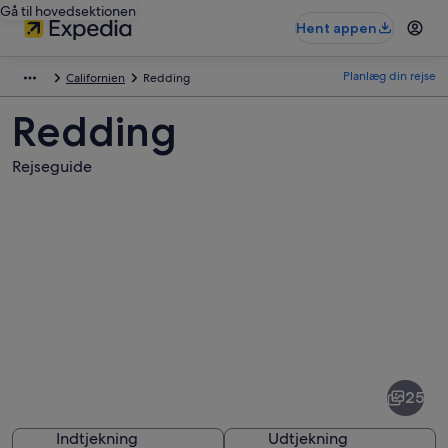
Gå til hovedsektionen
Hent appen
Planlæg din rejse
Californien
Redding
Redding
Rejseguide
Billeder
af
Redding
25
Indtjekning
Udtjekning