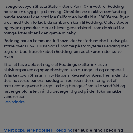
I spøgelsesbyen Shasta State Historic Park 10km vest for Redding
hersker en uhyggelig stemning. Området var et aktivt samfund og
handelscenter i det nordlige Californien indtil sidst i 1880'erne. Byen
blev med tiden forladt, da jernbanen kom til Redding. Oplev steder
og bygningsværker, der er blevet genetableret, som de så ud for
mange årtier siden i den gamle mineby.
Redding har en kommunal lufthavn, der har forbindelse til udvalgte
større byer i USA. Du kan også komme på storbyferie i Redding med
tog eller bus. Busselskabet i Redding-området kører inde i selve
byen.
Efter at have oplevet nogle af Reddings skatte, inklusive
aktivitetsparken og spøgelsesbyen, kan du tage ud og campere i
Whiskeytown Shasta Trinity National Recreation Area. Her finder du
de smukkeste panoramaudsigter ved søen, der er omgivet af
mosklædte grønne bjerge. Lad dig betage af smukke vandfald og
farverige blomster, når du bevæger dig ud på de 113km smukke
vandrestier.
Læs mindre
Mest populære hoteller i Redding
Ferieudlejning i Redding