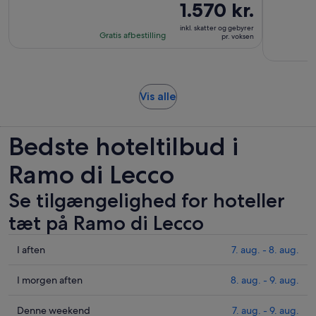
varighed
Prisen
1.570 kr.
er
er
inkl. skatter og gebyrer
6
1.570 kr.
Gratis afbestilling
pr. voksen
timer
pr.
voksen
Åbner
Vis alle
i
en
Bedste hoteltilbud i
ny
fane
Ramo di Lecco
Se tilgængelighed for hoteller
tæt på Ramo di Lecco
Tjek
I aften
7. aug. - 8. aug.
priser
i
Tjek
I morgen aften
8. aug. - 9. aug.
nærheden
priser
af
i
Tjek
Denne weekend
7. aug. - 9. aug.