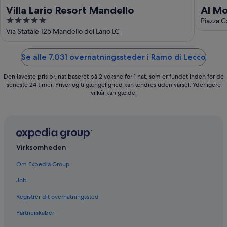
Villa Lario Resort Mandello
Al Mo
5
Piazza C
out
Via Statale 125 Mandello del Lario LC
of
5
Se alle 7.031 overnatningssteder i Ramo di Lecco
Den laveste pris pr. nat baseret på 2 voksne for 1 nat, som er fundet inden for de
seneste 24 timer. Priser og tilgængelighed kan ændres uden varsel. Yderligere
vilkår kan gælde.
Virksomheden
Om Expedia Group
Job
Registrer dit overnatningssted
Partnerskaber