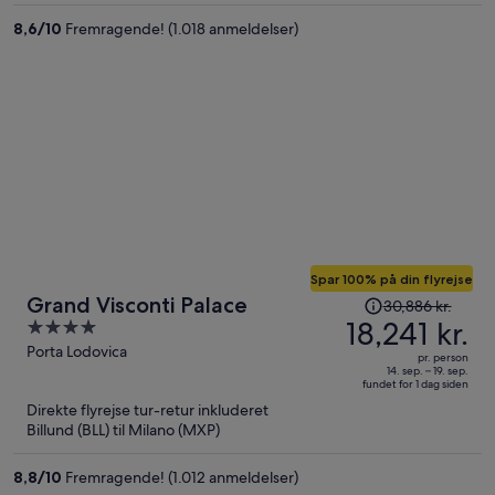
per
8,6
/
10
Fremragende! (1.018 anmeldelser)
person
Spar 100% på din flyrejse
Prisen
Grand Visconti Palace
30,886 kr.
var
18,241 kr.
4
30,886 kr.,
out
Porta Lodovica
pr. person
prisen
of
14. sep. – 19. sep.
fundet for 1 dag siden
er
5
Direkte flyrejse tur-retur inkluderet
nu
Billund (BLL) til Milano (MXP)
18,241 kr.
per
8,8
/
10
Fremragende! (1.012 anmeldelser)
person