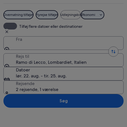
Overnatning tilføjet
Flyrejse tilføjet
Udlejningsbil
Økonomi
En sø med bjerge i baggrunden, en gu
Tilføj flere datoer eller destinationer
Fra
Rejs til
Ramo di Lecco, Lombardiet, Italien
Datoer
lør. 22. aug. - tir. 25. aug.
Rejsende
2 rejsende, 1 værelse
Søg
Se kort