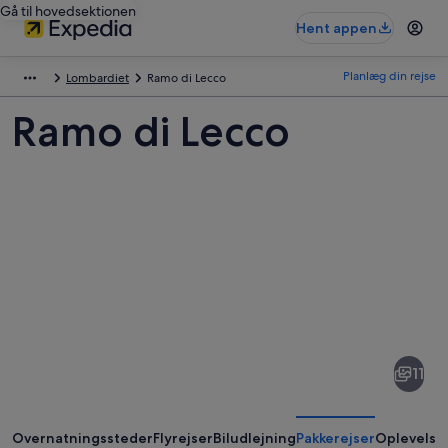
Gå til hovedsektionen
Hent appen
Planlæg din rejse
Lombardiet
Ramo di Lecco
Ramo di Lecco
Billeder
af
Ramo
11
di
Lecco
Overnatningssteder
Flyrejser
Biludlejning
Pakkerejser
Oplevelse