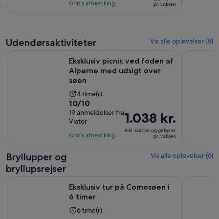
10
timer
1.038 kr.
Gratis afbestilling
pr. voksen
med
pr.
19
voksen
anmeldelser
Udendørsaktiviteter
Vis alle oplevelser (8)
Eksklusiv picnic ved foden af Alperne med udsigt over søen
Bellagio: 
Eksklusiv picnic ved foden af
Alperne med udsigt over
søen
Oplevelsens
4 time(r)
10.0
10/10
varighed
ud
19 anmeldelser fra
er
Prisen
1.038 kr.
Viator
af
4
er
inkl. skatter og gebyrer
10
timer
1.038 kr.
Gratis afbestilling
pr. voksen
med
pr.
19
voksen
Bryllupper og
Vis alle oplevelser (6)
anmeldelser
bryllupsrejser
Åbner i en ny fane
Eksklusiv tur på Comosøen i 6 timer
Comosøen H
Eksklusiv tur på Comosøen i
6 timer
Oplevelsens
6 time(r)