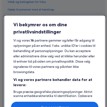
Vilkår og betingelser for Vrbo
Hjælp til personer med et handicap
Fortrolighed
Vi bekymrer os om dine
Cookies
privatlivsindstillinger
Generelle vilkår for brug
Vi og vores
16
partnere gemmer og/eller får adgang til
Juridiske oplysninger/Kontakt os
oplysninger på en enhed, f.eks. unikke ID'er i cookies til
Retningslinjer for indhold og indberetning af indhold
behandling af personoplysninger. Du kan acceptere
eller administrere dine valg ved at klikke herunder eller
Hjælp
til enhver tid på siden om privatlivspolitik. Disse valg
signaleres til vores partnere og påvirker ikke
Kontakt os
browsingdata.
Ændr eller afbestil din reservation
Vi og vores partnere behandler data for at
Forløb og behandlingstider for refusion
levere:
Book en flyrejse med et tilgodehavende fra et flyselskab
Bruge præcise geografiske placeringsoplysninger. Aktivt
scanne enhedskarakteristika til identifikation. Opbevare
Internationale rejsedokumenter
og/eller tilgå oplysninger på en enhed. Tilpasset
annoncering og indhold, annoncerings- og