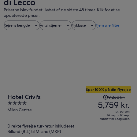
di Lecco
Priserne blev fundet i løbet af de sidste 48 timer. Klik for at se
opdaterede priser.
Rejsens længde
Antal stjerner
Flyklasse
Fjern alle filtre
Spar 100% på din flyrejse
Prisen
Hotel Crivi's
9,260 kr.
var
5,759 kr.
4
9,260 kr.,
out
Milan Centre
pr. person
prisen
of
14. sep. – 19. sep.
fundet for 1 dag siden
er
5
Direkte flyrejse tur-retur inkluderet
nu
Billund (BLL) til Milano (MXP)
5,759 kr.