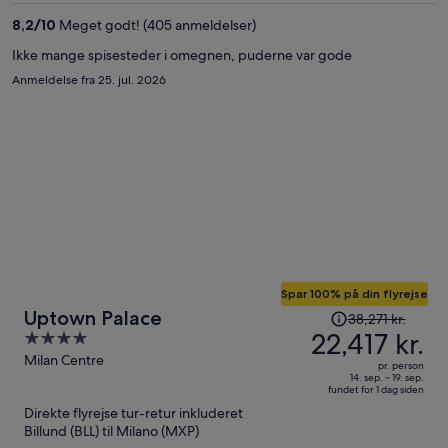
per
8,2
/
10
Meget godt! (405 anmeldelser)
person
Ikke mange spisesteder i omegnen, puderne var gode
Anmeldelse fra 25. jul. 2026
Spar 100% på din flyrejse
Prisen
Uptown Palace
38,271 kr.
var
22,417 kr.
4
38,271 kr.,
out
Milan Centre
pr. person
prisen
of
14. sep. – 19. sep.
fundet for 1 dag siden
er
5
Direkte flyrejse tur-retur inkluderet
nu
Billund (BLL) til Milano (MXP)
22,417 kr.