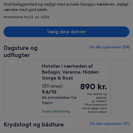
God beliggenhed og dejligt med private Garage i kælderen. dejligt
værelse med god plads.
Anmeldelse fra 23. jul. 2026
Vælg dine datoer
Dagsture og
Vis alle oplevelser (84)
udflugter
Hoteller i nærheden af Bellagio, Varenna, Hidden Gorge & 
Indgang ti
Hoteller i nærheden af
Bellagio, Varenna, Hidden
Gorge & Boat
Prisen
890 kr.
Oplevelsens
11 time(r)
er
9.6
9,6/10
varighed
inkl. skatter og
890 kr.
ud
66 anmeldelser fra
er
gebyrer
pr. voksen*
Viator
pr.
af
11
*Få en lavere pris
voksen*
ved at vælge mere
10
timer
Gratis afbestilling
end to voksne
med
66
Krydstogt og bådture
Vis alle oplevelser (31)
anmeldelser
Åbn
Privat krydstogt på Comosøen med luksuriøs trætaxibåd
1H - 4H p