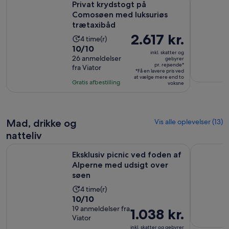
Privat krydstogt på
Comosøen med luksuriøs
trætaxibåd
Prisen
2.617 kr.
Oplevelsens
4 time(r)
er
10.0
10/10
varighed
inkl. skatter og
2.617 kr.
ud
26 anmeldelser
er
gebyrer
pr. rejsende*
fra Viator
pr.
af
4
*Få en lavere pris ved
rejsende*
at vælge mere end to
10
timer
Gratis afbestilling
voksne
med
26
anmeldelser
Mad, drikke og
Vis alle oplevelser (13)
natteliv
Eksklusiv picnic ved foden af Alperne med udsigt over søen
Bellagio v
Eksklusiv picnic ved foden af
Alperne med udsigt over
søen
Oplevelsens
4 time(r)
10.0
10/10
varighed
ud
19 anmeldelser fra
er
Prisen
1.038 kr.
Viator
af
4
er
inkl. skatter og gebyrer