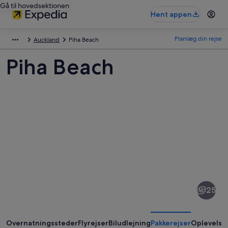
Gå til hovedsektionen
Hent appen
Planlæg din rejse
Auckland
Piha Beach
Piha Beach
Billeder
af
Piha
25
Beach
Overnatningssteder
Flyrejser
Biludlejning
Pakkerejser
Oplevelse