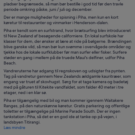
pladser begrænsede, så man bør bestille i god tid før den travle
periode omkring påske, juni / juli og december.
Der er mange muligheder for spisning i Piha, men kun en kort
køretur til restauranter og vinmarker i Henderson-dalen.
Piha er kendt som en surfstrand, hvor brætsurfing blev introduceret
til New Zealand af besøgende californiere. En lokal surfskole har
klasser for dem, der ønsker at lære at ride på bølgerne. Brændingen
blive ganske vild, så man bør kun svømme i overvågede områder og
tjekke hos de lokale surfklubber før man surfer eller fisker. Surfere
støder en gang i mellem på de truede Maui's delfiner, udfor Piha
Beach.
Vandreruterne har adgang til regnskoven og udsigter fra pynten.
Tag på vandretur gennem New Zealands ældgamle kauritræer, som
engang var truet af skovhugst. Sørg for at tage kamera og badetøj
med på gåturen til Kitekite vandfaldet, som falder 40 meter i tre
etager, ned i en klar sø.
Piha er tilgængelig med bil og man kommer igennem Waitakere
Ranges, på den naturskønne køretur. Gratis parkering og offentlige
toiletter er tilgængelige på Marine Parade South. Der er ingen
tankstation i Piha, så det er en god ide at tanke op på vejen, i
landsbyen Titirangi.
Læs mindre