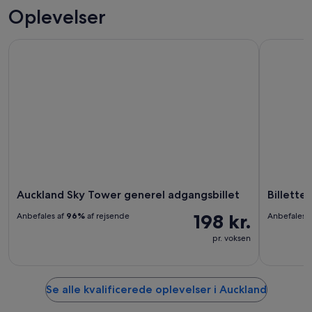
Oplevelser
Auckland Sky Tower generel adgangsbillet
Billetter t
Auckland Sky Tower generel adgangsbillet
Billetter
198 kr.
Anbefales af
96%
af rejsende
Anbefales 
pr. voksen
Se alle kvalificerede oplevelser i Auckland