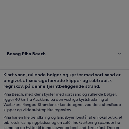
Besøg Piha Beach
Klart vand, rullende bølger og kyster med sort sand er
omgivet af smaragdfarvede klipper og subtropisk
regnskov, på denne fjerntbeliggende strand.
Piha Beach, med dens kyster med sort sand og rullende bølger,
ligger 40 km fra Auckland på den vestlige kyststrækning af
Waitakere Ranges. Stranden er kendetegnet ved dens storslåede
klipper og vilde subtropiske regnskov.
Piha har en lille befolkning og landsbyen består af en lokal butik, et
bibliotek, campingpladser og en café. Indkvartering spænder fra
camping og hytter til bungalower og bed-and-breakfast. Dog er