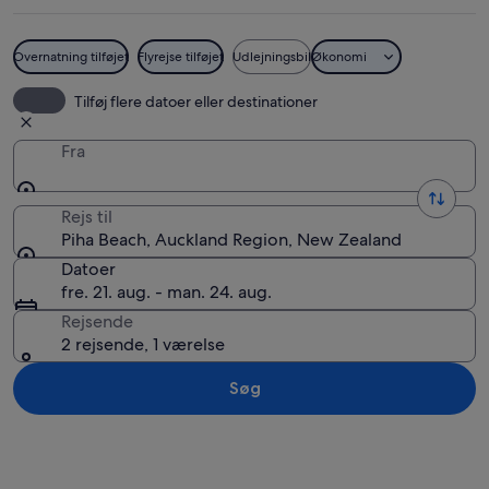
Overnatning tilføjet
Flyrejse tilføjet
Udlejningsbil
Økonomi
Solnedgang over en klippefyldt kystli
Tilføj flere datoer eller destinationer
Fra
Rejs til
Piha Beach, Auckland Region, New Zealand
Datoer
fre. 21. aug. - man. 24. aug.
Rejsende
2 rejsende, 1 værelse
Søg
Se kort