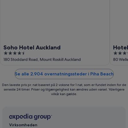
Soho Hotel Auckland
Hotel
4.5
4.5
out
out
180 Stoddard Road, Mount Roskill Auckland
80 Well
of
of
5
5
Se alle 2.904 overnatningssteder i Piha Beach
Den laveste pris pr. nat baseret på 2 voksne for 1 nat, som er fundet inden for de
seneste 24 timer. Priser og tilgængelighed kan ændres uden varsel. Yderligere
vilkår kan gælde.
Virksomheden