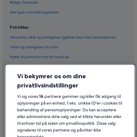
Billeje i Danmark
Alle typer overnatningssteder
Politikker
Generelle vilkår og betingelser (gælder ikke Vrbo-reservationer)
Vilkår og betingelser for Vrbo
Hjælp til personer med et handicap
Fortrolighed
Vi bekymrer os om dine
Cookies
privatlivsindstillinger
Generelle vilkår for brug
Juridiske oplysninger/Kontakt os
Vi og vores
16
partnere gemmer og/eller får adgang til
oplysninger på en enhed, f.eks. unikke ID'er i cookies til
Retningslinjer for indhold og indberetning af indhold
behandling af personoplysninger. Du kan acceptere
eller administrere dine valg ved at klikke herunder eller
Hjælp
til enhver tid på siden om privatlivspolitik. Disse valg
signaleres til vores partnere og påvirker ikke
Kontakt os
browsingdata.