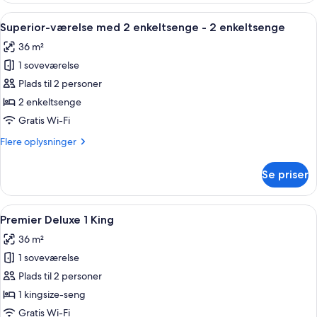
-
Indlæs
Et hotelværelse med to senge, et skrive
5
1
Superior-værelse med 2 enkeltsenge - 2 enkeltsenge
alle
kingsize-
36 m²
seng
billeder
1 soveværelse
af
Superior-
Plads til 2 personer
værelse
2 enkeltsenge
med
Gratis Wi-Fi
2
Flere
Flere oplysninger
enkeltsenge
oplysninger
-
om
Se priser
Superior-
2
værelse
enkeltsenge
med
Indlæs
Et moderne hotelværelse med en stor se
12
2
Premier Deluxe 1 King
alle
enkeltsenge
36 m²
-
billeder
2
1 soveværelse
af
enkeltsenge
Premier
Plads til 2 personer
Deluxe
1 kingsize-seng
1
Gratis Wi-Fi