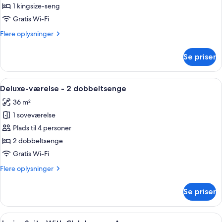
Deluxe-
1 kingsize-seng
værelse
Gratis Wi-Fi
-
Flere
Flere oplysninger
1
oplysninger
kingsize-
om
Se priser
Deluxe-
seng
værelse
-
Indlæs
Et hotelværelse med en stor seng, et skr
10
1
Deluxe-værelse - 2 dobbeltsenge
alle
kingsize-
36 m²
seng
billeder
1 soveværelse
af
Deluxe-
Plads til 4 personer
værelse
2 dobbeltsenge
-
Gratis Wi-Fi
2
Flere
Flere oplysninger
dobbeltsenge
oplysninger
om
Se priser
Deluxe-
værelse
-
Indlæs
Premium-sengetøj, Select Comfort-se
6
2