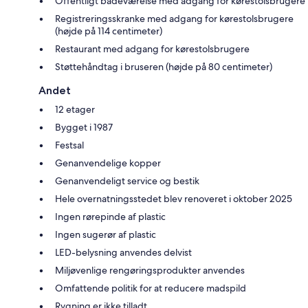
Offentligt badeværelse med adgang for kørestolsbrugere
Registreringsskranke med adgang for kørestolsbrugere
(højde på 114 centimeter)
Restaurant med adgang for kørestolsbrugere
Støttehåndtag i bruseren (højde på 80 centimeter)
Andet
12 etager
Bygget i 1987
Festsal
Genanvendelige kopper
Genanvendeligt service og bestik
Hele overnatningsstedet blev renoveret i oktober 2025
Ingen rørepinde af plastic
Ingen sugerør af plastic
LED-belysning anvendes delvist
Miljøvenlige rengøringsprodukter anvendes
Omfattende politik for at reducere madspild
Rygning er ikke tilladt