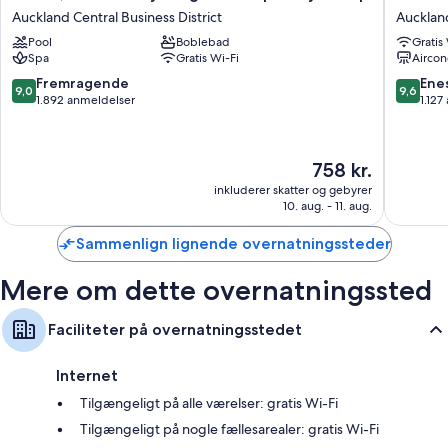
Auckland
Grand
Auckland Central Business District
Auckland
by
Chancell
Pool
Boblebad
Gratis
Langham
Aucklan
Spa
Gratis Wi-Fi
Aircon
Hospitality
Aucklan
Group
Central
9.0
9.6
Fremragende
Ene
9,0
9,6
Auckland
Busines
ud
ud
1.892 anmeldelser
1.127
Central
District
af
af
Business
10,
10,
District
Fremragende,
Eneståe
Prisen
758 kr.
1.892
1.127
er
anmeldelser
anmelde
inkluderer skatter og gebyrer
758 kr.
10. aug. - 11. aug.
Sammenlign lignende overnatningssteder
Mere om dette overnatningssted
Faciliteter på overnatningsstedet
Internet
Tilgængeligt på alle værelser: gratis Wi-Fi
Tilgængeligt på nogle fællesarealer: gratis Wi-Fi