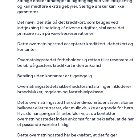
Særlige ønsker afhænger af tilgængelighed ved indtjekning
og kan medføre ekstra gebyrer. Særlige ønsker kan ikke
garanteres
Det navn, der står på det kreditkort, som bruges ved
indtjekning til betaling af diverse udgifter, skal være det
primære navn på værelsesreservationen
Dette overnatningssted accepterer kreditkort, debetkort og
kontanter
Overnatningsstedet forbeholder sig retten til at reservere et
beløb på gæstens kreditkort inden ankomst.
Betaling uden kontanter er tilgængelig
Overnatningsstedets sikkerhedsforanstaltninger inkluderer
brandslukker, røgalarm og førstehjælpskasse
Dette overnatningssted har udendørsområder såsom altaner,
balkoner eller terrasser, der muligvis ikke er egnede for børn.
Hvis du har spørgsmål, anbefaler vi, at du kontakter
overnatningsstedet inden ankomst for at bekræfte, at de har
et passende værelse til dig
Dette overnatningssted har bekræftet, at det følger