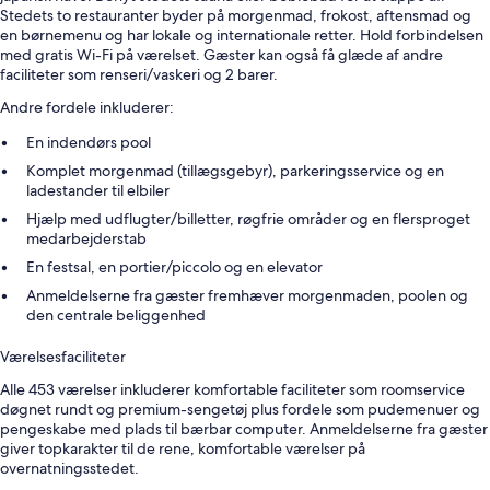
Stedets to restauranter byder på morgenmad, frokost, aftensmad og
en børnemenu og har lokale og internationale retter. Hold forbindelsen
med gratis Wi-Fi på værelset. Gæster kan også få glæde af andre
faciliteter som renseri/vaskeri og 2 barer.
Andre fordele inkluderer:
En indendørs pool
Komplet morgenmad (tillægsgebyr), parkeringsservice og en
ladestander til elbiler
Hjælp med udflugter/billetter, røgfrie områder og en flersproget
medarbejderstab
En festsal, en portier/piccolo og en elevator
Anmeldelserne fra gæster fremhæver morgenmaden, poolen og
den centrale beliggenhed
Værelsesfaciliteter
Alle 453 værelser inkluderer komfortable faciliteter som roomservice
døgnet rundt og premium-sengetøj plus fordele som pudemenuer og
pengeskabe med plads til bærbar computer. Anmeldelserne fra gæster
giver topkarakter til de rene, komfortable værelser på
overnatningsstedet.