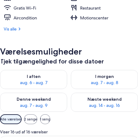
Gratis Wi-Fi
Restaurant
Aircondition
Motionscenter
Vis alle
Værelsesmuligheder
Tjek tilgængelighed for disse datoer
Tjek tilgængelighed for i aften aug. 6 - aug. 7
Tjek tilgængelighed for i morg
I aften
I morgen
aug. 6 - aug. 7
aug. 7 - aug. 8
Tjek tilgængelighed for denne weekend aug. 7 - aug. 9
Tjek tilgængelighed for næste
Denne weekend
Næste weekend
aug. 7 - aug. 9
aug. 14 - aug. 16
Tilgængelige
Alle værelser
2 senge
1 seng
filtre
for
Viser 16 ud af 16 værelser
værelser