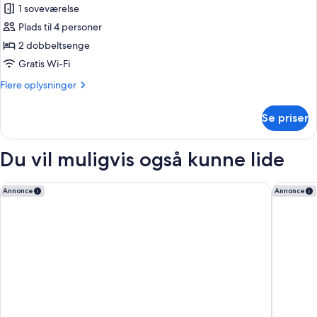
1 soveværelse
af
Superior-
Plads til 4 personer
værelse
2 dobbeltsenge
Gratis Wi-Fi
Flere
Flere oplysninger
oplysninger
om
Se priser
Superior-
værelse
Du vil muligvis også kunne lide
Radisson RED Auckland
QT Auck
Annonce
Annonce