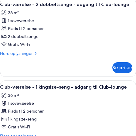
Indlæs
Et moderne hotelværelse med to senge
18
Club-værelse - 2 dobbeltsenge - adgang til Club-lounge
alle
36 m²
billeder
1 soveværelse
af
Club-
Plads til 2 personer
værelse
2 dobbeltsenge
-
Gratis Wi-Fi
2
Flere
Flere oplysninger
dobbeltsenge
oplysninger
-
om
Se priser
Club-
adgang
værelse
til
-
Indlæs
Et moderne hotelværelse med en stor s
Club-
19
2
Club-værelse - 1 kingsize-seng - adgang til Club-lounge
alle
lounge
dobbeltsenge
36 m²
-
billeder
adgang
1 soveværelse
af
til
Club-
Plads til 2 personer
Club-
værelse
lounge
1 kingsize-seng
-
Gratis Wi-Fi
1
Flere