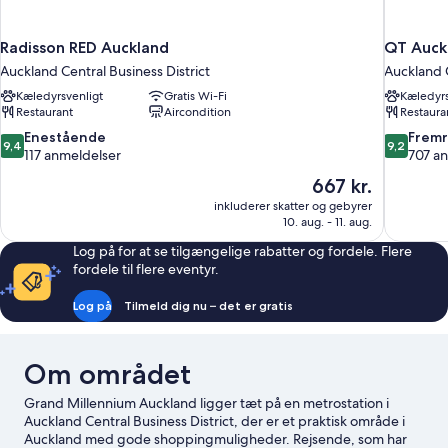
Radisson RED Auckland
QT Auck
Auckland Central Business District
Auckland C
Kæledyrsvenligt
Gratis Wi-Fi
Kæledyrs
Restaurant
Aircondition
Restaura
9.4
9.2
Enestående
Frem
9,4
9,2
ud
ud
117 anmeldelser
707 a
af
af
Prisen
667 kr.
10,
10,
er
inkluderer skatter og gebyrer
Enestående,
Fremrage
667 kr.
10. aug. - 11. aug.
117
707
anmeldelser
anmeldels
Log på for at se tilgængelige rabatter og fordele. Flere
fordele til flere eventyr.
Log på
Tilmeld dig nu – det er gratis
Om området
Grand Millennium Auckland ligger tæt på en metrostation i
Auckland Central Business District, der er et praktisk område i
Auckland med gode shoppingmuligheder. Rejsende, som har