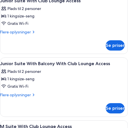
Junior Suite With Club Lounge Access
alle
dobbeltsenge
Plads til 2 personer
billeder
1 kingsize-seng
af
Junior
Gratis Wi-Fi
Suite
Flere
Flere oplysninger
With
oplysninger
om
Club
Se priser
Junior
Lounge
Suite
Access
With
Indlæs
Premium-sengetøj, Select Comfort-se
6
Club
Junior Suite With Balcony With Club Lounge Access
alle
Lounge
Plads til 2 personer
Access
billeder
1 kingsize-seng
af
Junior
Gratis Wi-Fi
Suite
Flere
Flere oplysninger
With
oplysninger
om
Balcony
Se priser
Junior
With
Suite
Club
With
Indlæs
Premium-sengetøj, Select Comfort-se
6
Lounge
Balcony
M Suite With Club Lounge Access