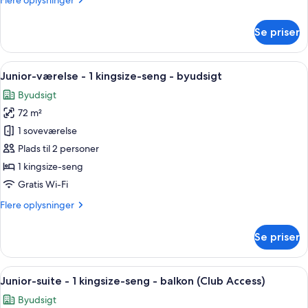
Flere oplysninger
kingsize-
oplysninger
seng
om
Se priser
Club-
-
værelse
adgang
-
Indlæs
Et hotelværelse med en stor seng, en st
til
9
1
Junior-værelse - 1 kingsize-seng - byudsigt
alle
Club-
kingsize-
Byudsigt
seng
billeder
lounge
-
72 m²
af
adgang
Junior-
1 soveværelse
til
værelse
Club-
Plads til 2 personer
lounge
-
1 kingsize-seng
1
Gratis Wi-Fi
kingsize-
Flere
Flere oplysninger
seng
oplysninger
-
om
Se priser
byudsigt
Junior-
værelse
-
Indlæs
Et moderne hotelværelse med en stor s
19
1
Junior-suite - 1 kingsize-seng - balkon (Club Access)
alle
kingsize-
Byudsigt
seng
billeder