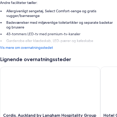
Andre faciliteter tæller:
Allergivenligt sengetøj, Select Comfort-senge og gratis
vugger/barnesenge
Badeværelser med miljøvenlige toiletartikler og separate badekar
og brusere
43-tommers LED-tv med premium-tv-kanaler
Garderobe eller klædeskab, LED-pærer og køleskabe
Vis mere om overnatningsstedet
Lignende overnatningssteder
Cordis, Auckland by Langham Hospitality Group
Hotel Gr
Cordis,
Hotel
Cordis, Auckland by Langham Hospitality Group
Hotel 