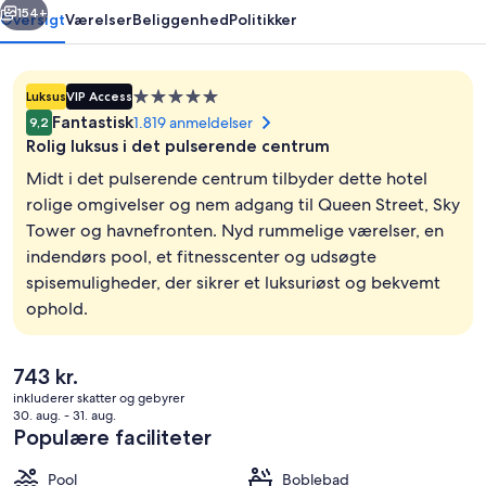
154+
Oversigt
Værelser
Beliggenhed
Politikker
Overnatningssted
Luksus
VIP Access
med
Fantastisk
1.819 anmeldelser
9,2
5.0
Rolig luksus i det pulserende centrum
stjerner
Midt i det pulserende centrum tilbyder dette hotel
rolige omgivelser og nem adgang til Queen Street, Sky
Tower og havnefronten. Nyd rummelige værelser, en
Udendørsområde
indendørs pool, et fitnesscenter og udsøgte
spisemuligheder, der sikrer et luksuriøst og bekvemt
ophold.
Den
743 kr.
nuværende
inkluderer skatter og gebyrer
pris
30. aug. - 31. aug.
er
Populære faciliteter
743 kr.
Pool
Boblebad