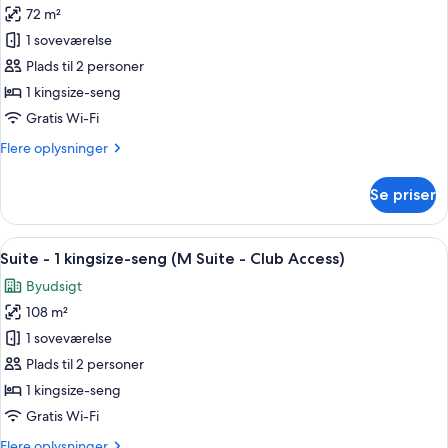
-
72 m²
af
byudsigt
Junior-
1 soveværelse
suite
Plads til 2 personer
-
1 kingsize-seng
1
Gratis Wi-Fi
kingsize-
Flere
Flere oplysninger
seng
oplysninger
-
om
Se priser
balkon
Junior-
suite
(Club
-
Indlæs
Et hotelværelse med en stor seng, et
Access)
19
1
Suite - 1 kingsize-seng (M Suite - Club Access)
alle
kingsize-
Byudsigt
seng
billeder
-
108 m²
af
balkon
Suite
1 soveværelse
(Club
-
Access)
Plads til 2 personer
1
1 kingsize-seng
kingsize-
Gratis Wi-Fi
seng
Flere
Flere oplysninger