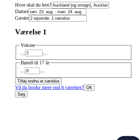
Hvor skal du hen?
Datoer
Gæster
Værelse 1
Voksne
Børn
0 til 17 år
Tilføj endnu et værelse
Vil du booke mere end 8 værelser?
OK
Søg