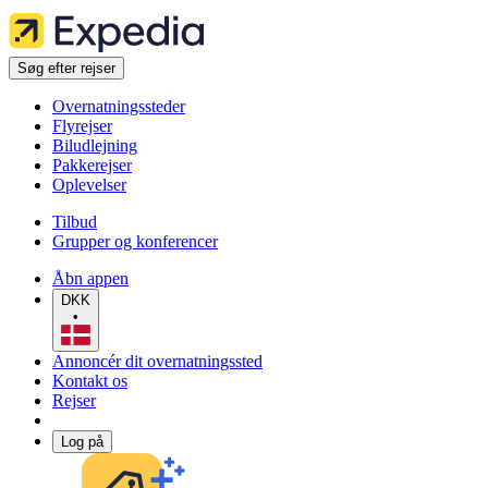
Søg efter rejser
Overnatningssteder
Flyrejser
Biludlejning
Pakkerejser
Oplevelser
Tilbud
Grupper og konferencer
Åbn appen
DKK
•
Annoncér dit overnatningssted
Kontakt os
Rejser
Log på