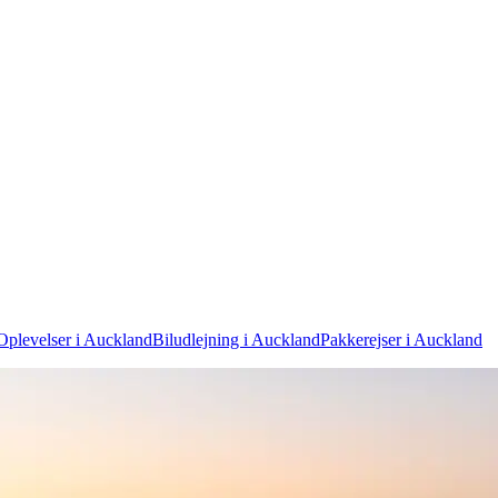
Oplevelser i Auckland
Biludlejning i Auckland
Pakkerejser i Auckland