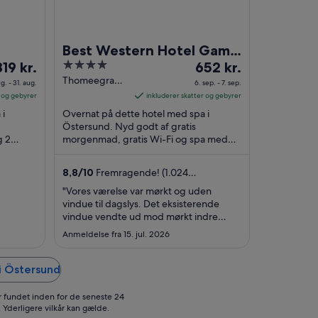
Best Western Hotel Gamla
risen
4
Prisen
819 kr.
Teatern
652 kr.
r
out
er
Thomeegrand
g. - 31. aug.
6. sep. - 7. sep.
20 Östersund
19 kr.
of
652 kr.
r og gebyrer
inkluderer skatter og gebyrer
r.
5
pr.
 i
Overnat på dette hotel med spa i
at
nat
Östersund. Nyd godt af gratis
g 2
ra
morgenmad, gratis Wi-Fi og spa med
fra
fuld service. De populære
0.
6.
me
seværdigheder Mittpunkten Mall og ...
ug.
sep.
8,8
/
10
Fremragende! (1.024
il
til
anmeldelser)
"Vores værelse var mørkt og uden
1.
7.
vindue til dagslys. Det eksisterende
ug.
sep.
vindue vendte ud mod mørkt indre
gangareal. Måske lå værelset i
Anmeldelse fra 15. jul. 2026
kælderniveau? Vi fik det ikke afklaret, da
vi skulle rejse videre tidligt næste
morgen. Værelset levede ikke op til
i Östersund
vores forventninger i forhold til prisen."
er fundet inden for de seneste 24
 Yderligere vilkår kan gælde.