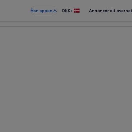
•
Åbn appen
DKK
Annoncér dit overna