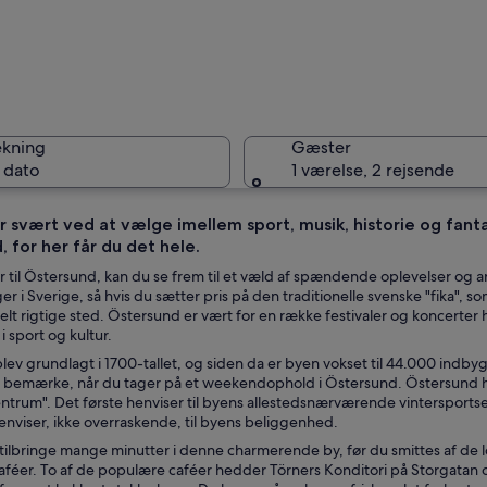
Östersun
ekning
Gæster
 dato
1 værelse, 2 rejsende
r svært ved at vælge imellem sport, musik, historie og fantas
 for her får du det hele.
Et roligt
r til Östersund, kan du se frem til et væld af spændende oplevelser og a
r i Sverige, så hvis du sætter pris på den traditionelle svenske "fika", s
elt rigtige sted. Östersund er vært for en række festivaler og koncerter 
i sport og kultur.
n by med en flod, omgivet af grøn vegetation under en overskyet himmel.
ev grundlagt i 1700-tallet, og siden da er byen vokset til 44.000 indbygg
l bemærke, når du tager på et weekendophold i Östersund. Östersund h
ntrum". Det første henviser til byens allestedsnærværende vintersportse
enviser, ikke overraskende, til byens beliggenhed.
 tilbringe mange minutter i denne charmerende by, før du smittes af de
féer. To af de populære caféer hedder Törners Konditori på Storgatan