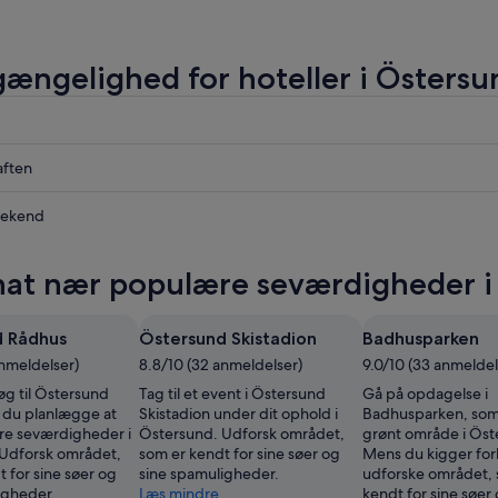
lgængelighed for hoteller i Östersu
aften
nd
ekend
nd
at nær populære seværdigheder i
nd
d Rådhus
Östersund Skistadion
Badhusparken
,
anmeldelser)
8.8/10 (32 anmeldelser)
9.0/10 (33 anmeldel
øg til Östersund
Tag til et event i Östersund
Gå på opdagelse i
 du planlægge at
Skistadion under dit ophold i
Badhusparken, som 
re seværdigheder i
Östersund. Udforsk området,
grønt område i Öst
Udforsk området,
som er kendt for sine søer og
Mens du kigger for
 for sine søer og
sine spamuligheder.
udforske området, 
igheder.
Læs mindre
kendt for sine søer 