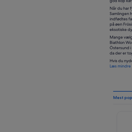
god kop kaff
Når du har 
Samlingen h
indfødtes fa
på øen Frös
eksotiske dy
Mange vælger
Biathlon Wor
Östersund i 
da der er t
Hvis du nyde
Læs mindre
Mest pop
Clario