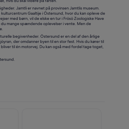
t, hvis du skal videre på farten.
gheder. Jamtli er navnet på provinsen Jamtlis museum.
kulturcentrum Gaaltije i Östersund, hvor du kan opleve de
rejser med børn, vil de elske en tur i Frösö Zoologiske Have
ar du mange spændende oplevelser i vente. Men de
e.
lturelle begivenheder. Östersund er en del af den årlige
ran, der omdanner byen til en stor fest. Hvis du kører til
bliver til én motorvej. Du kan også med fordel tage toget,
stersund.
Best Western Hotel Gamla Teatern