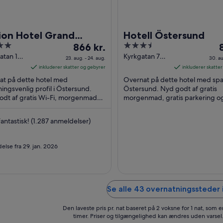
ion Hotel Grand
Hotell Östersund
Prisen
3.5
P
ersund
866 kr.
er
out
e
atan 16
Kyrkgatan 70
23. aug. - 24. aug.
30. au
sund
Östersund
866 kr.
of
8
inkluderer skatter og gebyrer
inkluderer skatte
pr.
5
p
at på dette hotel med
Overnat på dette hotel med spa
nat
n
ningsvenlig profil i Östersund.
Östersund. Nyd godt af gratis
odt af gratis Wi-Fi, morgenmad
fra
morgenmad, gratis parkering o
f
omservice. Vores gæster
udendørs pools. Vores gæster
23.
3
æver især det hjælpsomme ...
fremhæver især det hjælpsom
aug.
a
antastisk! (1.287 anmeldelser)
personale ...
til
t
24.
3
lse fra 29. jan. 2026
aug.
a
Se alle 43 overnatningssteder 
Den laveste pris pr. nat baseret på 2 voksne for 1 nat, som 
timer. Priser og tilgængelighed kan ændres uden varsel.