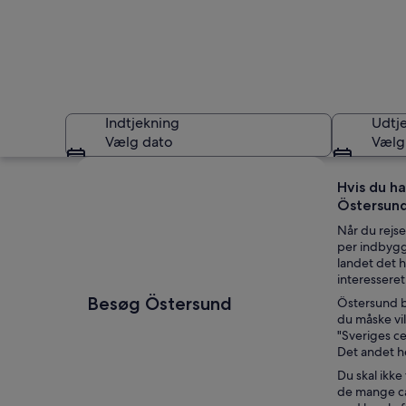
Indtjekning
Udtj
Vælg dato
Vælg
Se kort
Hvis du ha
Östersund,
Når du rejse
per indbygge
landet det h
interesseret 
Et panorama over e
Besøg Östersund
Östersund bl
du måske vi
"Sveriges ce
Det andet h
Du skal ikke
de mange ca