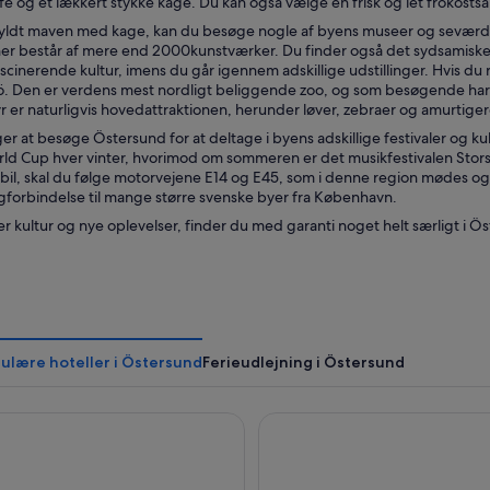
e og et lækkert stykke kage. Du kan også vælge en frisk og let frokostsala
fyldt maven med kage, kan du besøge nogle af byens museer og seværdi
er består af mere end 2000kunstværker. Du finder også det sydsamiske 
scinerende kultur, imens du går igennem adskillige udstillinger. Hvis du 
ö. Den er verdens mest nordligt beliggende zoo, og som besøgende h
r er naturligvis hovedattraktionen, herunder løver, zebraer og amurtiger
 at besøge Östersund for at deltage i byens adskillige festivaler og ku
ld Cup hver vinter, hvorimod om sommeren er det musikfestivalen Storsjöy
bil, skal du følge motorvejene E14 og E45, som i denne region mødes og 
ogforbindelse til mange større svenske byer fra København.
r kultur og nye oplevelser, finder du med garanti noget helt særligt i Ö
ulære hoteller i Östersund
Ferieudlejning i Östersund
n Hotel Grand Östersund
Hotell Östersund