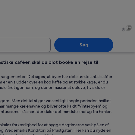
d
En klippefyldt kystlinje med
8
Søg
tiske caféer, skal du blot booke en rejse til
 søspejl afspejler en by med farverige bygninger og en bro.
En stor murstensbygning med
rrangementer. Det siges, at byen har det største antal caféer
om er en sludder over en kop kaffe og et stykke kage, er du
hele året igennem, og der er masser at opleve, hvis du er
ere. Men det tal stiger væsentligt i nogle perioder, hvilket
ar mange kælenavne og bliver ofte kaldt "Vinterbyen" og
ntusiasme, så snart der daler det mindste snefug fra himlen.
 lokales forkærlighed for at hygge dagtimerne væk på en af
 og Wedemarks Konditori på Prästgatan. Her kan du nyde en