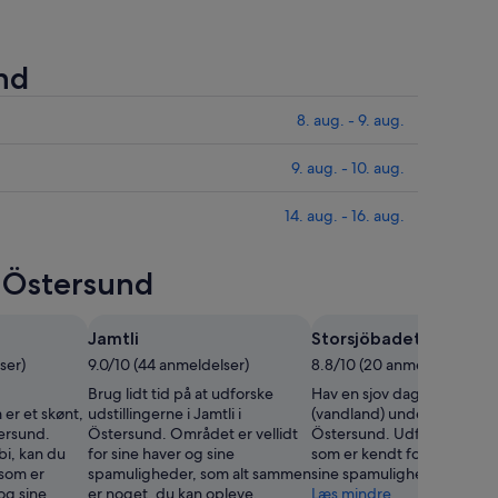
nd
8. aug. - 9. aug.
9. aug. - 10. aug.
14. aug. - 16. aug.
 Östersund
Jamtli
Storsjöbadet
ser)
9.0/10 (44 anmeldelser)
8.8/10 (20 anmeldelser)
Brug lidt tid på at udforske
Hav en sjov dag i Storsjöb
er et skønt,
udstillingerne i Jamtli i
(vandland) under dit ophol
ersund.
Östersund. Området er vellidt
Östersund. Udforsk områd
bi, kan du
for sine haver og sine
som er kendt for sine søer
som er
spamuligheder, som alt sammen
sine spamuligheder.
og sine
er noget, du kan opleve.
Læs mindre