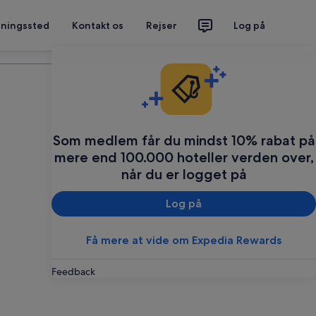
tningssted
Kontakt os
Rejser
Log på
Planlæg din rejse
Som medlem får du mindst 10% rabat på
mere end 100.000 hoteller verden over,
når du er logget på
Log på
Få mere at vide om Expedia Rewards
Feedback