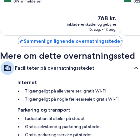
ud
ud
1.019 anmeldelser
1.02
af
af
10,
10,
Prisen
768 kr.
Fantastisk,
Alletider
er
1.019
1.022
inkluderer skatter og gebyrer
768 kr.
anmeldelser
anmelde
16. aug. - 17. aug.
Sammenlign lignende overnatningssteder
Mere om dette overnatningssted
Faciliteter på overnatningsstedet
Internet
Tilgængeligt på alle værelser: gratis Wi-Fi
Tilgængeligt på nogle fællesarealer: gratis Wi-Fi
Parkering og transport
Ladestation til elbiler på stedet
Gratis selvstændig parkering på stedet
Gratis parkeringsservice på stedet