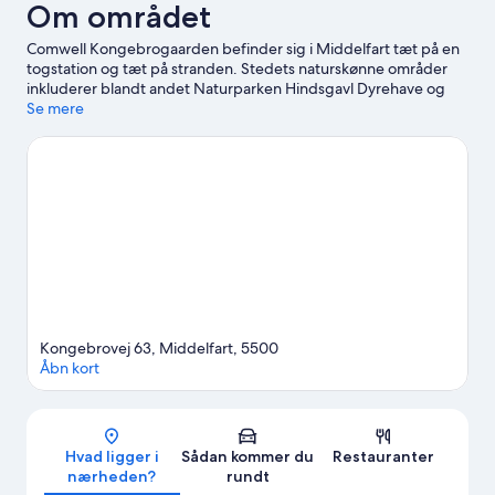
Om området
Comwell Kongebrogaarden befinder sig i Middelfart tæt på en
togstation og tæt på stranden. Stedets naturskønne områder
inkluderer blandt andet Naturparken Hindsgavl Dyrehave og
Gamborg Inddæmning, mens CLAY Keramikmuseum Danmark
Se mere
og Galleri Hindhede udgør nogle af kulturelle seværdigheder.
Kulturøen og Minigolf og Fodboldgolf Middelfart er også et
besøg værd. Oplevelser som kajakroning, sejlads og fiskeri giver
gode muligheder for at komme ud på eller i det omgivende
vand, eller du kan tage på eventyr ved at afprøve
vandre-/cykelruter i nærheden.
Besøg vores rejseguide til
Middelfart
Kongebrovej 63, Middelfart, 5500
Åbn kort
Kort
Hvad ligger i
Sådan kommer du
Restauranter
nærheden?
rundt