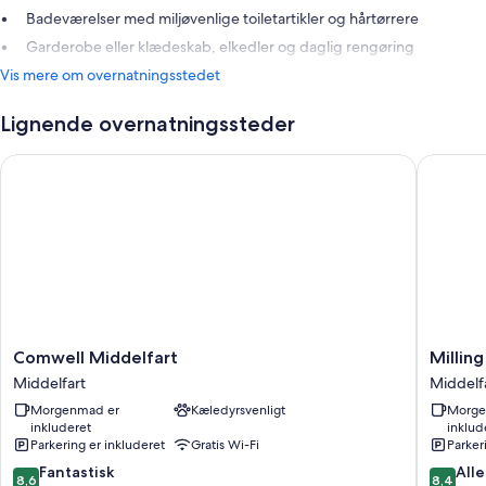
Badeværelser med miljøvenlige toiletartikler og hårtørrere
Garderobe eller klædeskab, elkedler og daglig rengøring
Vis mere om overnatningsstedet
Lignende overnatningssteder
Comwell Middelfart
Milling H
Comwell
Milling
Comwell Middelfart
Milling
Middelfart
Hotel
Middelfart
Middelf
Middelfart
Park
Morgenmad er
Kæledyrsvenligt
Morge
Middelf
inkluderet
inklud
Parkering er inkluderet
Gratis Wi-Fi
Parker
8.6
8.4
Fantastisk
Alle
8,6
8,4