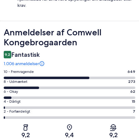
krav.
Anmeldelser
Anmeldelser af Comwell
Kongebrogaarden
Fantastisk
9,2
1.006 anmeldelser
Bedømmelse
10 - Fremragende
649
på
Bedømmelse
8 - Udmærket
273
10
på
−
Bedømmelse
6 - Okay
62
8
Fremragende.
på
−
Bedømmelse
4 - Dårligt
15
649
6
Udmærket.
på
af
−
Bedømmelse
2 - Forfærdeligt
7
273
4
i
Okay.
på
af
−
alt
62
2
i
Dårligt.
1006
af
−
alt
15
9,2
9,4
9,2
anmeldelser
i
Forfærdeligt.