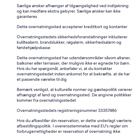
Særlige ønsker afhænger af tilgængelighed ved indtjekning
og kan medføre ekstra gebyrer. Særlige ønsker kan ikke
garanteres
Dette overnatningssted accepterer kreditkort og kontanter
Overnatningsstedets sikkerhedsforanstaltninger inkluderer
kuliltealarm, brandslukker, røgalarm, sikkerhedsalarm og
førstehjælpskasse
Dette overnatningssted har udendørsområder såsom altaner,
balkoner eller terrasser, der muligvis ikke er egnede for børn.
Hvis du har spørgsmål, anbefaler vi, at du kontakter
overnatningsstedet inden ankomst for at bekræfte, at de har
et passende værelse til dig
Bemærk venligst, at kulturelle normer og gæstepolitik varierer
afhængigt af land og overnatningssted. De angivne politikker
kommer fra overnatningsstedet
Overnatningsstedets registreringsnummer 33357486
Hvis du afbestiller din reservation, er dette underlagt værtens
afbestillingspolitik. I overensstemmelse med EU's regler om
forbrugerrettigheder er reservation af overnatning ikke