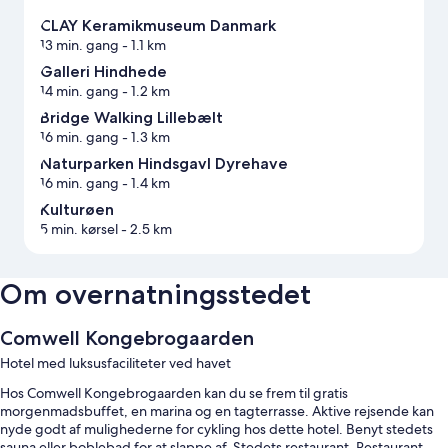
CLAY Keramikmuseum Danmark
13 min. gang
- 1.1 km
Galleri Hindhede
14 min. gang
- 1.2 km
Bridge Walking Lillebælt
16 min. gang
- 1.3 km
Naturparken Hindsgavl Dyrehave
16 min. gang
- 1.4 km
Kulturøen
5 min. kørsel
- 2.5 km
Om overnatningsstedet
Comwell Kongebrogaarden
Hotel med luksusfaciliteter ved havet
Hos Comwell Kongebrogaarden kan du se frem til gratis
morgenmadsbuffet, en marina og en tagterrasse. Aktive rejsende kan
nyde godt af mulighederne for cykling hos dette hotel. Benyt stedets
sauna eller boblebad for at slappe af. Stedets restaurant, Restaurant