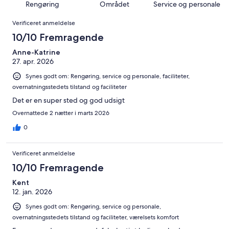
1006
af
Rengøring
Området
Service og personale
alt
7
anmeldelser
i
Anmeldelser
1006
af
Verificeret anmeldelse
alt
anmeldelser
i
1006
10/10 Fremragende
alt
anmeldelser
1006
Anne-Katrine
27. apr. 2026
anmeldelser
Synes godt om: Rengøring, service og personale, faciliteter,
overnatningsstedets tilstand og faciliteter
Det er en super sted og god udsigt
Overnattede 2 nætter i marts 2026
0
Verificeret anmeldelse
10/10 Fremragende
Kent
12. jan. 2026
Synes godt om: Rengøring, service og personale,
overnatningsstedets tilstand og faciliteter, værelsets komfort