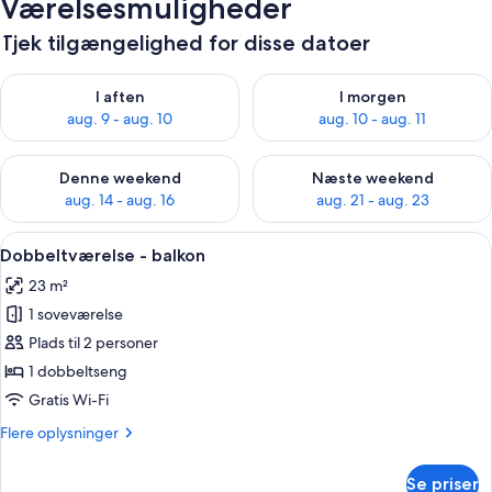
Værelsesmuligheder
Tjek tilgængelighed for disse datoer
Tjek tilgængelighed for i aften aug. 9 - aug. 10
Tjek tilgængelighed for i morg
I aften
I morgen
aug. 9 - aug. 10
aug. 10 - aug. 11
Tjek tilgængelighed for denne weekend aug. 14 - aug. 16
Tjek tilgængelighed for næste
Denne weekend
Næste weekend
aug. 14 - aug. 16
aug. 21 - aug. 23
Indlæs
Et hotelværelse med en seng, et skrive
5
Dobbeltværelse - balkon
alle
23 m²
billeder
1 soveværelse
af
Dobbeltværelse
Plads til 2 personer
-
1 dobbeltseng
balkon
Gratis Wi-Fi
Flere
Flere oplysninger
oplysninger
om
Se priser
Dobbeltværelse