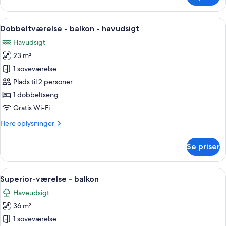
-
balkon
Indlæs
Et hotelværelse med en seng, et skrive
8
Dobbeltværelse - balkon - havudsigt
alle
Havudsigt
billeder
23 m²
af
Dobbeltværelse
1 soveværelse
-
Plads til 2 personer
balkon
1 dobbeltseng
-
Gratis Wi-Fi
havudsigt
Flere
Flere oplysninger
oplysninger
om
Se priser
Dobbeltværelse
-
balkon
Indlæs
Et soveværelse med seng, garderobesk
6
-
Superior-værelse - balkon
alle
havudsigt
Haveudsigt
billeder
36 m²
af
Superior-
1 soveværelse