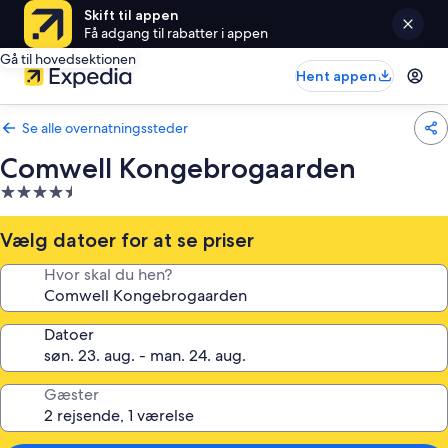
Skift til appen
Få adgang til rabatter i appen
Gå til hovedsektionen
Hent appen
Se alle overnatningssteder
Comwell Kongebrogaarden
4.5-
stjernet
overnatningssted
Vælg datoer for at se priser
Hvor skal du hen?
Datoer
Gæster