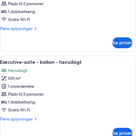
værelse
Plads til 3 personer
-
1 dobbeltseng
balkon
Gratis Wi-Fi
Flere
Flere oplysninger
oplysninger
om
Se priser
Superior-
værelse
-
Indlæs
En moderne stue med pejs, et spiseom
7
balkon
Executive-suite - balkon - havudsigt
alle
Havudsigt
billeder
109 m²
af
Executive-
1 soveværelse
suite
Plads til 3 personer
-
1 dobbeltseng
balkon
Gratis Wi-Fi
-
Flere
Flere oplysninger
havudsigt
oplysninger
om
Se priser
Executive-