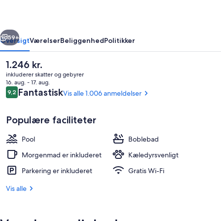
rige
Næste
59+
Oversigt
Værelser
Beliggenhed
Politikker
Den
1.246 kr.
nuværende
inkluderer skatter og gebyrer
pris
16. aug. - 17. aug.
er
Anmeldelser
Fantastisk
9,2
Vis alle 1.006 anmeldelser
9,2 ud af 10.
1.246 kr.
Populære faciliteter
Pool
Boblebad
Udendørsområde
Morgenmad er inkluderet
Kæledyrsvenligt
Parkering er inkluderet
Gratis Wi-Fi
Vis alle