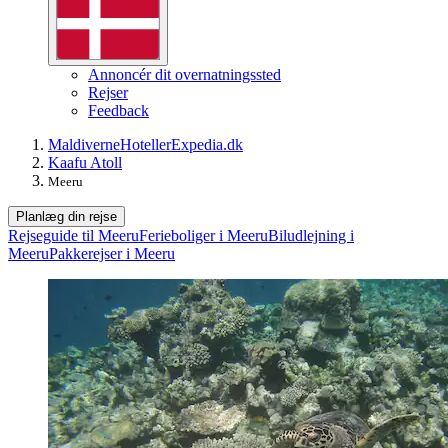
Annoncér dit overnatningssted
Rejser
Feedback
Maldiverne
Hoteller
Expedia.dk
Kaafu Atoll
Meeru
Planlæg din rejse
Rejseguide til Meeru
Ferieboliger i Meeru
Biludlejning i
Meeru
Pakkerejser i Meeru