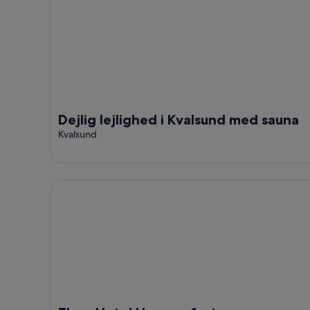
14.
aug.
9.
aug.
aug.
-
16.
aug.
Dejlig lejlighed i Kvalsund med sauna
Kvalsund
Thon Hotel Hammerfest