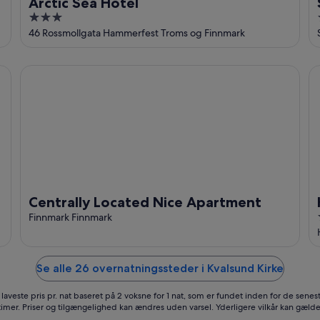
Arctic Sea Hotel
3
out
46 Rossmollgata Hammerfest Troms og Finnmark
of
5
Centrally Located Nice Apartment
Ho
Centrally Located Nice Apartment
Finnmark Finnmark
Se alle 26 overnatningssteder i Kvalsund Kirke
laveste pris pr. nat baseret på 2 voksne for 1 nat, som er fundet inden for de senes
timer. Priser og tilgængelighed kan ændres uden varsel. Yderligere vilkår kan gælde