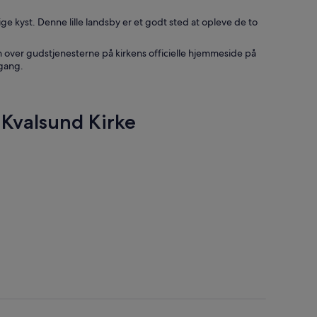
ige kyst. Denne lille landsby er et godt sted at opleve de to
n over gudstjenesterne på kirkens officielle hjemmeside på
dgang.
Kvalsund Kirke