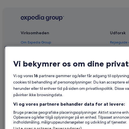
Virksomheden
Udforsk
Om Expedia Group
Rejseguide
Job
Hoteller i 
Registrer dit overnatningssted
Feriebolige
Vi bekymrer os om dine privatl
Partnerskaber
Pakkerejser
Vi og vores
16
partnere gemmer og/eller får adgang til oplysninge
Nyhedsrum
Flyrejser – 
cookies til behandling af personoplysninger. Du kan acceptere ell
herunder eller til enhver tid på siden om privatlivspolitik. Disse v
Reklame
Billeje i Da
påvirker ikke browsingdata.
Affiliate Marketing
Alle typer 
Vi og vores partnere behandler data for at levere:
Bruge præcise geografiske placeringsoplysninger. Aktivt scanne enhed
Opbevare og/eller tilgå oplysninger på en enhed. Tilpasset annonce
indholdsmåling, målgruppeundersøgelser og udvikling af tjenester.
Liste over partnere (leverandører)