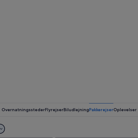
Overnatningssteder
Flyrejser
Biludlejning
Pakkerejser
Oplevelser