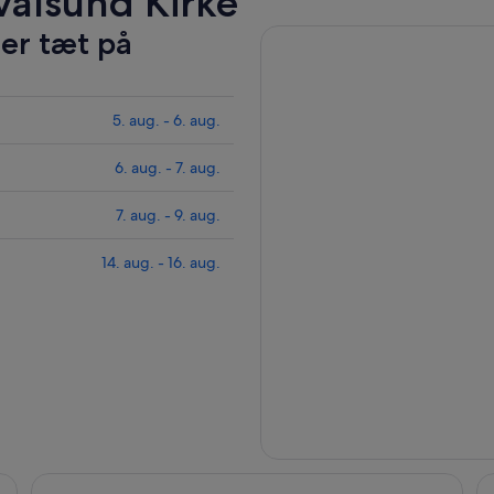
Kvalsund Kirke
ler tæt på
5. aug. - 6. aug.
6. aug. - 7. aug.
7. aug. - 9. aug.
14. aug. - 16. aug.
Fantastisk lejlighed i Kvalsund med havudsigt
Sm