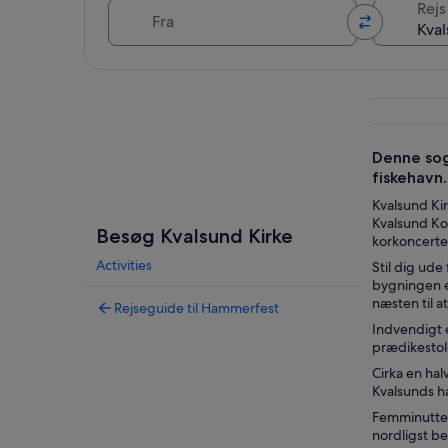
Fra
Rejs 
Se kort
Denne sog
fiskehavn.
Kvalsund Ki
Kvalsund Ko
Besøg Kvalsund Kirke
korkoncerte
Activities
Stil dig ud
bygningen e
næsten til a
Rejseguide til Hammerfest
Indvendigt 
prædikestol
Cirka en hal
Kvalsunds h
Femminutter
nordligst b