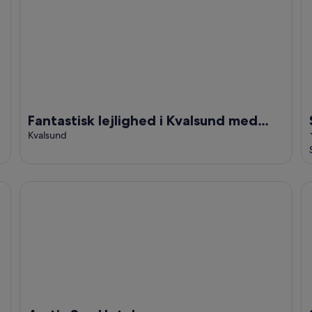
Fantastisk lejlighed i Kvalsund med
havudsigt
Kvalsund
Arctic Sea Hotel
Sc