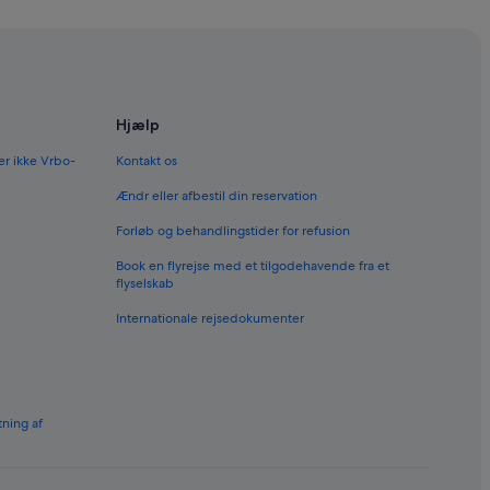
Hjælp
er ikke Vrbo-
Kontakt os
Ændr eller afbestil din reservation
Forløb og behandlingstider for refusion
Book en flyrejse med et tilgodehavende fra et
flyselskab
Internationale rejsedokumenter
tning af