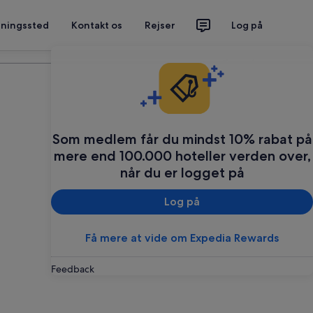
tningssted
Kontakt os
Rejser
Log på
Planlæg din rejse
Som medlem får du mindst 10% rabat på
mere end 100.000 hoteller verden over,
når du er logget på
Log på
Få mere at vide om Expedia Rewards
Feedback