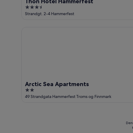
Thon Hotel Hammerfest
3.5
out
Strandgt. 2-4 Hammerfest
of
5
Arctic Sea Apartments
Arctic Sea Apartments
2
out
49 Strandgata Hammerfest Troms og Finnmark
of
5
Den 