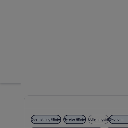
Overnatning tilføjet
Flyrejse tilføjet
Udlejningsbil
Økonomi