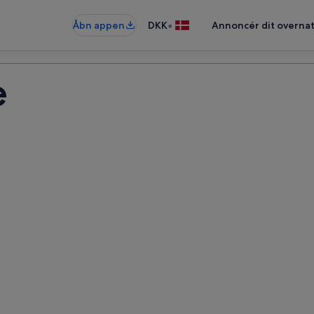
•
Åbn appen
DKK
Annoncér dit overna
e