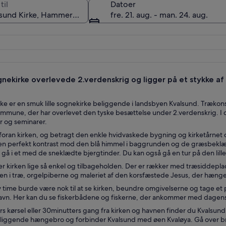
til
Datoer
fre. 21. aug. - man. 24. aug.
En hvid kirke med et spir og en rødlakeret dør.
nekirke overlevede 2.verdenskrig og ligger på et stykke af
rke er en smuk lille sognekirke beliggende i landsbyen Kvalsund. Trækon
mmune, der har overlevet den tyske besættelse under 2.verdenskrig. I da
r og seminarer.
e foran kirken, og betragt den enkle hvidvaskede bygning og kirketårne
n perfekt kontrast mod den blå himmel i baggrunden og de græsbeklæd
t gå i et med de sneklædte bjergtinder. Du kan også gå en tur på den lille
er kirken lige så enkel og tilbageholden. Der er rækker med træsiddep
en i træ, orgelpiberne og maleriet af den korsfæstede Jesus, der hænger
v time burde være nok til at se kirken, beundre omgivelserne og tage et p
avn. Her kan du se fiskerbådene og fiskerne, der ankommer med dagens
s kørsel eller 30minutters gang fra kirken og havnen finder du Kvalsun
eliggende hængebro og forbinder Kvalsund med øen Kvaløya. Gå over b