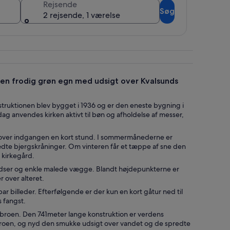
Rejsende
Søg
2 rejsende, 1 værelse
 en frodig grøn egn med udsigt over Kvalsunds
struktionen blev bygget i 1936 og er den eneste bygning i
g anvendes kirken aktivt til bøn og afholdelse af messer,
t over indgangen en kort stund. I sommermånederne er
te bjergskråninger. Om vinteren får et tæppe af sne den
 kirkegård.
ladser og enkle malede vægge. Blandt højdepunkterne er
 over alteret.
ar billeder. Efterfølgende er der kun en kort gåtur ned til
 fangst.
dbroen. Den 741meter lange konstruktion er verdens
roen, og nyd den smukke udsigt over vandet og de spredte