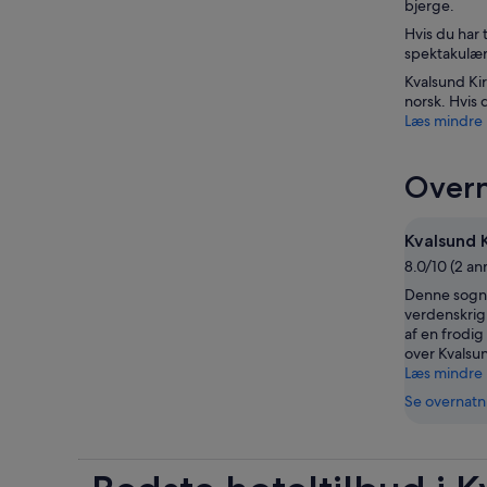
bjerge.
Hvis du har 
spektakulær
Kvalsund Kir
norsk. Hvis 
Læs mindre
Overn
Kvalsund 
8.0/10 (2 an
Denne sogne
verdenskrig 
af en frodi
over Kvalsu
Læs mindre
Se overnatn