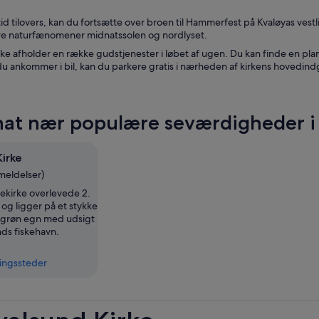
tid tilovers, kan du fortsætte over broen til Hammerfest på Kvaløyas vestl
e naturfænomener midnatssolen og nordlyset.
ke afholder en række gudstjenester i løbet af ugen. Du kan finde en pla
du ankommer i bil, kan du parkere gratis i nærheden af kirkens hovedin
at nær populære seværdigheder i 
Kirke
meldelser)
kirke overlevede 2.
og ligger på et stykke
g grøn egn med udsigt
nds fiskehavn.
ingssteder