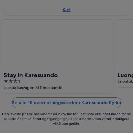
aug.
16.
aug.
aug.
-
Kort
23.
aug.
Stay In Karesuando
Luongasl
Stay In Karesuando
Luon
3.5
Enontek
out
Laestadiusvägen 31 Karesuando
of
5
Se alle 15 overnatningssteder i Karesuando Kyrka
Den laveste pris pr. nat baseret på 2 voksne for 1 nat, som er fundet inden for de
seneste 24 timer. Priser og tilgængelighed kan ændres uden varsel. Yderligere
vilkår kan gælde.