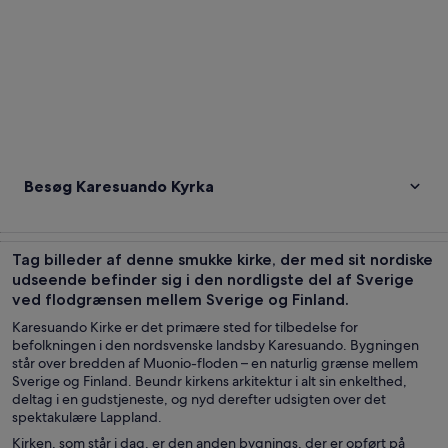
Besøg Karesuando Kyrka
Tag billeder af denne smukke kirke, der med sit nordiske
udseende befinder sig i den nordligste del af Sverige
ved flodgrænsen mellem Sverige og Finland.
Karesuando Kirke er det primære sted for tilbedelse for
befolkningen i den nordsvenske landsby Karesuando. Bygningen
står over bredden af Muonio-floden – en naturlig grænse mellem
Sverige og Finland. Beundr kirkens arkitektur i alt sin enkelthed,
deltag i en gudstjeneste, og nyd derefter udsigten over det
spektakulære Lappland.
Kirken, som står i dag, er den anden bygnings, der er opført på