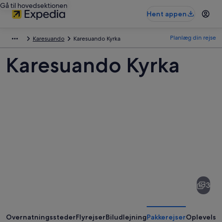
Gå til hovedsektionen
Hent appen
Planlæg din rejse
Karesuando
Karesuando Kyrka
Karesuando Kyrka
Billeder
af
Karesuando
3
Kyrka
Overnatningssteder
Flyrejser
Biludlejning
Pakkerejser
Oplevelse