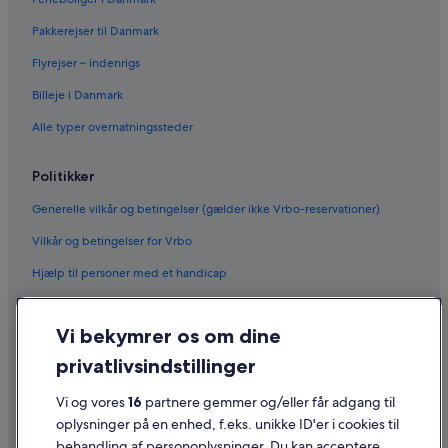
Pakkerejser til Danmark
Flyrejser – indenrigs
Billeje i Danmark
Alle typer overnatningssteder
Politikker
Generelle vilkår og betingelser (gælder ikke Vrbo-reservationer)
Vilkår og betingelser for Vrbo
Hjælp til personer med et handicap
Fortrolighed
Vi bekymrer os om dine
Cookies
privatlivsindstillinger
Generelle vilkår for brug
Vi og vores
16
partnere gemmer og/eller får adgang til
Juridiske oplysninger/Kontakt os
oplysninger på en enhed, f.eks. unikke ID'er i cookies til
Retningslinjer for indhold og indberetning af indhold
behandling af personoplysninger. Du kan acceptere