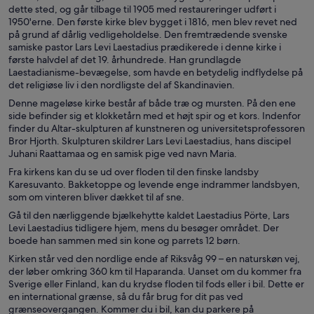
dette sted, og går tilbage til 1905 med restaureringer udført i
1950'erne. Den første kirke blev bygget i 1816, men blev revet ned
på grund af dårlig vedligeholdelse. Den fremtrædende svenske
samiske pastor Lars Levi Laestadius prædikerede i denne kirke i
første halvdel af det 19. århundrede. Han grundlagde
Laestadianisme-bevægelse, som havde en betydelig indflydelse på
det religiøse liv i den nordligste del af Skandinavien.
Denne mageløse kirke består af både træ og mursten. På den ene
side befinder sig et klokketårn med et højt spir og et kors. Indenfor
finder du Altar-skulpturen af kunstneren og universitetsprofessoren
Bror Hjorth. Skulpturen skildrer Lars Levi Laestadius, hans discipel
Juhani Raattamaa og en samisk pige ved navn Maria.
Fra kirkens kan du se ud over floden til den finske landsby
Karesuvanto. Bakketoppe og levende enge indrammer landsbyen,
som om vinteren bliver dækket til af sne.
Gå til den nærliggende bjælkehytte kaldet Laestadius Pörte, Lars
Levi Laestadius tidligere hjem, mens du besøger området. Der
boede han sammen med sin kone og parrets 12 børn.
Kirken står ved den nordlige ende af Riksvåg 99 – en naturskøn vej,
der løber omkring 360 km til Haparanda. Uanset om du kommer fra
Sverige eller Finland, kan du krydse floden til fods eller i bil. Dette er
en international grænse, så du får brug for dit pas ved
grænseovergangen. Kommer du i bil, kan du parkere på