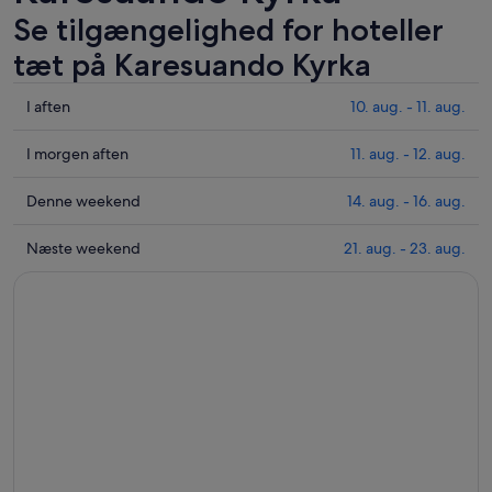
Se tilgængelighed for hoteller
tæt på Karesuando Kyrka
Tjek
I aften
10. aug. - 11. aug.
priser
i
Tjek
I morgen aften
11. aug. - 12. aug.
nærheden
priser
af
i
Tjek
Denne weekend
14. aug. - 16. aug.
Karesuando
nærheden
priser
Kyrka
af
i
Tjek
Næste weekend
21. aug. - 23. aug.
for
Karesuando
nærheden
priser
i
Kyrka
af
i
aften,
for
Karesuando
nærheden
10.
i
Kyrka
af
aug.
morgen
for
Karesuando
-
aften,
denne
Kyrka
11.
11.
weekend,
for
aug.
aug.
14.
næste
-
aug.
weekend,
12.
-
21.