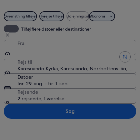
Overnatning tilføjet
Flyrejse tilføjet
Udlejningsbil
Økonomi
En træhytte med stensokkel og et sne
Tilføj flere datoer eller destinationer
Fra
Rejs til
Karesuando Kyrka, Karesuando, Norrbottens län, Sver
Datoer
lør. 29. aug. - tir. 1. sep.
Rejsende
2 rejsende, 1 værelse
Søg
Se kort