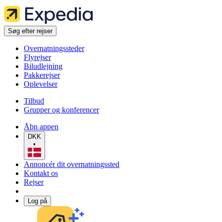
Søg efter rejser
Overnatningssteder
Flyrejser
Biludlejning
Pakkerejser
Oplevelser
Tilbud
Grupper og konferencer
Åbn appen
DKK
•
Annoncér dit overnatningssted
Kontakt os
Rejser
Log på