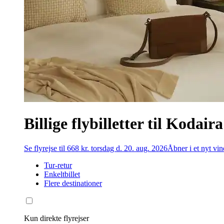
Billige flybilletter til Kodaira
Se flyrejse til 668 kr. torsdag d. 20. aug. 2026
Åbner i et nyt vi
Tur-retur
Enkeltbillet
Flere destinationer
Kun direkte flyrejser