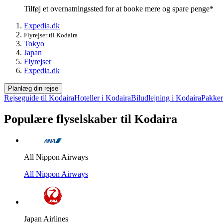
Tilføj et overnatningssted for at booke mere og spare penge*
Expedia.dk
Flyrejser til Kodaira
Tokyo
Japan
Flyrejser
Expedia.dk
Planlæg din rejse
Rejseguide til Kodaira
Hoteller i Kodaira
Biludlejning i Kodaira
Pakker
Populære flyselskaber til Kodaira
All Nippon Airways
All Nippon Airways
Japan Airlines