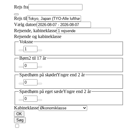
Rejs fra
Rejs til
Vælg datoer
Rejsende, kabineklasse
Rejsende og kabineklasse
Voksne
Børn
2 til 17 år
Spædbørn på skødet
Yngre end 2 år
Spædbørn på eget sæde
Yngre end 2 år
Kabineklasse
OK
Søg