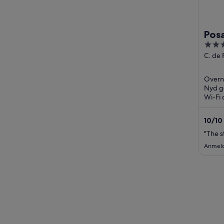
Pos
3
out
C. de
272
of
Fermo
5
Overna
Zamor
Nyd go
Wi-Fi 
sevær
Fermos
10
/
10
"The s
Anmelde