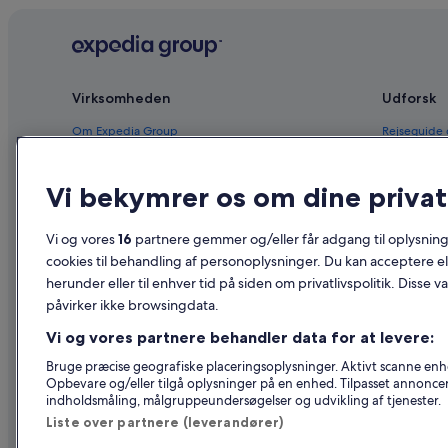
Virksomheden
Udforsk
Om Expedia Group
Rejseguide
Job
Hoteller i 
Vi bekymrer os om dine privatl
Registrer dit overnatningssted
Feriebolige
Partnerskaber
Pakkerejser
Vi og vores
16
partnere gemmer og/eller får adgang til oplysninge
Nyhedsrum
Flyrejser – 
cookies til behandling af personoplysninger. Du kan acceptere ell
herunder eller til enhver tid på siden om privatlivspolitik. Disse v
Reklame
Billeje i Da
påvirker ikke browsingdata.
Affiliate Marketing
Alle typer 
Vi og vores partnere behandler data for at levere:
Bruge præcise geografiske placeringsoplysninger. Aktivt scanne enhed
Opbevare og/eller tilgå oplysninger på en enhed. Tilpasset annonce
indholdsmåling, målgruppeundersøgelser og udvikling af tjenester.
Liste over partnere (leverandører)