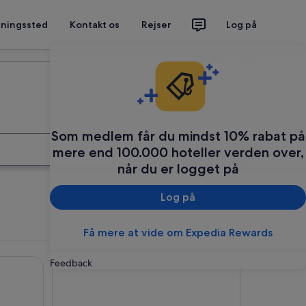
tningssted
Kontakt os
Rejser
Log på
Planlæg din rejse
Som medlem får du mindst 10% rabat på
Søg
mere end 100.000 hoteller verden over,
når du er logget på
Log på
Få mere at vide om Expedia Rewards
La Casa del Vino
Feedback