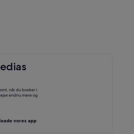
edias
int, når du booker i
 rejse endnu mere og
loade vores app