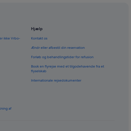
Hjælp
er ikke Vrbo-
Kontakt os
Ændr eller afbestil din reservation
Forløb og behandlingstider for refusion
Book en flyrejse med et tilgodehavende fra et
flyselskab
Internationale rejsedokumenter
tning af