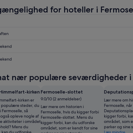
lgængelighed for hoteller i Fermose
aften
le
ekend
le
ekend
le
at nær populære seværdigheder i
le
,
 Himmelfart-kirken
Fermoselle-slottet
Deputations
,
9.0/10 (2 anmeldelser)
immelfart-kirken er
Lær mere om his
e populære steder, du
Fermoselle, nå
Lær mere om historien i
 Fermoselle, så
Deputationspla
Fermoselle, hvis du kigger forbi
 også opleve nogle af
kigger forbi, k
Fermoselle-slottet. Mens du
 aktiviteter i området
området, som er
kigger forbi, kan du udforske
phold? Mens du
parker og sine 
området, som er kendt for sine
, kan du udforske
Læs mindre