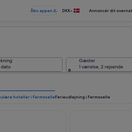
•
Åbn appen
DKK
Annoncér dit overna
ekning
Gæster
 dato
1 værelse, 2 rejsende
ulære hoteller i Fermoselle
Ferieudlejning i Fermoselle
 Doña Urraca
Hostal Arribes Del Duero