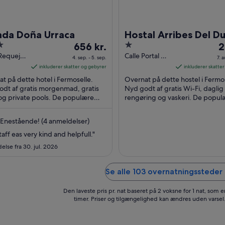
ada Doña Urraca
Hostal Arribes Del D
Prisen
1
P
656 kr.
2
er
out
e
 Requejo
Calle Portal del
4. sep. - 5. sep.
7. a
Villar 10
656 kr.
of
27
inkluderer skatter og gebyrer
inkluderer skatte
selle
Fermoselle
pr.
5
pr
t på dette hotel i Fermoselle.
Overnat på dette hostel i Fermos
a
Zamora
nat
n
dt af gratis morgenmad, gratis
Nyd godt af gratis Wi-Fi, daglig
og private pools. De populære
fra
rengøring og vaskeri. De popul
fr
digheder Deputationspladsen og
seværdigheder Fermoselle-slot
4.
7.
elle-slottet ...
Deputationspladsen ...
sep.
a
Enestående! (4 anmeldelser)
til
til
taff eas very kind and helpfull."
5.
8.
lse fra 30. jul. 2026
sep.
a
Se alle 103 overnatningssteder 
Den laveste pris pr. nat baseret på 2 voksne for 1 nat, som 
timer. Priser og tilgængelighed kan ændres uden varsel.