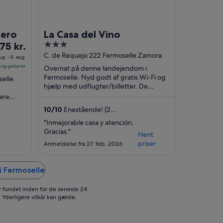
uero
La Casa del Vino
risen
3
75 kr.
r
out
C. de Requejo 222 Fermoselle Zamora
ug. - 8. aug.
5 kr.
of
r og gebyrer
Overnat på denne landejendom i
.
5
Fermoselle. Nyd godt af gratis Wi-Fi og
elle.
at
hjælp med udflugter/billetter. De
populære seværdigheder
ære
a
Deputationspladsen og Fermoselle-
tet og
10
/
10
Enestående! (2
slottet ...
ug.
anmeldelser)
"Inmejorable casa y atención.
Gracias."
Hent
priser
Anmeldelse fra 27. feb. 2026
ug.
i Fermoselle
er fundet inden for de seneste 24
 Yderligere vilkår kan gælde.