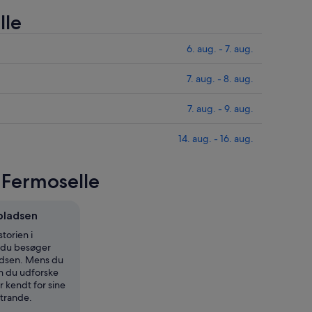
lle
6. aug. - 7. aug.
7. aug. - 8. aug.
7. aug. - 9. aug.
14. aug. - 16. aug.
 Fermoselle
pladsen
torien i
r du besøger
dsen. Mens du
an du udforske
 kendt for sine
strande.