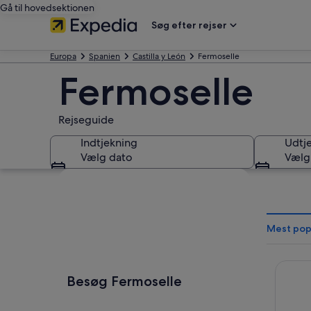
Gå til hovedsektionen
Søg efter rejser
Europa
Spanien
Castilla y León
Fermoselle
Fermoselle
Rejseguide
Indtjekning
Udtj
Vælg dato
Vælg
Se kort
Mest pop
Posada
Besøg Fermoselle