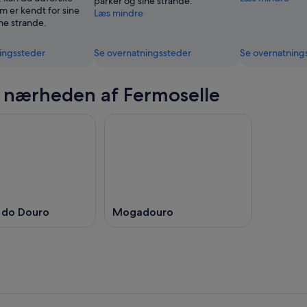
parker og sine strande.
m er kendt for sine
Læs mindre
ne strande.
ingssteder
Se overnatningssteder
Se overnatning
i nærheden af Fermoselle
 do Douro
Mogadouro