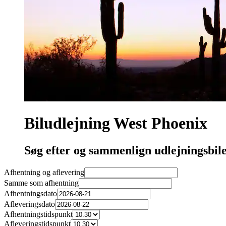
Biludlejning West Phoenix
Søg efter og sammenlign udlejningsbile
Afhentning og aflevering
Samme som afhentning
Afhentningsdato
Afleveringsdato
Afhentningstidspunkt
Afleveringstidspunkt