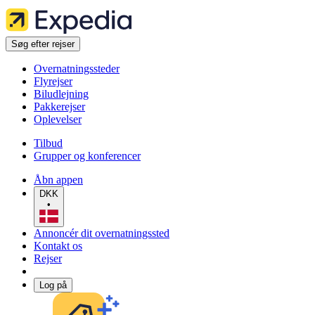
Søg efter rejser
Overnatningssteder
Flyrejser
Biludlejning
Pakkerejser
Oplevelser
Tilbud
Grupper og konferencer
Åbn appen
DKK
•
Annoncér dit overnatningssted
Kontakt os
Rejser
Log på