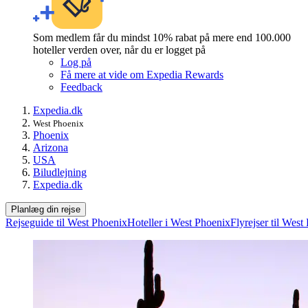
Som medlem får du mindst 10% rabat på mere end 100.000
hoteller verden over, når du er logget på
Log på
Få mere at vide om Expedia Rewards
Feedback
Expedia.dk
West Phoenix
Phoenix
Arizona
USA
Biludlejning
Expedia.dk
Planlæg din rejse
Rejseguide til West Phoenix
Hoteller i West Phoenix
Flyrejser til West