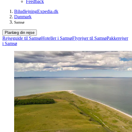
Feedback
Biludlejning
Expedia.dk
Danmark
Samsø
Planlæg din rejse
Rejseguide til Samsø
Hoteller i Samsø
Flyrejser til Samsø
Pakkerejser
i Samsø