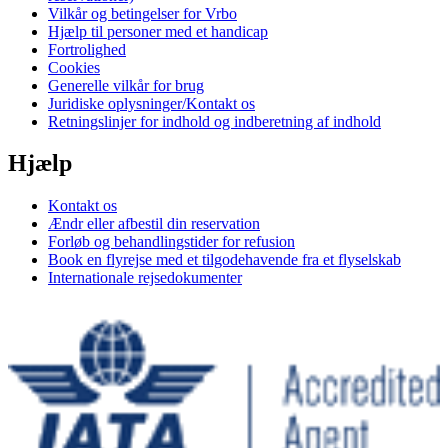
Vilkår og betingelser for Vrbo
Hjælp til personer med et handicap
Fortrolighed
Cookies
Generelle vilkår for brug
Juridiske oplysninger/Kontakt os
Retningslinjer for indhold og indberetning af indhold
Hjælp
Kontakt os
Ændr eller afbestil din reservation
Forløb og behandlingstider for refusion
Book en flyrejse med et tilgodehavende fra et flyselskab
Internationale rejsedokumenter