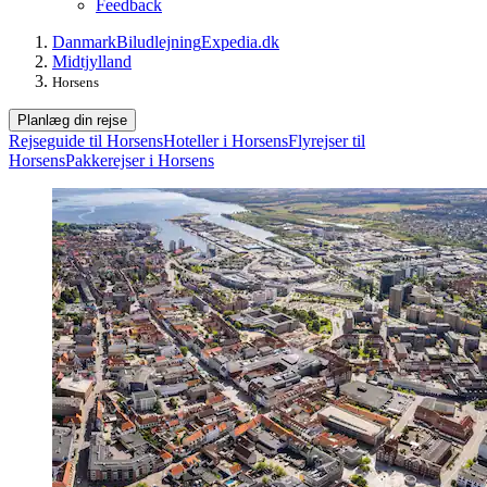
Feedback
Danmark
Biludlejning
Expedia.dk
Midtjylland
Horsens
Planlæg din rejse
Rejseguide til Horsens
Hoteller i Horsens
Flyrejser til
Horsens
Pakkerejser i Horsens