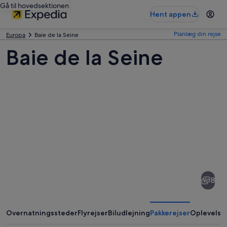
Gå til hovedsektionen
Hent appen
Planlæg din rejse
Europa
Baie de la Seine
Baie de la Seine
Billeder
af
Baie
8
de
la
Seine
Overnatningssteder
Flyrejser
Biludlejning
Pakkerejser
Oplevelse