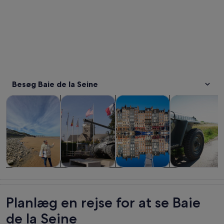
Besøg Baie de la Seine
Åbner i en ny fane
Åbner i en ny fane
Åbner i en ny fane
Dagsture og udflugter
Historie og kultur
Private ture
Udendørsaktivi
Dagsture og
Historie og
Private ture
Udendørsaktivi
udflugter
kultur
Planlæg en rejse for at se Baie
de la Seine