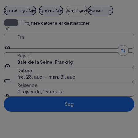
Overnatning tilføjet
Flyrejse tilføjet
Udlejningsbil
Økonomi
En betondækket bunkerindgang med en s
Tilføj flere datoer eller destinationer
Fra
Rejs til
Baie de la Seine, Frankrig
Datoer
fre. 28. aug. - man. 31. aug.
Rejsende
2 rejsende, 1 værelse
Søg
Se kort