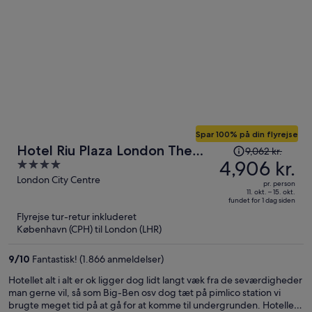
Spar 100% på din flyrejse
Prisen
Hotel Riu Plaza London The
9,062 kr.
var
4,906 kr.
4
Westminster
9,062 kr.,
out
London City Centre
pr. person
prisen
of
11. okt. – 15. okt.
fundet for 1 dag siden
er
5
Flyrejse tur-retur inkluderet
nu
København (CPH) til London (LHR)
4,906 kr.
per
9
/
10
Fantastisk! (1.866 anmeldelser)
person
Hotellet alt i alt er ok ligger dog lidt langt væk fra de seværdigheder
man gerne vil, så som Big-Ben osv dog tæt på pimlico station vi
brugte meget tid på at gå for at komme til undergrunden. Hotellet