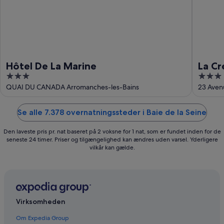
Hôtel De La Marine
La Cr
3
3
out
out
QUAI DU CANADA Arromanches-les-Bains
23 Aven
Calvado
of
of
5
5
Se alle 7.378 overnatningssteder i Baie de la Seine
Den laveste pris pr. nat baseret på 2 voksne for 1 nat, som er fundet inden for de
seneste 24 timer. Priser og tilgængelighed kan ændres uden varsel. Yderligere
vilkår kan gælde.
Virksomheden
Om Expedia Group