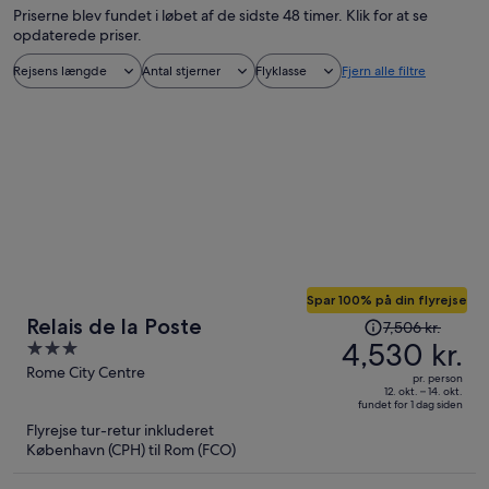
Priserne blev fundet i løbet af de sidste 48 timer. Klik for at se
opdaterede priser.
Rejsens længde
Antal stjerner
Flyklasse
Fjern alle filtre
Spar 100% på din flyrejse
Prisen
Relais de la Poste
7,506 kr.
var
4,530 kr.
3
7,506 kr.,
out
Rome City Centre
pr. person
prisen
of
12. okt. – 14. okt.
fundet for 1 dag siden
er
5
Flyrejse tur-retur inkluderet
nu
København (CPH) til Rom (FCO)
4,530 kr.
per