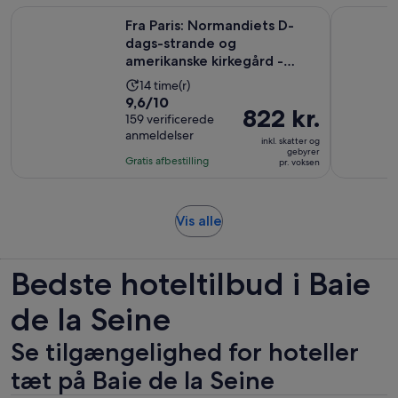
Fra Paris: Normandiets D-dags-strande og amerikanske kirke
D-dag på N
Fra Paris: Normandiets D-
dags-strande og
amerikanske kirkegård -
dagstur me...
Oplevelsens
14 time(r)
9.6
9,6/10
varighed
Prisen
822 kr.
ud
159 verificerede
er
er
anmeldelser
af
14
inkl. skatter og
822 kr.
gebyrer
10
timer
Gratis afbestilling
pr. voksen
pr.
med
voksen
159
anmeldelser
Åbner
Vis alle
i
en
Bedste hoteltilbud i Baie
ny
fane
de la Seine
Se tilgængelighed for hoteller
tæt på Baie de la Seine