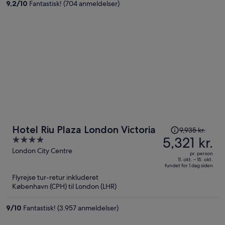
9,2
/
10
Fantastisk! (704 anmeldelser)
person
Prisen
Hotel Riu Plaza London Victoria
9,935 kr.
var
5,321 kr.
4
9,935 kr.,
out
London City Centre
pr. person
prisen
of
11. okt. – 15. okt.
fundet for 1 dag siden
er
5
Flyrejse tur-retur inkluderet
nu
København (CPH) til London (LHR)
5,321 kr.
per
9
/
10
Fantastisk! (3.957 anmeldelser)
person