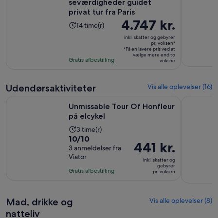
seværdigheder guidet
privat tur fra Paris
Prisen
4.747 kr.
Oplevelsens
14 time(r)
er
varighed
inkl. skatter og gebyrer
4.747 kr.
pr. voksen*
er
*Få en lavere pris ved at
pr.
14
vælge mere end to
Gratis afbestilling
voksen*
voksne
timer
Udendørsaktiviteter
Vis alle oplevelser (16)
Åbner i en ny fane
Unmissable Tour Of Honfleur på elcykel
Cabourg: 
Unmissable Tour Of Honfleur
på elcykel
Oplevelsens
3 time(r)
10.0
10/10
varighed
Prisen
441 kr.
ud
3 anmeldelser fra
er
er
Viator
af
3
inkl. skatter og
441 kr.
gebyrer
10
timer
Gratis afbestilling
pr. voksen
pr.
med
voksen
3
anmeldelser
Mad, drikke og
Vis alle oplevelser (8)
natteliv