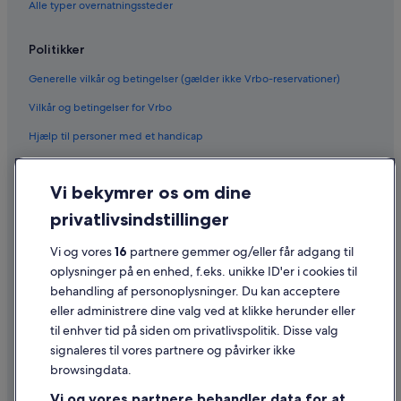
Alle typer overnatningssteder
Politikker
Generelle vilkår og betingelser (gælder ikke Vrbo-reservationer)
Vilkår og betingelser for Vrbo
Hjælp til personer med et handicap
Fortrolighed
Vi bekymrer os om dine
Cookies
privatlivsindstillinger
Generelle vilkår for brug
Vi og vores
16
partnere gemmer og/eller får adgang til
Juridiske oplysninger/Kontakt os
oplysninger på en enhed, f.eks. unikke ID'er i cookies til
Retningslinjer for indhold og indberetning af indhold
behandling af personoplysninger. Du kan acceptere
eller administrere dine valg ved at klikke herunder eller
Hjælp
til enhver tid på siden om privatlivspolitik. Disse valg
signaleres til vores partnere og påvirker ikke
Kontakt os
browsingdata.
Ændr eller afbestil din reservation
Vi og vores partnere behandler data for at