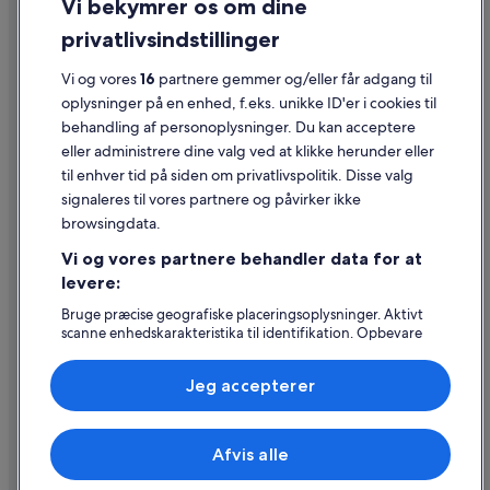
Vi bekymrer os om dine
Cookies
privatlivsindstillinger
Generelle vilkår for brug
Vi og vores
16
partnere gemmer og/eller får adgang til
Juridiske oplysninger/Kontakt os
oplysninger på en enhed, f.eks. unikke ID'er i cookies til
Retningslinjer for indhold og indberetning af indhold
behandling af personoplysninger. Du kan acceptere
eller administrere dine valg ved at klikke herunder eller
Hjælp
til enhver tid på siden om privatlivspolitik. Disse valg
signaleres til vores partnere og påvirker ikke
Kontakt os
browsingdata.
Ændr eller afbestil din reservation
Vi og vores partnere behandler data for at
Forløb og behandlingstider for refusion
levere:
Book en flyrejse med et tilgodehavende fra et flyselskab
Bruge præcise geografiske placeringsoplysninger. Aktivt
scanne enhedskarakteristika til identifikation. Opbevare
Internationale rejsedokumenter
og/eller tilgå oplysninger på en enhed. Tilpasset
annoncering og indhold, annoncerings- og
Jeg accepterer
indholdsmåling, målgruppeundersøgelser og udvikling af
tjenester.
Liste over partnere (leverandører)
Expedia, Inc. er ikke ansvarlig for indhold fra eksterne hjemmesider.
Afvis alle
© 2026 Expedia, Inc. – en del af Expedia Group. Alle rettigheder
forbeholdes. Expedia og Expedias logo er varemærker eller registrerede