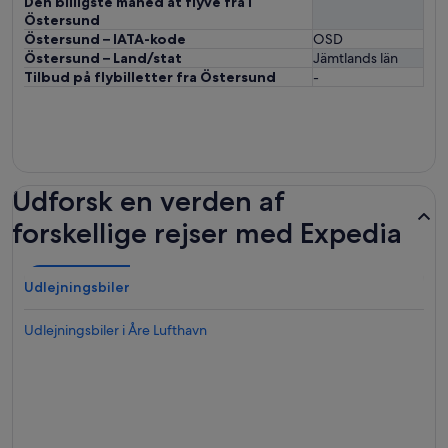
Den billigste måned at flyve fra i
Östersund
Östersund – IATA-kode
OSD
Östersund – Land/stat
Jämtlands län
Tilbud på flybilletter fra Östersund
-
Udforsk en verden af
forskellige rejser med Expedia
Udlejningsbiler
Udlejningsbiler i Åre Lufthavn