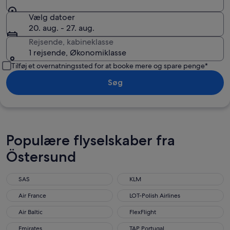
Vælg datoer
20. aug. - 27. aug.
Rejsende, kabineklasse
1 rejsende, Økonomiklasse
Tilføj et overnatningssted for at booke mere og spare penge*
Søg
Populære flyselskaber fra
Östersund
SAS
KLM
Air France
LOT-Polish Airlines
Air Baltic
FlexFlight
Emirates
TAP Portugal