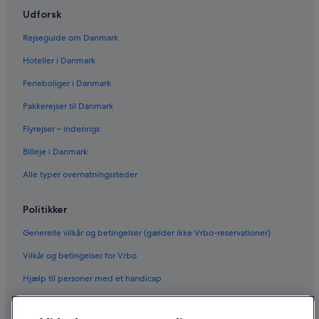
Udforsk
Rejseguide om Danmark
Hoteller i Danmark
Ferieboliger i Danmark
Pakkerejser til Danmark
Flyrejser – indenrigs
Billeje i Danmark
Alle typer overnatningssteder
Politikker
Generelle vilkår og betingelser (gælder ikke Vrbo-reservationer)
Vilkår og betingelser for Vrbo
Hjælp til personer med et handicap
Fortrolighed