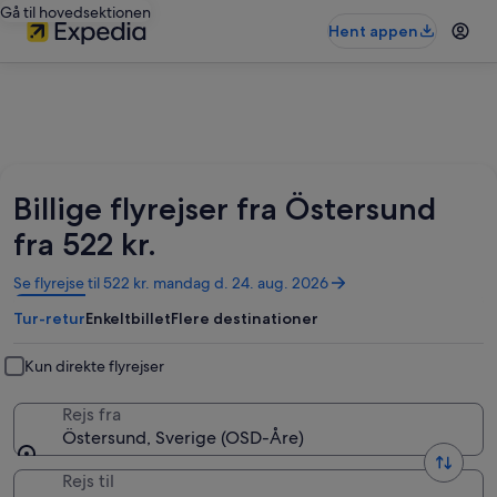
Gå til hovedsektionen
Hent appen
Billige flyrejser fra Östersund
fra 522 kr.
Åbner
Se flyrejse til 522 kr. mandag d. 24. aug. 2026
i
Tur-retur
Enkeltbillet
Flere destinationer
et
nyt
vindue
Kun direkte flyrejser
Rejs fra
Östersund, Sverige (OSD-Åre)
Rejs til