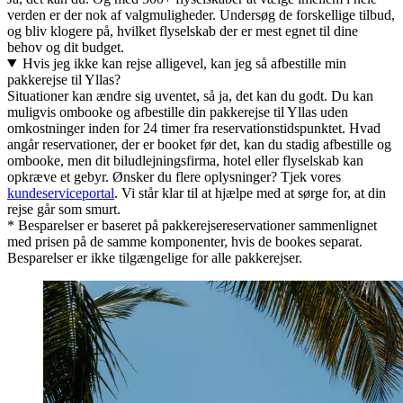
verden er der nok af valgmuligheder. Undersøg de forskellige tilbud,
og bliv klogere på, hvilket flyselskab der er mest egnet til dine
behov og dit budget.
Hvis jeg ikke kan rejse alligevel, kan jeg så afbestille min
pakkerejse til Yllas?
Situationer kan ændre sig uventet, så ja, det kan du godt. Du kan
muligvis ombooke og afbestille din pakkerejse til Yllas uden
omkostninger inden for 24 timer fra reservationstidspunktet. Hvad
angår reservationer, der er booket før det, kan du stadig afbestille og
ombooke, men dit biludlejningsfirma, hotel eller flyselskab kan
opkræve et gebyr. Ønsker du flere oplysninger? Tjek vores
kundeserviceportal
. Vi står klar til at hjælpe med at sørge for, at din
rejse går som smurt.
* Besparelser er baseret på pakkerejsereservationer sammenlignet
med prisen på de samme komponenter, hvis de bookes separat.
Besparelser er ikke tilgængelige for alle pakkerejser.