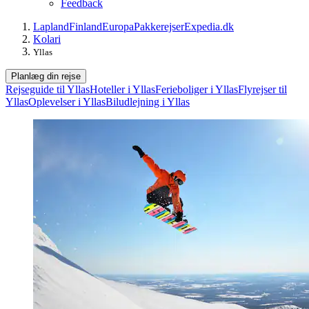
Feedback
Lapland
Finland
Europa
Pakkerejser
Expedia.dk
Kolari
Yllas
Planlæg din rejse
Rejseguide til Yllas
Hoteller i Yllas
Ferieboliger i Yllas
Flyrejser til
Yllas
Oplevelser i Yllas
Biludlejning i Yllas