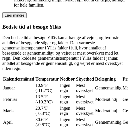
for hele familien.
Læs mindre
Bedste tid at besøge Ylläs
Den bedste tid at besøge Ylläs kan afhænge af vejret, og hvornår
antallet af besøgende stiger og falder. Den varmeste
gennemsnitstemperatur i Ylläs falder i juli, hvor antallet af
besøgende er gennemsnitligt, og vejret er mest overskyet med let
regn. Den koldeste gennemsnitstemperatur i Ylläs falder i januar,
antallet af besøgende er gennemsnitligt, og vejret er mest overskyet
uden regn.
Kalendermåned
Temperatur
Nedbør
Skyethed
Belægning
Pr
10.9°F
Ingen
Mest
Januar
Gennemsnitlig
Mo
(-11.7°C)
regn
overskyet
13.5°F
Ingen
Mest
Februar
Moderat høj
Ge
(-10.3°C)
regn
overskyet
20.7°F
Ingen
Mest
Marts
Moderat høj
Ge
(-6.3°C)
regn
overskyet
30.6°F
Ingen
Mest
April
Gennemsnitlig
Ge
(-0.8°C)
regn
overskyet