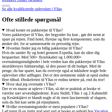
Se alle kvalificerede oplevelser i Yllas
Ofte stillede spørgsmål
Hvad koster en pakkerejse til Yllas?
Vores pakkerejser til Yllas, der begynder fra kun , gør det nemt at
spare på rejsen. Find hotel, flyrejse og flere komponenter, som du
ønsker det, for at sammensætte en personlig rejse.
Hvordan finder jeg en billig pakkerejse til Yllas?
Hvis du samler fly og hotel gennem Expedia, kan du sikre dig
besparelser. Med 500+ flyselskaber og 1.000.000+
overnatningsmuligheder i hele verden kan din pakkerejse til Yllas
skræddersyes fuldstændigt, så den passer til dit budget. Med de
penge, du har sparet, kan du overveje også at inkludere nogle fede
oplevelser eller udflugter. Det er den nemmeste måde at opnå endnu
flere tilbud. Ønskeferien til Yllas er endnu tættere på, end du tror!
Hvor skal jeg overnatte i Yllas?
Der er en masse at opleve i Yllas, så det er praktisk at booke et
værelse nær seværdighederne. Kuru Skilift, Ylläs 1 og 2 Kabinelift
og Kesänkijärvi er blandt nogle af de mest fascinerende af slagsen,
som du fint kan sætte på rejseplanen.
Hvilke overnatningssteder er mest populære i Yllas?
Lad turen få en rigtig god start ved at booke et ophold hos
Vacation