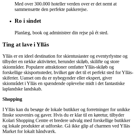
Med over 300.000 hoteller verden over er det nemt at
sammensætte den perfekte pakkerejse.
Ro i sindet
Planlæg, book og administrer din rejse på ét sted.
Ting at lave i Ylläs
Ylläs er en ideel destination for skientusiaster og eventyrlystne og
tilbyder en række aktiviteter, herunder skiløb, skilifte og store
skiområder. Populære attraktioner omfatter Ylläs-skiløb og
forskellige skisportssteder, hvilket gør det til et perfekt sted for Ylläs-
skiferier. Uanset om du er nybegynder eller ekspert, giver
skiområdet i Ylläs en spændende oplevelse midt i det fantastiske
laplandske landskab.
Shopping
I Ylläs kan du besøge de lokale butikker og forretninger for unikke
finske souvenirs og gaver. Hvis du er klar til en køretur, tilbyder
Kolari Shopping Centre et bredere udvalg med forskellige butikker
og lokale produkter at udforske. Gå ikke glip af charmen ved Ylläs
Market for lokalt håndværk.