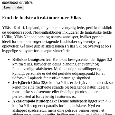
afhængigt af ruten.
Læs mindre
Find de bedste attraktioner nær Yllas
Ylläs i Kolari, Lapland, tilbyder en eventyrlig ferie, perfekt til skiløb
og udendørs sport. Nøgleattraktioner inkluderer de fantastiske fjelde
i Ylläs, Ylläs Nationalpark og naturskønne søer, hvilket gør det
ideelt for dem, der søger betagende landskaber og eventyrlige
oplevelser. Gå ikke glip af skisæsonen i Ylläs Ski og overvej at bo i
hyggelige skihytter for en ægte vinterferie.
Kellokas besøgscenter:
Kellokas besøgscenter, der ligger 3,2
km fra Yllas, tilbyder en dejlig blanding af eventyr og
familievenlige aktiviteter. Med udendørs udstillinger og
kyndigt personale er det det perfekte udgangspunkt for at
udforske Laplands fantastiske naturlige skønhed.
Jerisjärvi:
Cirka 38,6 km fra Yllas er Jerisjärvi en malerisk sø
kendt for sine fredfyldte strande og betagende natur. Ideel til
romantiske spadsereture eller fredelige picnics, det er et
perfekt sted at fordybe sig i naturens ro.
Äkäslompolo hundepark:
Denne hundepark ligger kun 4,8
km fra Yllas og er et paradis for hundeelskere. Nyd en
afslappet spadseretur, mens dine pelsede venner leger i et
sikkert og rummeligt miljø, hvilket gør det til en dejlig udflugt