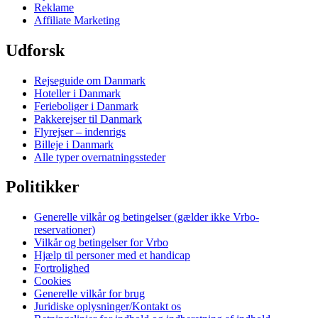
Reklame
Affiliate Marketing
Udforsk
Rejseguide om Danmark
Hoteller i Danmark
Ferieboliger i Danmark
Pakkerejser til Danmark
Flyrejser – indenrigs
Billeje i Danmark
Alle typer overnatningssteder
Politikker
Generelle vilkår og betingelser (gælder ikke Vrbo-
reservationer)
Vilkår og betingelser for Vrbo
Hjælp til personer med et handicap
Fortrolighed
Cookies
Generelle vilkår for brug
Juridiske oplysninger/Kontakt os