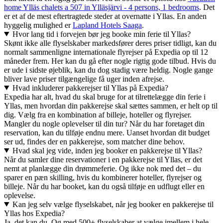
home Ylläs chalets a 507 in Ylläsjärvi - 4 persons, 1 bedrooms
. Det
er et af de mest eftertragtede steder at overnatte i Yllas. En anden
hyggelig mulighed er
Lapland Hotels Saaga
.
Hvor lang tid i forvejen bør jeg booke min ferie til Yllas?
Skønt ikke alle flyselskaber markedsfører deres priser tidligt, kan du
normalt sammenligne internationale flyrejser på Expedia op til 12
måneder frem. Her kan du gå efter nogle rigtig gode tilbud. Hvis du
er ude i sidste øjeblik, kan du dog stadig være heldig. Nogle gange
bliver lave priser tilgængelige få uger inden afrejse.
Hvad inkluderer pakkerejser til Yllas på Expedia?
Expedia har alt, hvad du skal bruge for at tilrettelægge din ferie i
Yllas, men hvordan din pakkerejse skal sættes sammen, er helt op til
dig. Vælg fra en kombination af billeje, hoteller og flyrejser.
Mangler du nogle oplevelser til din tur? Når du har foretaget din
reservation, kan du tilføje endnu mere. Uanset hvordan dit budget
ser ud, findes der en pakkerejse, som matcher dine behov.
Hvad skal jeg vide, inden jeg booker en pakkerejse til Yllas?
Når du samler dine reservationer i en pakkerejse til Yllas, er det
nemt at planlægge din drømmeferie. Og ikke nok med det – du
sparer en pæn skilling, hvis du kombinerer hoteller, flyrejser og
billeje. Når du har booket, kan du også tilføje en udflugt eller en
oplevelse.
Kan jeg selv vælge flyselskabet, når jeg booker en pakkerejse til
Yllas hos Expedia?
Ja, det kan du. Og med 500+ flyselskaber at vælge imellem i hele