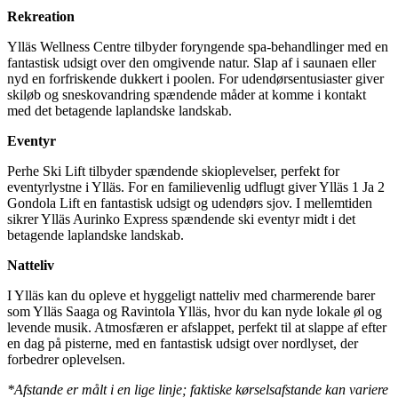
Rekreation
Ylläs Wellness Centre tilbyder foryngende spa-behandlinger med en
fantastisk udsigt over den omgivende natur. Slap af i saunaen eller
nyd en forfriskende dukkert i poolen. For udendørsentusiaster giver
skiløb og sneskovandring spændende måder at komme i kontakt
med det betagende laplandske landskab.
Eventyr
Perhe Ski Lift tilbyder spændende skioplevelser, perfekt for
eventyrlystne i Ylläs. For en familievenlig udflugt giver Ylläs 1 Ja 2
Gondola Lift en fantastisk udsigt og udendørs sjov. I mellemtiden
sikrer Ylläs Aurinko Express spændende ski eventyr midt i det
betagende laplandske landskab.
Natteliv
I Ylläs kan du opleve et hyggeligt natteliv med charmerende barer
som Ylläs Saaga og Ravintola Ylläs, hvor du kan nyde lokale øl og
levende musik. Atmosfæren er afslappet, perfekt til at slappe af efter
en dag på pisterne, med en fantastisk udsigt over nordlyset, der
forbedrer oplevelsen.
*Afstande er målt i en lige linje; faktiske kørselsafstande kan variere