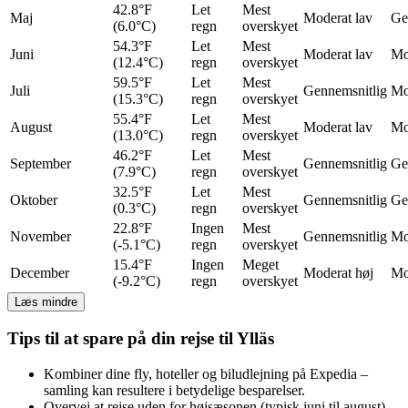
42.8°F
Let
Mest
Maj
Moderat lav
Ge
(6.0°C)
regn
overskyet
54.3°F
Let
Mest
Juni
Moderat lav
Mo
(12.4°C)
regn
overskyet
59.5°F
Let
Mest
Juli
Gennemsnitlig
Mo
(15.3°C)
regn
overskyet
55.4°F
Let
Mest
August
Moderat lav
Mo
(13.0°C)
regn
overskyet
46.2°F
Let
Mest
September
Gennemsnitlig
Ge
(7.9°C)
regn
overskyet
32.5°F
Let
Mest
Oktober
Gennemsnitlig
Ge
(0.3°C)
regn
overskyet
22.8°F
Ingen
Mest
November
Gennemsnitlig
Mo
(-5.1°C)
regn
overskyet
15.4°F
Ingen
Meget
December
Moderat høj
Mo
(-9.2°C)
regn
overskyet
Læs mindre
Tips til at spare på din rejse til Ylläs
Kombiner dine fly, hoteller og biludlejning på Expedia –
samling kan resultere i betydelige besparelser.
Overvej at rejse uden for højsæsonen (typisk juni til august)