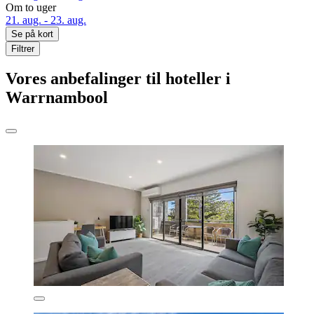
Om to uger
21. aug. - 23. aug.
Se på kort
Filtrer
Vores anbefalinger til hoteller i
Warrnambool