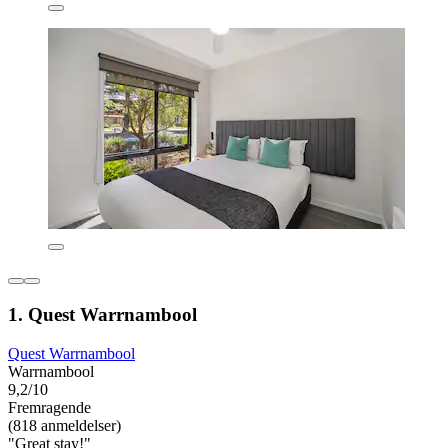
1. Quest Warrnambool
Quest Warrnambool
Warrnambool
9,2/10
Fremragende
(818 anmeldelser)
"Great stay!"