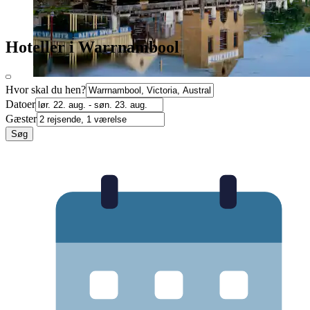
Hoteller i Warrnambool
Hvor skal du hen?
Datoer
Gæster
Søg