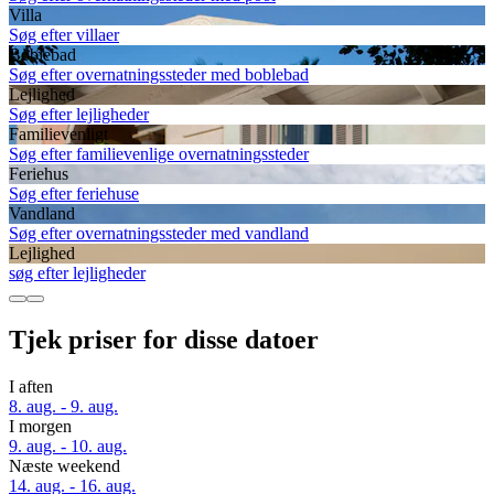
Villa
Søg efter villaer
Boblebad
Søg efter overnatningssteder med boblebad
Lejlighed
Søg efter lejligheder
Familievenligt
Søg efter familievenlige overnatningssteder
Feriehus
Søg efter feriehuse
Vandland
Søg efter overnatningssteder med vandland
Lejlighed
søg efter lejligheder
Tjek priser for disse datoer
I aften
8. aug. - 9. aug.
I morgen
9. aug. - 10. aug.
Næste weekend
14. aug. - 16. aug.