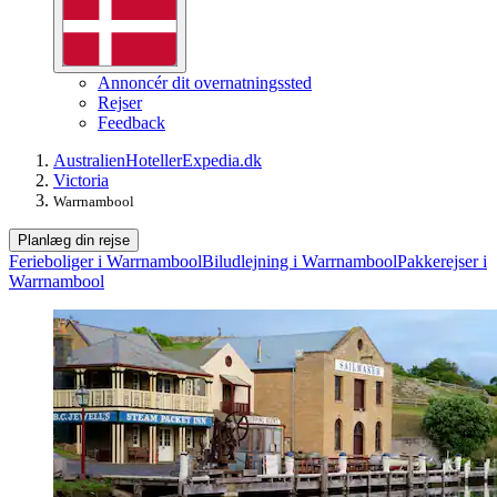
Annoncér dit overnatningssted
Rejser
Feedback
Australien
Hoteller
Expedia.dk
Victoria
Warrnambool
Planlæg din rejse
Ferieboliger i Warrnambool
Biludlejning i Warrnambool
Pakkerejser i
Warrnambool