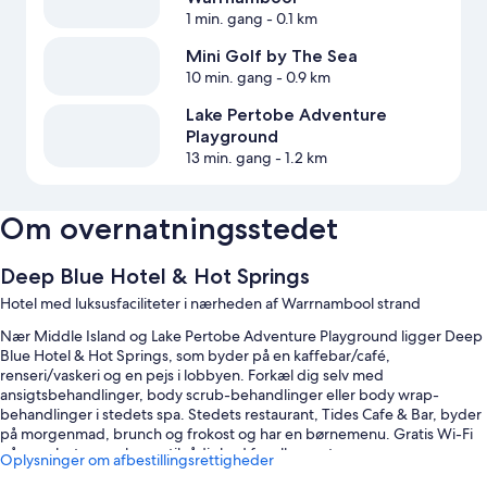
1 min. gang
- 0.1 km
Mini Golf by The Sea
10 min. gang
- 0.9 km
Lake Pertobe Adventure
Playground
13 min. gang
- 1.2 km
Om overnatningsstedet
Deep Blue Hotel & Hot Springs
Hotel med luksusfaciliteter i nærheden af Warrnambool strand
Nær Middle Island og Lake Pertobe Adventure Playground ligger Deep
Blue Hotel & Hot Springs, som byder på en kaffebar/café,
renseri/vaskeri og en pejs i lobbyen. Forkæl dig selv med
ansigtsbehandlinger, body scrub-behandlinger eller body wrap-
behandlinger i stedets spa. Stedets restaurant, Tides Cafe & Bar, byder
på morgenmad, brunch og frokost og har en børnemenu. Gratis Wi-Fi
på værelset og en bar er til rådighed for alle gæster.
Oplysninger om afbestillingsrettigheder
Du kan desuden drage fordel af: