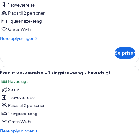
1 soveværelse
af
Suite
Plads til 2 personer
-
1 queensize-seng
1
Gratis Wi-Fi
soveværelse
Flere
Flere oplysninger
oplysninger
om
Se priser
Suite
-
1
Indlæs
Et moderne hotelværelse med en stor se
4
soveværelse
Executive-værelse - 1 kingsize-seng - havudsigt
alle
Havudsigt
billeder
25 m²
af
Executive-
1 soveværelse
værelse
Plads til 2 personer
-
1 kingsize-seng
1
Gratis Wi-Fi
kingsize-
Flere
Flere oplysninger
seng
oplysninger