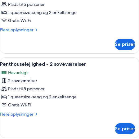
balkon
Penthouselejlighed
Plads til 5 personer
-
-
havudsigt
1 queensize-seng og 2 enkeltsenge
2
Gratis Wi-Fi
soveværelser
Flere
Flere oplysninger
oplysninger
om
Se priser
Penthouselejlighed
-
2
Indlæs
En moderne stue med sofa, lænestol og r
18
soveværelser
Penthouselejlighed - 2 soveværelser
alle
Havudsigt
billeder
2 soveværelser
af
Penthouselejlighed
Plads til 5 personer
-
1 queensize-seng og 2 enkeltsenge
2
Gratis Wi-Fi
soveværelser
Flere
Flere oplysninger
oplysninger
om
Se priser
Penthouselejlighed
-