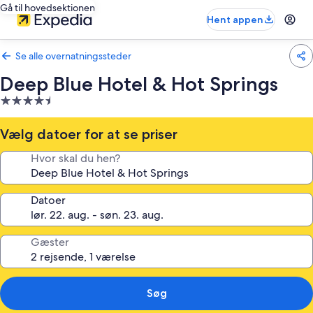
Gå til hovedsektionen
Hent appen
Se alle overnatningssteder
Deep Blue Hotel & Hot Springs
4.5-
stjernet
overnatningssted
Vælg datoer for at se priser
Hvor skal du hen?
Datoer
Gæster
Søg