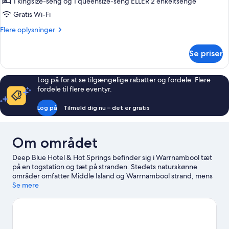
Two
1 kingsize-seng og 1 queensize-seng ELLER 2 enkeltsenge
Bedroom
Gratis Wi-Fi
Penthouse
Flere
Flere oplysninger
oplysninger
om
Se priser
Two
Bedroom
Penthouse
Log på for at se tilgængelige rabatter og fordele. Flere
fordele til flere eventyr.
Log på
Tilmeld dig nu – det er gratis
Om området
Deep Blue Hotel & Hot Springs befinder sig i Warrnambool tæt
på en togstation og tæt på stranden. Stedets naturskønne
områder omfatter Middle Island og Warrnambool strand, mens
Flagstaff Hill Maritime Village og Warrnambool Art Gallery udgør
Se mere
et par af de kulturelle højdepunkter. Overvej at kigge forbi Lake
Pertobe Adventure Playground og Warrnambool golfklub.
Oplevelser som motorbådssejlads, surfing/bodyboarding og
svømning giver gode muligheder for at komme ud på eller i det