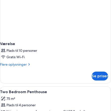
Værelse
Plads til 10 personer
Gratis Wi-Fi
Flere
Flere oplysninger
oplysninger
om
Se priser
Værelse
Indlæs
Skrivebord, arbejdsområde til bærbar
5
Two Bedroom Penthouse
alle
75 m²
billeder
Plads til 4 personer
af