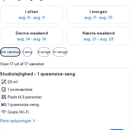
Tjek tilgængelighed for i aften aug. 8 - aug. 9
Tjek tilgængelighed for i morg
I aften
I morgen
aug. 8 - aug. 9
aug. 9 - aug. 10
Tjek tilgængelighed for denne weekend aug. 14 - aug. 16
Tjek tilgængelighed for næste
Denne weekend
Næste weekend
aug. 14 - aug. 16
aug. 21 - aug. 23
Tilgængelige
Alle værelser
1 seng
2 senge
3+ senge
filtre
for
Viser 17 ud af 17 værelser
værelser
Indlæs
Et hotelværelse med seng, stol, et smi
5
Studiolejlighed - 1 queensize-seng
alle
25 m²
billeder
1 soveværelse
af
Studiolejlighed
Plads til 3 personer
-
1 queensize-seng
1
Gratis Wi-Fi
queensize-
Flere
Flere oplysninger
seng
oplysninger