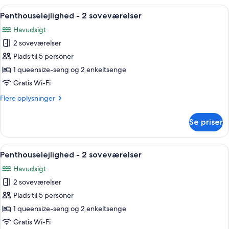
2
Indlæs
En moderne stue med en blå sofa, et 
12
soveværelser
Penthouselejlighed - 2 soveværelser
alle
Havudsigt
billeder
2 soveværelser
af
Penthouselejlighed
Plads til 5 personer
-
1 queensize-seng og 2 enkeltsenge
2
Gratis Wi-Fi
soveværelser
Flere
Flere oplysninger
oplysninger
om
Se priser
Penthouselejlighed
-
2
Indlæs
En moderne stue med en grøn sofa, et
14
soveværelser
Penthouselejlighed - 2 soveværelser
alle
Havudsigt
billeder
2 soveværelser
af
Penthouselejlighed
Plads til 5 personer
-
1 queensize-seng og 2 enkeltsenge
2
Gratis Wi-Fi