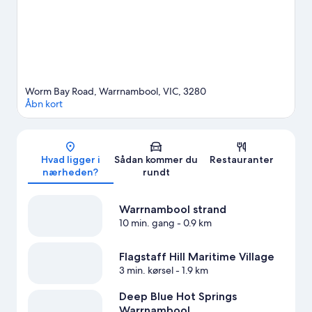
omgivende vand, eller du kan tage på eventyr ved at afprøve
økoture i nærheden.
Besøg vores rejseguide til Warrnambool
Worm Bay Road, Warrnambool, VIC, 3280
Åbn kort
Kort
Hvad ligger i
Sådan kommer du
Restauranter
nærheden?
rundt
Warrnambool strand
10 min. gang
- 0.9 km
Flagstaff Hill Maritime Village
3 min. kørsel
- 1.9 km
Deep Blue Hot Springs
Warrnambool