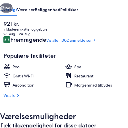
Springs
rige
Næste
166+
Oversigt
Værelser
Beliggenhed
Politikker
Den
921 kr.
nuværende
inkluderer skatter og gebyrer
pris
23. aug. - 24. aug.
er
Anmeldelser
Fremragende
8,8
Vis alle 1.002 anmeldelser
8,8 ud af 10.
921 kr.
Populære faciliteter
Pool
Spa
Varme kilder
Gratis Wi-Fi
Restaurant
Aircondition
Morgenmad tilbydes
Vis alle
Værelsesmuligheder
Tjek tilgængelighed for disse datoer