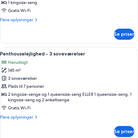
suite
1 kingsize-seng
-
Gratis Wi-Fi
boblebad
Flere
Flere oplysninger
oplysninger
om
Se priser
Superior-
suite
-
Indlæs
En moderne stue med en hjørnesofa, 
20
boblebad
Penthouselejlighed - 3 soveværelser
alle
Havudsigt
billeder
145 m²
af
Penthouselejlighed
3 soveværelser
-
Plads til 7 personer
3
2 kingsize-senge og 1 queensize-seng ELLER 1 queensize-seng, 1
soveværelser
kingsize-seng og 2 enkeltsenge
Gratis Wi-Fi
Flere
Flere oplysninger
oplysninger
om
Se priser
Penthouselejlighed