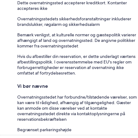
Dette overnatningssted accepterer kreditkort. Kontanter
accepteres ikke
Overnatningsstedets sikkerhedsforanstaltninger inkluderer
brandslukker, røgalarm og sikkerhedsalarm
Bemærk venligst, at kulturelle normer og gæstepolitik varierer
afhængigt af land og overnatningssted. De angivne politikker
kommer fra overnatningsstedet
Hvis du afbestiller din reservation, er dette underlagt værtens
afbestillingspolitik. I overensstemmelse med EU's regler om
forbrugerrettigheder er reservation af overnatning ikke
omfattet af fortrydelsesretten.
Vi bør nævne
Overnatningsstedet har forbundne/tilstødende værelser, som
kan være til rådighed, afhængig af tilgængelighed. Gæster
kan anmode om disse værelser ved at kontakte
overnatningsstedet direkte via kontaktoplysningerne på
reservationsbekræftelsen
Begrænset parkeringshøjde