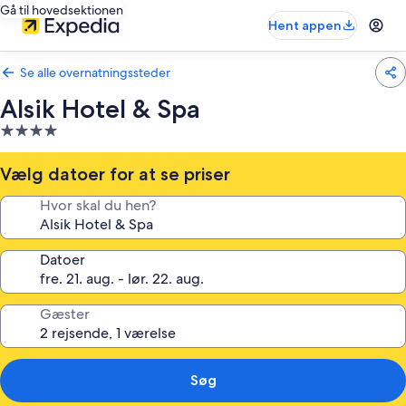
Gå til hovedsektionen
Hent appen
Se alle overnatningssteder
Alsik Hotel & Spa
4.0-
stjernet
overnatningssted
Vælg datoer for at se priser
Hvor skal du hen?
Datoer
Gæster
Søg