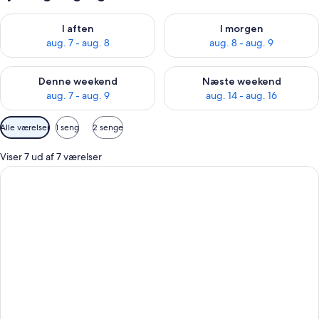
Tjek tilgængelighed for i aften aug. 7 - aug. 8
Tjek tilgængelighed for i morg
I aften
I morgen
aug. 7 - aug. 8
aug. 8 - aug. 9
Tjek tilgængelighed for denne weekend aug. 7 - aug. 9
Tjek tilgængelighed for næste
Denne weekend
Næste weekend
aug. 7 - aug. 9
aug. 14 - aug. 16
Tilgængelige
Alle værelser
1 seng
2 senge
filtre
for
Viser 7 ud af 7 værelser
værelser