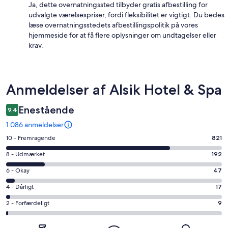
Ja, dette overnatningssted tilbyder gratis afbestilling for
udvalgte værelsespriser, fordi fleksibilitet er vigtigt. Du bedes
læse overnatningsstedets afbestillingspolitik på vores
hjemmeside for at få flere oplysninger om undtagelser eller
krav.
Anmeldelser
Anmeldelser af Alsik Hotel & Spa
Enestående
9,4
1.086 anmeldelser
Bedømmelse
10 - Fremragende
821
på
Bedømmelse
8 - Udmærket
192
10
på
−
Bedømmelse
6 - Okay
47
8
Fremragende.
på
−
Bedømmelse
4 - Dårligt
17
821
6
Udmærket.
på
af
−
Bedømmelse
2 - Forfærdeligt
9
192
4
i
Okay.
på
af
−
alt
47
2