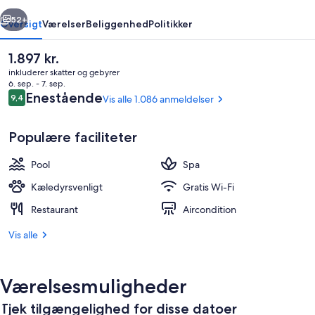
rige
Næste
52+
Oversigt
Værelser
Beliggenhed
Politikker
Den
1.897 kr.
nuværende
inkluderer skatter og gebyrer
pris
6. sep. - 7. sep.
er
Anmeldelser
Enestående
9,4
Vis alle 1.086 anmeldelser
9,4 ud af 10.
1.897 kr.
Populære faciliteter
Pool
Spa
Pengeskab på værelset, skrivebord, ly
Kæledyrsvenligt
Gratis Wi-Fi
Restaurant
Aircondition
Vis alle
Værelsesmuligheder
Tjek tilgængelighed for disse datoer