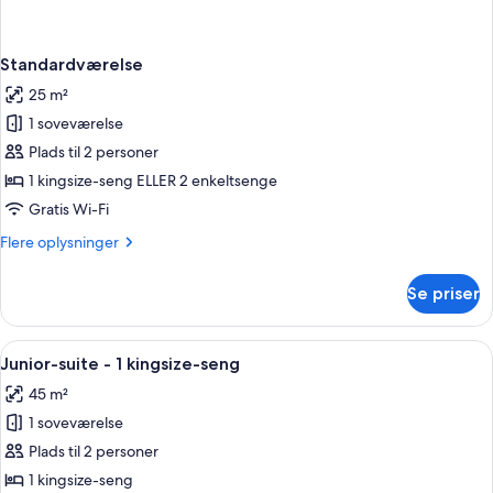
Standardværelse
25 m²
1 soveværelse
Plads til 2 personer
1 kingsize-seng ELLER 2 enkeltsenge
Gratis Wi-Fi
Flere
Flere oplysninger
oplysninger
om
Se priser
Standardværelse
Indlæs
Junior-suite - 1 kingsize-seng | Penge
1
Junior-suite - 1 kingsize-seng
alle
45 m²
billeder
1 soveværelse
af
Junior-
Plads til 2 personer
suite
1 kingsize-seng