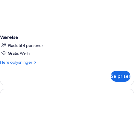
Værelse
Plads til 4 personer
Gratis Wi-Fi
Flere
Flere oplysninger
oplysninger
om
Se priser
Værelse