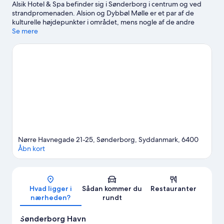
Alsik Hotel & Spa befinder sig i Sønderborg i centrum og ved
strandpromenaden. Alsion og Dybbøl Mølle er et par af de
kulturelle højdepunkter i området, mens nogle af de andre
populære seværdigheder, du kan opleve, inkluderer Danfoss
Se mere
Universe og Universe. Overvej at kigge forbi Sønderborg Slot
og Dybbøl Banke Slagmark.
Besøg vores rejseguide til
Sønderborg
Nørre Havnegade 21-25, Sønderborg, Syddanmark, 6400
Åbn kort
Kort
Hvad ligger i
Sådan kommer du
Restauranter
nærheden?
rundt
Sønderborg Havn