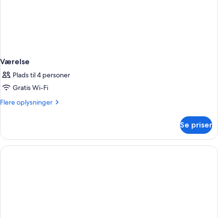
Værelse
Plads til 4 personer
Gratis Wi-Fi
Flere
Flere oplysninger
oplysninger
om
Se priser
Værelse