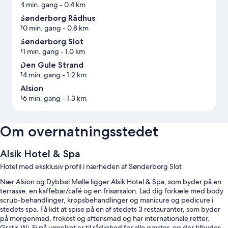
4 min. gang
- 0.4 km
Sønderborg Rådhus
10 min. gang
- 0.8 km
Sønderborg Slot
11 min. gang
- 1.0 km
Den Gule Strand
14 min. gang
- 1.2 km
Alsion
16 min. gang
- 1.3 km
Om overnatningsstedet
Alsik Hotel & Spa
Hotel med eksklusiv profil i nærheden af Sønderborg Slot
Nær Alsion og Dybbøl Mølle ligger Alsik Hotel & Spa, som byder på en
terrasse, en kaffebar/café og en frisørsalon. Lad dig forkæle med body
scrub-behandlinger, kropsbehandlinger og manicure og pedicure i
stedets spa. Få lidt at spise på en af stedets 3 restauranter, som byder
på morgenmad, frokost og aftensmad og har internationale retter.
Gratis Wi-Fi på værelset er til rådighed for alle gæster, og der tilbydes