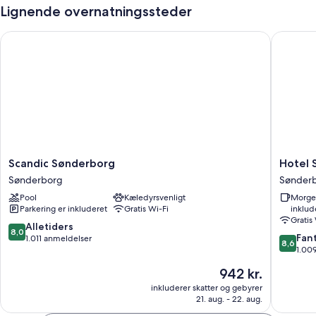
Lignende overnatningssteder
Scandic Sønderborg
Hotel So
Scandic
Hotel
Scandic Sønderborg
Hotel 
Sønderborg
Sonder
Sønderborg
Sønder
Sønderborg
Strand
Pool
Kæledyrsvenligt
Morge
Sønder
Parkering er inkluderet
Gratis Wi-Fi
inklud
Gratis
8.0
Alletiders
8,0
8.6
Fant
ud
1.011 anmeldelser
8,6
ud
1.00
af
af
10,
Prisen
942 kr.
10,
Alletiders,
er
Fantasti
inkluderer skatter og gebyrer
1.011
942 kr.
21. aug. - 22. aug.
1.009
anmeldelser
anmelde