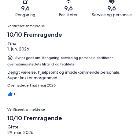
i
Dårligt.
1086
af
−
alt
17
9,6
9,6
9,6
anmeldelser
i
Forfærdeligt.
1086
af
Rengøring
Faciliteter
Service og personale
alt
9
anmeldelser
i
Anmeldelser
1086
af
Verificeret anmeldelse
alt
anmeldelser
i
1086
10/10 Fremragende
alt
anmeldelser
1086
Tina
1. jun. 2026
anmeldelser
Synes godt om: Rengøring, service og personale, faciliteter,
overnatningsstedets tilstand og faciliteter
Dejligt værelse, hjælpsomt og imødekommende personale.
Super lækker morgenmad.
Overnattede 1 nat i maj 2026
0
Verificeret anmeldelse
10/10 Fremragende
Gitte
29. mar. 2026