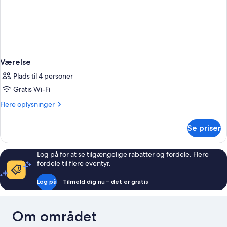
Værelse
Plads til 4 personer
Gratis Wi-Fi
Flere
Flere oplysninger
oplysninger
om
Se priser
Værelse
Log på for at se tilgængelige rabatter og fordele. Flere
fordele til flere eventyr.
Log på
Tilmeld dig nu – det er gratis
Om området