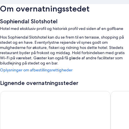
Om overnatningsstedet
Sophiendal Slotshotel
Hotel med eksklusiv profil og historisk profil ved siden af en golfbane
Hos Sophiendal Slotshotel kan du se frem til en terrasse, shopping på
stedet og en have. Eventyrlystne rejsende vil synes godt om
mulighederne for økoture, fiskeri og ridning hos dette hotel. Stedets
restaurant byder på frokost og middag. Hold forbindelsen med gratis
Wi-Fi på værelset. Gæster kan også få glæde af andre faciliteter som
biludlejning på stedet og en bar.
Oplysninger om afbestillingsrettigheder
Du kan desuden få glæde af fordele som:
Gratis selvstændig parkering
Lignende overnatningssteder
Morgenmadsbuffet (tillægsgebyr), oplysninger om cykeludflugter
Nørre Vissing Kro
Hotel S
og hjælp med udflugter/billetter
En balsal, bryllupsfaciliteter og sikker cykelopbevaring
Værelsesfaciliteter
Alle værelser er individuelt møblerede og tilbyder komfortable
faciliteter som gulvvarme og arbejdsområder med plads til en bærbar