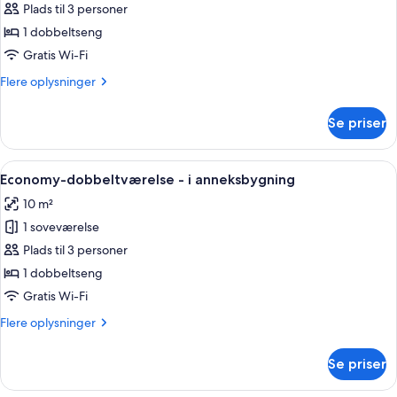
Plads til 3 personer
af
Dobbeltværelse,
1 dobbeltseng
Hovedbygning
Gratis Wi-Fi
Flere
Flere oplysninger
oplysninger
om
Se priser
Dobbeltværelse,
Hovedbygning
Indlæs
Economy-dobbeltværelse - i anneksbygn
7
Economy-dobbeltværelse - i anneksbygning
alle
10 m²
billeder
1 soveværelse
af
Economy-
Plads til 3 personer
dobbeltværelse
1 dobbeltseng
-
Gratis Wi-Fi
i
Flere
Flere oplysninger
anneksbygning
oplysninger
om
Se priser
Economy-
dobbeltværelse