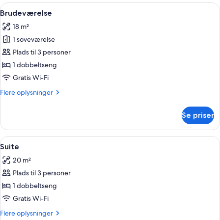
-
Indlæs
En seng med blomstret sengetæppe, 
9
i
Brudeværelse
alle
anneksbygning
18 m²
billeder
1 soveværelse
af
Brudeværelse
Plads til 3 personer
1 dobbeltseng
Gratis Wi-Fi
Flere
Flere oplysninger
oplysninger
om
Se priser
Brudeværelse
Indlæs
En seng med søjler og blomstrede gardi
6
Suite
alle
20 m²
billeder
Plads til 3 personer
af
Suite
1 dobbeltseng
Gratis Wi-Fi
Flere
Flere oplysninger