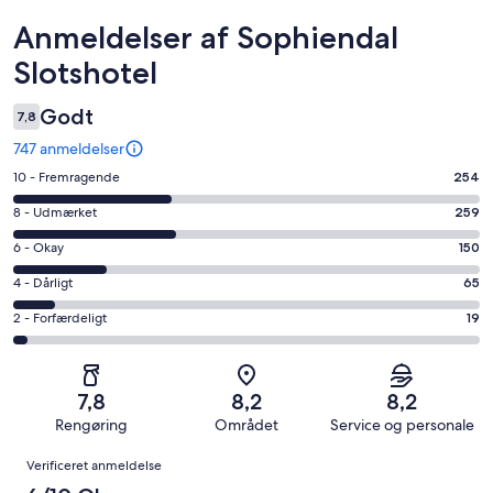
Anmeldelser
Anmeldelser af Sophiendal
Slotshotel
Godt
7,8
747 anmeldelser
Bedømmelse
10 - Fremragende
254
på
Bedømmelse
8 - Udmærket
259
10
på
−
Bedømmelse
6 - Okay
150
8
Fremragende.
på
−
Bedømmelse
4 - Dårligt
65
254
6
Udmærket.
på
af
−
Bedømmelse
2 - Forfærdeligt
19
259
4
i
Okay.
på
af
−
alt
150
2
i
Dårligt.
747
af
−
alt
65
7,8
8,2
8,2
anmeldelser
i
Forfærdeligt.
747
af
Rengøring
Området
Service og personale
alt
19
anmeldelser
i
Anmeldelser
747
af
Verificeret anmeldelse
alt
anmeldelser
i
747