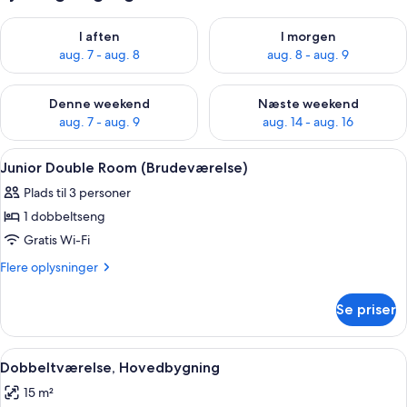
Tjek tilgængelighed for i aften aug. 7 - aug. 8
Tjek tilgængelighed for i morg
I aften
I morgen
aug. 7 - aug. 8
aug. 8 - aug. 9
Tjek tilgængelighed for denne weekend aug. 7 - aug. 9
Tjek tilgængelighed for næste
Denne weekend
Næste weekend
aug. 7 - aug. 9
aug. 14 - aug. 16
Indlæs
Et værelse med en seng, et skrivebord
7
Junior Double Room (Brudeværelse)
alle
Plads til 3 personer
billeder
1 dobbeltseng
af
Junior
Gratis Wi-Fi
Double
Flere
Flere oplysninger
Room
oplysninger
om
(Brudeværelse)
Se priser
Junior
Double
Room
Indlæs
Et soveværelse med blomstret sengetæp
5
(Brudeværelse)
Dobbeltværelse, Hovedbygning
alle
15 m²
billeder