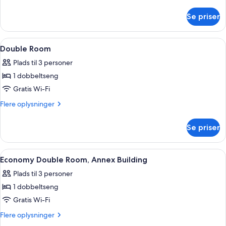
oplysninger
om
Se priser
Suite
Indlæs
Et soveværelse med en seng i blomster
2
Double Room
alle
Plads til 3 personer
billeder
1 dobbeltseng
af
Double
Gratis Wi-Fi
Room
Flere
Flere oplysninger
oplysninger
om
Se priser
Double
Room
Indlæs
Et soveværelse med seng, puder, lamp
5
Economy Double Room, Annex Building
alle
Plads til 3 personer
billeder
1 dobbeltseng
af
Economy
Gratis Wi-Fi
Double
Flere
Flere oplysninger
Room,
oplysninger