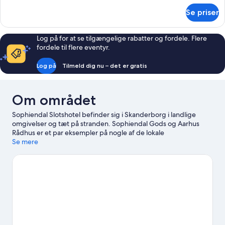
om
Annex
Se priser
Economy
Building
Double
Room,
Log på for at se tilgængelige rabatter og fordele. Flere
Annex
fordele til flere eventyr.
Building
Log på
Tilmeld dig nu – det er gratis
Om området
Sophiendal Slotshotel befinder sig i Skanderborg i landlige
omgivelser og tæt på stranden. Sophiendal Gods og Aarhus
Rådhus er et par eksempler på nogle af de lokale
seværdigheder, mens andre inkluderer Hvilende Form og
Se mere
Kulturhuset Skanderborg. Linien og Sortesø er også et besøg
værd. Udforsk områdets muligheder for oplevelser på, i og ved
vandet såsom kanosejlads og bådsejlads i nærheden, eller nyd
godt af den fri natur ved at kaste dig ud i mulighederne hvad
angår vandre-/cykelruter og mountainbiking.
Besøg vores
rejseguide til Skanderborg