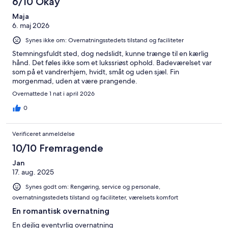
6/10 Okay
alt
anmeldelser
747
Maja
6. maj 2026
anmeldelser
Synes ikke om: Overnatningsstedets tilstand og faciliteter
Stemningsfuldt sted, dog nedslidt, kunne trænge til en kærlig
hånd. Det føles ikke som et lukssriøst ophold. Badeværelset var
som på et vandrerhjem, hvidt, småt og uden sjæl. Fin
morgenmad, uden at være prangende.
Overnattede 1 nat i april 2026
0
Verificeret anmeldelse
10/10 Fremragende
Jan
17. aug. 2025
Synes godt om: Rengøring, service og personale,
overnatningsstedets tilstand og faciliteter, værelsets komfort
En romantisk overnatning
En dejlig eventyrlig overnatning