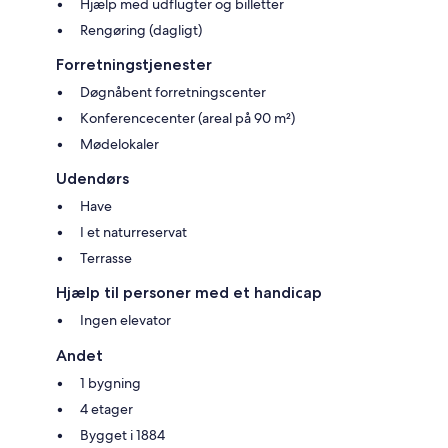
Hjælp med udflugter og billetter
Rengøring (dagligt)
Forretningstjenester
Døgnåbent forretningscenter
Konferencecenter (areal på 90 m²)
Mødelokaler
Udendørs
Have
I et naturreservat
Terrasse
Hjælp til personer med et handicap
Ingen elevator
Andet
1 bygning
4 etager
Bygget i 1884