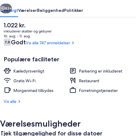
rige
Næste
83+
Oversigt
Værelser
Beliggenhed
Politikker
Den
1.022 kr.
nuværende
inkluderer skatter og gebyrer
pris
10. aug. - 11. aug.
er
Anmeldelser
Godt
7,8
Vis alle 747 anmeldelser
7,8 ud af 10.
1.022 kr.
Populære faciliteter
Kæledyrsvenligt
Parkering er inkluderet
Lobby
Gratis Wi-Fi
Restaurant
Morgenmad tilbydes
Forretningstjenester
Vis alle
Værelsesmuligheder
Tjek tilgængelighed for disse datoer