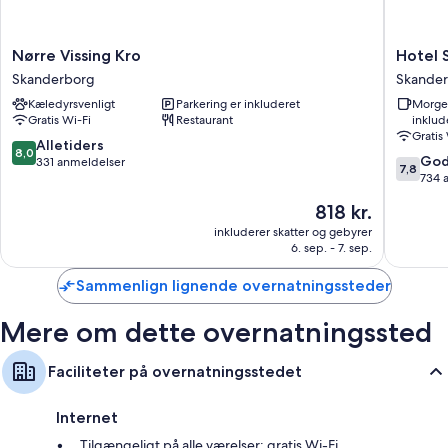
computer plus faciliteter som gratis Wi-Fi og separate siddeområder.
Andre faciliteter på værelserne tæller:
Nørre
Hotel
Nørre Vissing Kro
Hotel 
Badeværelser med brusere og gratis toiletartikler
Vissing
Skander
Skanderborg
Skande
Kro
Skander
Privat gårdhave, gulvvarme og separat siddeområde
Kæledyrsvenligt
Parkering er inkluderet
Morge
Skanderborg
Gratis Wi-Fi
Restaurant
inklud
Gratis
8.0
Alletiders
8,0
7.8
God
ud
331 anmeldelser
7,8
ud
734 
af
af
10,
Prisen
818 kr.
10,
Alletiders,
er
Godt,
inkluderer skatter og gebyrer
331
818 kr.
6. sep. - 7. sep.
734
anmeldelser
anmelde
Sammenlign lignende overnatningssteder
Mere om dette overnatningssted
Faciliteter på overnatningsstedet
Internet
Tilgængeligt på alle værelser: gratis Wi-Fi