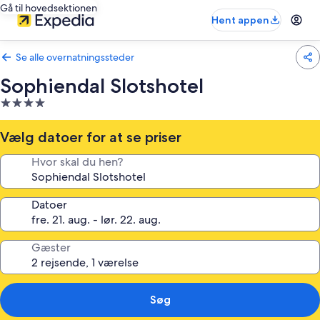
Gå til hovedsektionen
Hent appen
Se alle overnatningssteder
Sophiendal Slotshotel
4.0-
stjernet
overnatningssted
Vælg datoer for at se priser
Hvor skal du hen?
Datoer
Gæster
Søg