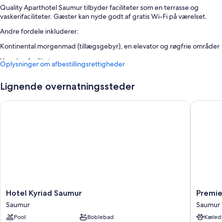
Quality Aparthotel Saumur tilbyder faciliteter som en terrasse og
vaskerifaciliteter. Gæster kan nyde godt af gratis Wi-Fi på værelset.
Andre fordele inkluderer:
Kontinental morgenmad (tillægsgebyr), en elevator og røgfrie områder
Værelsesfaciliteter
Oplysninger om afbestillingsrettigheder
Alle værelser hos Quality Aparthotel Saumur har faciliteter såsom
aircondition samt andre goder som gratis Wi-Fi og kontorer.
Lignende overnatningssteder
Andre faciliteter på værelserne tæller:
Hotel Kyriad Saumur
Premiere
Brusere og shampoo
32-tommers fladskærms-tv med digitale kanaler
Tekøkken, minikøleskabe og mikrobølgeovne
Hotel
Premier
Hotel Kyriad Saumur
Premie
Kyriad
Classe
Saumur
Saumur
Saumur
Saumur
Pool
Boblebad
Kæledy
Saumur
Saumur