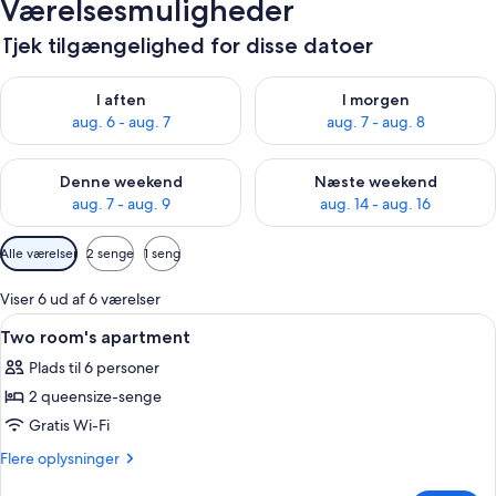
Værelsesmuligheder
Tjek tilgængelighed for disse datoer
Tjek tilgængelighed for i aften aug. 6 - aug. 7
Tjek tilgængelighed for i morg
I aften
I morgen
aug. 6 - aug. 7
aug. 7 - aug. 8
Tjek tilgængelighed for denne weekend aug. 7 - aug. 9
Tjek tilgængelighed for næste
Denne weekend
Næste weekend
aug. 7 - aug. 9
aug. 14 - aug. 16
Tilgængelige
Alle værelser
2 senge
1 seng
filtre
for
Viser 6 ud af 6 værelser
værelser
Indlæs
Two room's apartment | Gratis baby-/b
15
Two room's apartment
alle
Plads til 6 personer
billeder
2 queensize-senge
af
Two
Gratis Wi-Fi
room's
Flere
Flere oplysninger
apartment
oplysninger