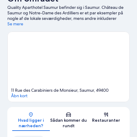
Quality Aparthotel Saumur befinder sig i Saumur. Château de
Saumur og Notre-Dame des Ardilliers er et par eksempler på
nogle af de lokale seværdigheder, mens andre inkluderer
Centre Culturel Emile Joulain og Le Mystère des Faluns. Doué la
Se mere
Fontaine Zoologiske Have og Aqua Mundo Vandland er også et
besøg værd.
Besøg vores rejseguide til Saumur
Vis flere lejlighedshoteller i Saumur
11 Rue des Carabiniers de Monsieur, Saumur, 49400
Åbn kort
Kort
Hvad ligger i
Sådan kommer du
Restauranter
nærheden?
rundt