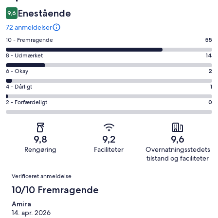
Enestående
9,6
72 anmeldelser
Bedømmelse
10 - Fremragende
55
på
Bedømmelse
8 - Udmærket
14
10
på
−
Bedømmelse
6 - Okay
2
8
Fremragende.
på
−
Bedømmelse
4 - Dårligt
1
55
6
Udmærket.
på
af
−
Bedømmelse
2 - Forfærdeligt
0
14
4
i
Okay.
på
af
−
alt
2
2
i
Dårligt.
72
af
−
alt
1
9,8
9,2
9,6
anmeldelser
i
Forfærdeligt.
72
af
Rengøring
Faciliteter
Overnatningsstedets
alt
0
anmeldelser
i
tilstand og faciliteter
72
af
alt
Anmeldelser
anmeldelser
i
Verificeret anmeldelse
72
alt
10/10 Fremragende
anmeldelser
72
Amira
anmeldelser
14. apr. 2026