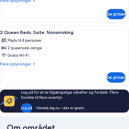
Flere
Flere oplysninger
Bed,
oplysninger
om
Nonsmoking
Se priser
1
Queen
Bed,
Indlæs
En pænt redt seng med hvide sengetøj
3
Nonsmoking
2 Queen Beds, Suite, Nonsmoking
alle
Plads til 4 personer
billeder
2 queensize-senge
af
2
Gratis Wi-Fi
Queen
Flere
Flere oplysninger
Beds,
oplysninger
om
Suite,
Se priser
2
Nonsmoking
Queen
Beds,
Log på for at se tilgængelige rabatter og fordele. Flere
Suite,
fordele til flere eventyr.
Nonsmoking
Log på
Tilmeld dig nu – det er gratis
Om området