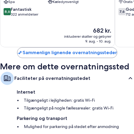
Spa
Kæledyrsvenligt
Gratis
8.6
7.6
Fantastisk
God
8,6
7,6
ud
ud
322 anmeldelser
712 
af
af
10,
10,
Prisen
682 kr.
Fantastisk,
Godt,
er
322
712
inkluderer skatter og gebyrer
682 kr.
anmeldelser
anmelde
9. aug. - 10. aug.
Sammenlign lignende overnatningssteder
Mere om dette overnatningssted
Faciliteter på overnatningsstedet
Internet
Tilgængeligt i lejligheden: gratis Wi-Fi
Tilgængeligt på nogle fællesarealer: gratis Wi-Fi
Parkering og transport
Mulighed for parkering på stedet efter anmodning