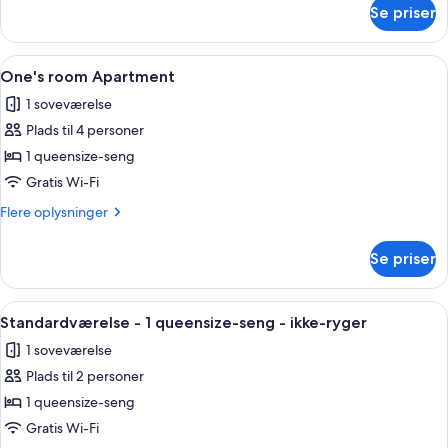
om
Se priser
Two
room's
apartment
Indlæs
En pænt redt seng med et magasin, sol
13
One's room Apartment
alle
1 soveværelse
billeder
Plads til 4 personer
af
One's
1 queensize-seng
room
Gratis Wi-Fi
Apartment
Flere
Flere oplysninger
oplysninger
om
Se priser
One's
room
Apartment
Indlæs
En pænt redt seng med hvidt og orange
11
Standardværelse - 1 queensize-seng - ikke-ryger
alle
1 soveværelse
billeder
Plads til 2 personer
af
Standardværelse
1 queensize-seng
-
Gratis Wi-Fi