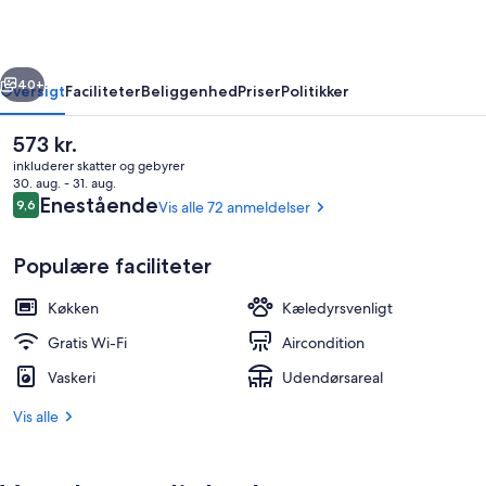
rige
Næste
40+
Oversigt
Faciliteter
Beliggenhed
Priser
Politikker
Den
573 kr.
nuværende
inkluderer skatter og gebyrer
pris
30. aug. - 31. aug.
er
Anmeldelser
Enestående
9,6
Vis alle 72 anmeldelser
9,6 ud af 10.
573 kr.
Populære faciliteter
Køkken
Kæledyrsvenligt
Terrasse/gårdhave
Gratis Wi-Fi
Aircondition
Vaskeri
Udendørsareal
Vis alle