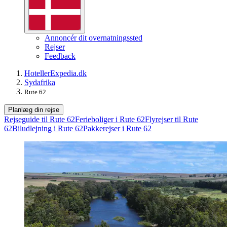
Annoncér dit overnatningssted
Rejser
Feedback
Hoteller
Expedia.dk
Sydafrika
Rute 62
Planlæg din rejse
Rejseguide til Rute 62
Ferieboliger i Rute 62
Flyrejser til Rute
62
Biludlejning i Rute 62
Pakkerejser i Rute 62