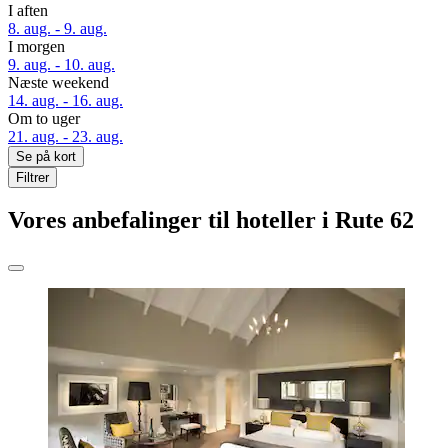
I aften
8. aug. - 9. aug.
I morgen
9. aug. - 10. aug.
Næste weekend
14. aug. - 16. aug.
Om to uger
21. aug. - 23. aug.
Se på kort
Filtrer
Vores anbefalinger til hoteller i Rute 62