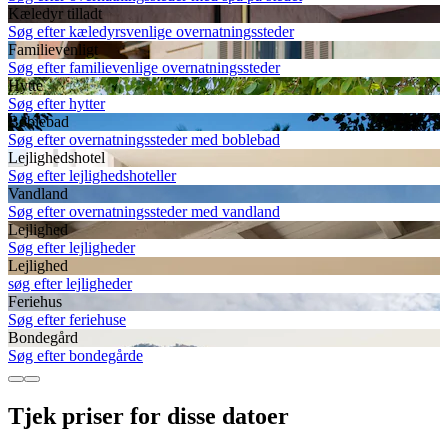
Kæledyr tilladt
Søg efter kæledyrsvenlige overnatningssteder
Familievenligt
Søg efter familievenlige overnatningssteder
Hytte
Søg efter hytter
Boblebad
Søg efter overnatningssteder med boblebad
Lejlighedshotel
Søg efter lejlighedshoteller
Vandland
Søg efter overnatningssteder med vandland
Lejlighed
Søg efter lejligheder
Lejlighed
søg efter lejligheder
Feriehus
Søg efter feriehuse
Bondegård
Søg efter bondegårde
Tjek priser for disse datoer