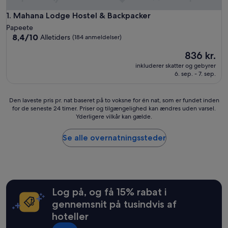
Mahana Lodge Hostel & Backpacker
1. Mahana Lodge Hostel & Backpacker
Papeete
8.4
8,4/10
Alletiders
(184 anmeldelser)
ud
Prisen
836 kr.
af
er
10,
inkluderer skatter og gebyrer
836 kr.
Alletiders,
6. sep. - 7. sep.
(184
anmeldelser)
Den
Den laveste pris pr. nat baseret på to voksne for én nat, som er fundet inden
for de seneste 24 timer. Priser og tilgængelighed kan ændres uden varsel.
laveste
Yderligere vilkår kan gælde.
pris
pr.
nat
Se alle overnatningssteder
baseret
på
to
voksne
for
Log på, og få 15% rabat i
én
nat,
gennemsnit på tusindvis af
som
hoteller
er