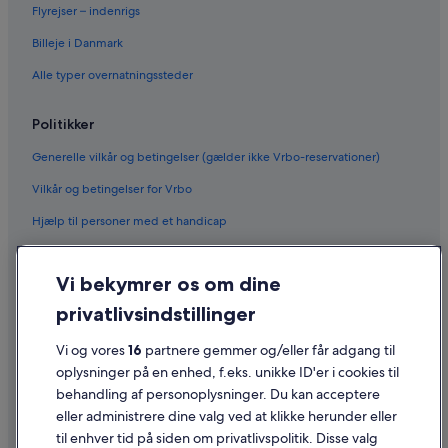
Flyrejser – indenrigs
Billeje i Danmark
Alle typer overnatningssteder
Politikker
Generelle vilkår og betingelser (gælder ikke Vrbo-reservationer)
Vilkår og betingelser for Vrbo
Hjælp til personer med et handicap
Fortrolighed
Vi bekymrer os om dine
Cookies
privatlivsindstillinger
Generelle vilkår for brug
Juridiske oplysninger/Kontakt os
Vi og vores
16
partnere gemmer og/eller får adgang til
oplysninger på en enhed, f.eks. unikke ID'er i cookies til
Retningslinjer for indhold og indberetning af indhold
behandling af personoplysninger. Du kan acceptere
eller administrere dine valg ved at klikke herunder eller
Hjælp
til enhver tid på siden om privatlivspolitik. Disse valg