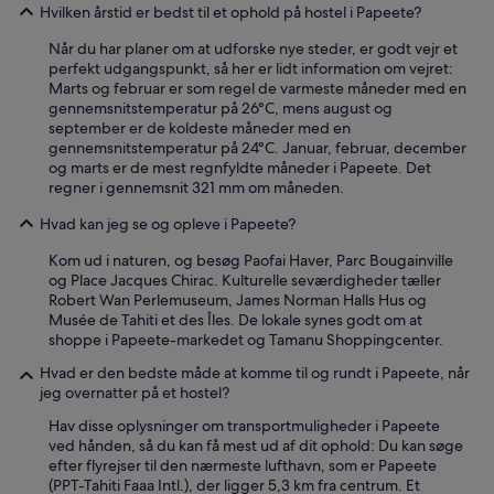
Hvilken årstid er bedst til et ophold på hostel i Papeete?
Når du har planer om at udforske nye steder, er godt vejr et
perfekt udgangspunkt, så her er lidt information om vejret:
Marts og februar er som regel de varmeste måneder med en
gennemsnitstemperatur på 26°C, mens august og
september er de koldeste måneder med en
gennemsnitstemperatur på 24°C. Januar, februar, december
og marts er de mest regnfyldte måneder i Papeete. Det
regner i gennemsnit 321 mm om måneden.
Hvad kan jeg se og opleve i Papeete?
Kom ud i naturen, og besøg Paofai Haver, Parc Bougainville
og Place Jacques Chirac. Kulturelle seværdigheder tæller
Robert Wan Perlemuseum, James Norman Halls Hus og
Musée de Tahiti et des Îles. De lokale synes godt om at
shoppe i Papeete-markedet og Tamanu Shoppingcenter.
Hvad er den bedste måde at komme til og rundt i Papeete, når
jeg overnatter på et hostel?
Hav disse oplysninger om transportmuligheder i Papeete
ved hånden, så du kan få mest ud af dit ophold: Du kan søge
efter flyrejser til den nærmeste lufthavn, som er Papeete
(PPT-Tahiti Faaa Intl.), der ligger 5,3 km fra centrum. Et