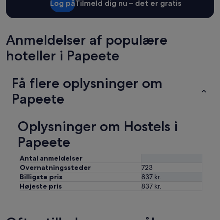
fundet
Log på
Tilmeld dig nu – det er gratis
inden
for
de
seneste
Anmeldelser af populære
24
hoteller i Papeete
timer.
Priser
og
Få flere oplysninger om
tilgængelighed
kan
Papeete
ændres
uden
varsel.
Oplysninger om Hostels i
Yderligere
vilkår
Papeete
kan
gælde.
Antal anmeldelser
Overnatningssteder
723
Billigste pris
837 kr.
Højeste pris
837 kr.