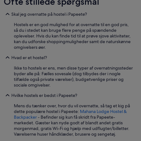
Ofte stillede spørgsmål
Skal jeg overnatte på hostel i Papeete?
Hostels er en god mulighed for at overnatte til en god pris,
så du i stedet kan bruge flere penge på spændende
oplevelser. Hvis du kan finde tid til at prøve sjove aktiviteter,
kan du udforske shoppingmuligheder samt de naturskønne
omgivelsers øer.
Hvad er et hostel?
Ikke to hostels er ens, men disse typer af overnatningssteder
byder alle på: Fælles sovesale (dog tilbydes der i nogle
tilfælde også private værelser), budgetvenlige priser og
sociale omgivelser.
Hvilke hostels er bedst i Papeete?
Mens du tænker over, hvor du vil overnatte, så tag et kig på
dette populære hostel i Papeete:
Mahana Lodge Hostel &
Backpacker
- Befinder sig kun få skridt fra Papeete-
markedet. Gæster kan nyde godt af blandt andet gratis
morgenmad, gratis Wi-Fi og hjælp med udflugter/billetter.
Værelserne huser håndklæder, brusere og sengetøj.