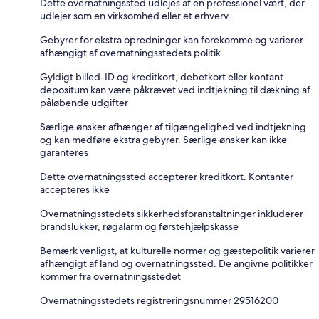
Dette overnatningssted udlejes af en professionel vært, der
udlejer som en virksomhed eller et erhverv.
Gebyrer for ekstra opredninger kan forekomme og varierer
afhængigt af overnatningsstedets politik
Gyldigt billed-ID og kreditkort, debetkort eller kontant
depositum kan være påkrævet ved indtjekning til dækning af
påløbende udgifter
Særlige ønsker afhænger af tilgængelighed ved indtjekning
og kan medføre ekstra gebyrer. Særlige ønsker kan ikke
garanteres
Dette overnatningssted accepterer kreditkort. Kontanter
accepteres ikke
Overnatningsstedets sikkerhedsforanstaltninger inkluderer
brandslukker, røgalarm og førstehjælpskasse
Bemærk venligst, at kulturelle normer og gæstepolitik varierer
afhængigt af land og overnatningssted. De angivne politikker
kommer fra overnatningsstedet
Overnatningsstedets registreringsnummer 29516200