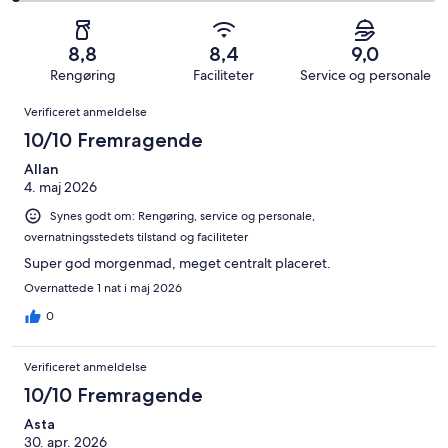
på
af
−
alt
98
2
i
Dårligt.
1029
af
−
alt
25
8,8
8,4
9,0
anmeldelser
i
Forfærdeligt.
1029
af
Rengøring
Faciliteter
Service og personale
alt
21
anmeldelser
i
Anmeldelser
1029
af
Verificeret anmeldelse
alt
anmeldelser
i
1029
10/10 Fremragende
alt
anmeldelser
1029
Allan
4. maj 2026
anmeldelser
Synes godt om: Rengøring, service og personale,
overnatningsstedets tilstand og faciliteter
Super god morgenmad, meget centralt placeret.
Overnattede 1 nat i maj 2026
0
Verificeret anmeldelse
10/10 Fremragende
Asta
30. apr. 2026