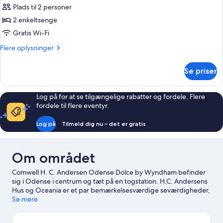
ryger
Plads til 2 personer
af
Superior-
2 enkeltsenge
værelse
Gratis Wi-Fi
-
Flere
Flere oplysninger
2
oplysninger
enkeltsenge
om
Se priser
Superior-
værelse
-
Log på for at se tilgængelige rabatter og fordele. Flere
2
fordele til flere eventyr.
enkeltsenge
Log på
Tilmeld dig nu – det er gratis
Om området
Comwell H. C. Andersen Odense Dolce by Wyndham befinder
sig i Odense i centrum og tæt på en togstation. H.C. Andersens
Hus og Oceania er et par bemærkelsesværdige seværdigheder,
og nogle af områdets andre populære seværdigheder
Se mere
inkluderer Løvens Hule og Odense Zoologiske Have. Deltag i et
arrangement eller en sportbegivenhed ved Brandts