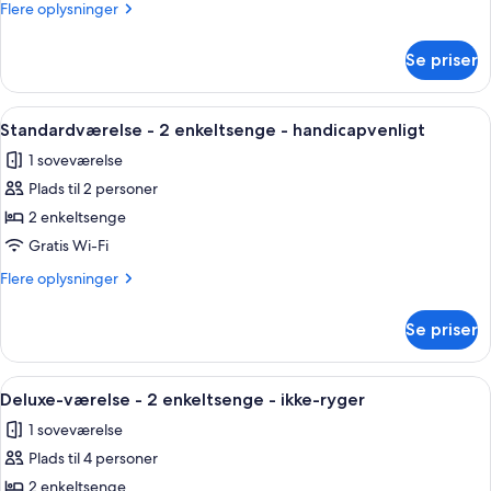
Flere
Flere oplysninger
1
oplysninger
enkeltseng
om
Se priser
Superior-
værelse
-
Indlæs
Et hotelværelse med seng, en grå sofa
4
1
Standardværelse - 2 enkeltsenge - handicapvenligt
alle
enkeltseng
1 soveværelse
billeder
Plads til 2 personer
af
Standardværelse
2 enkeltsenge
-
Gratis Wi-Fi
2
Flere
Flere oplysninger
enkeltsenge
oplysninger
-
om
Se priser
Standardværelse
handicapvenligt
-
2
Indlæs
Et hotelværelse med en stor seng, en s
7
enkeltsenge
Deluxe-værelse - 2 enkeltsenge - ikke-ryger
alle
-
1 soveværelse
handicapvenligt
billeder
Plads til 4 personer
af
Deluxe-
2 enkeltsenge