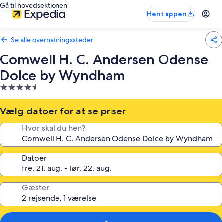
Gå til hovedsektionen
Hent appen
Se alle overnatningssteder
Comwell H. C. Andersen Odense
Dolce by Wyndham
4.5-
stjernet
overnatningssted
Vælg datoer for at se priser
Hvor skal du hen?
Datoer
Gæster