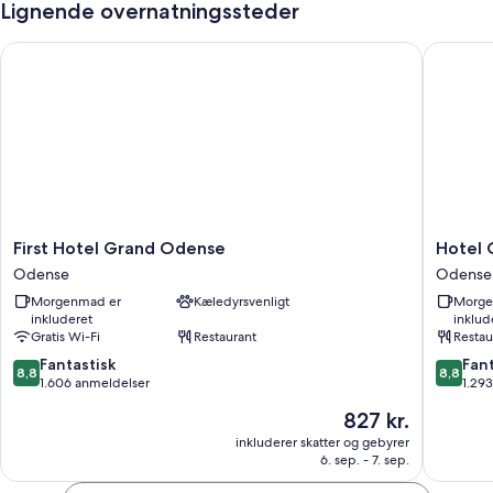
Lignende overnatningssteder
First Hotel Grand Odense
Hotel O
First
Hotel
First Hotel Grand Odense
Hotel
Hotel
Odeon
Odense
Odense
Grand
Odense
Morgenmad er
Kæledyrsvenligt
Morge
Odense
inkluderet
inklud
Odense
Gratis Wi-Fi
Restaurant
Restau
8.8
8.8
Fantastisk
Fant
8,8
8,8
ud
ud
1.606 anmeldelser
1.29
af
af
Prisen
827 kr.
10,
10,
er
Fantastisk,
Fantasti
inkluderer skatter og gebyrer
827 kr.
6. sep. - 7. sep.
1.606
1.293
anmeldelser
anmelde