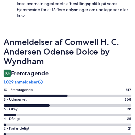
læse overnatningsstedets afbestillingspolitik på vores
hjemmeside for at få flere oplysninger om undtagelser eller
krav.
Anmeldelser
Anmeldelser af Comwell H. C.
Andersen Odense Dolce by
Wyndham
Fremragende
8,6
1.029 anmeldelser
Bedømmelse
10 - Fremragende
517
på
Bedømmelse
8 - Udmærket
368
10
på
−
Bedømmelse
6 - Okay
98
8
Fremragende.
på
−
Bedømmelse
4 - Dårligt
25
517
6
Udmærket.
på
af
−
Bedømmelse
2 - Forfærdeligt
21
368
4
i
Okay.