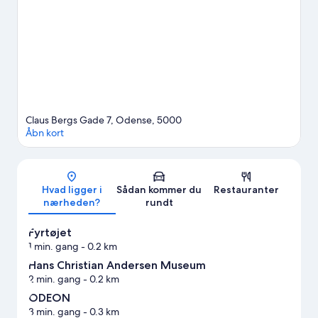
Klædefabrik, og giv dig selv tid til at opleve Frydenlund, som er
en af topseværdighederne. Brug noget tid på at udforske
områdets oplevelser såsom golf.
Besøg vores rejseguide til
Odense
Claus Bergs Gade 7, Odense, 5000
Åbn kort
Kort
Hvad ligger i
Sådan kommer du
Restauranter
nærheden?
rundt
Fyrtøjet
1 min. gang
- 0.2 km
Hans Christian Andersen Museum
2 min. gang
- 0.2 km
ODEON
3 min. gang
- 0.3 km