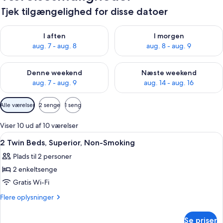
Tjek tilgængelighed for disse datoer
Tjek tilgængelighed for i aften aug. 7 - aug. 8
Tjek tilgængelighed for i morg
I aften
I morgen
aug. 7 - aug. 8
aug. 8 - aug. 9
Tjek tilgængelighed for denne weekend aug. 7 - aug. 9
Tjek tilgængelighed for næste
Denne weekend
Næste weekend
aug. 7 - aug. 9
aug. 14 - aug. 16
Tilgængelige
Alle værelser
2 senge
1 seng
filtre
for
Viser 10 ud af 10 værelser
værelser
Indlæs
Et hotelværelse med en stor seng, et li
11
2 Twin Beds, Superior, Non-Smoking
alle
Plads til 2 personer
billeder
2 enkeltsenge
af
2
Gratis Wi-Fi
Twin
Flere
Flere oplysninger
Beds,
oplysninger
om
Superior,
Se priser