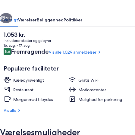
Odense
Dolce
rige
Næste
by
70+
Oversigt
Værelser
Beliggenhed
Politikker
Wyndham
Den
1.053 kr.
nuværende
inkluderer skatter og gebyrer
pris
16. aug. - 17. aug.
er
Anmeldelser
Fremragende
8,6
Vis alle 1.029 anmeldelser
8,6 ud af 10.
1.053 kr.
Populære faciliteter
Kæledyrsvenligt
Gratis Wi-Fi
Lobby
Restaurant
Motionscenter
Morgenmad tilbydes
Mulighed for parkering
Vis alle
Værelsesmuligheder