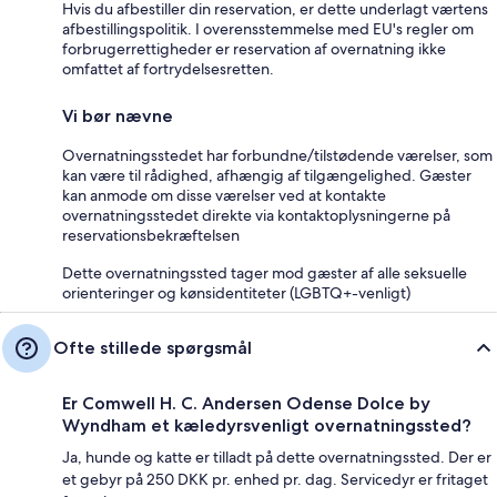
Hvis du afbestiller din reservation, er dette underlagt værtens
afbestillingspolitik. I overensstemmelse med EU's regler om
forbrugerrettigheder er reservation af overnatning ikke
omfattet af fortrydelsesretten.
Vi bør nævne
Overnatningsstedet har forbundne/tilstødende værelser, som
kan være til rådighed, afhængig af tilgængelighed. Gæster
kan anmode om disse værelser ved at kontakte
overnatningsstedet direkte via kontaktoplysningerne på
reservationsbekræftelsen
Dette overnatningssted tager mod gæster af alle seksuelle
orienteringer og kønsidentiteter (LGBTQ+-venligt)
Ofte stillede spørgsmål
Er Comwell H. C. Andersen Odense Dolce by
Wyndham et kæledyrsvenligt overnatningssted?
Ja, hunde og katte er tilladt på dette overnatningssted. Der er
et gebyr på 250 DKK pr. enhed pr. dag. Servicedyr er fritaget