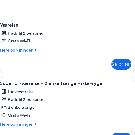
Værelse
Plads til 2 personer
Gratis Wi-Fi
Flere
Flere oplysninger
oplysninger
om
Se priser
Værelse
Indlæs
Et hotelværelse med en stor seng, to se
11
Superior-værelse - 2 enkeltsenge - ikke-ryger
alle
1 soveværelse
billeder
Plads til 2 personer
af
Superior-
2 enkeltsenge
værelse
Gratis Wi-Fi
-
Flere
Flere oplysninger
2
oplysninger
om