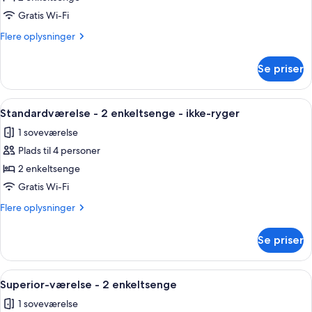
værelse
Gratis Wi-Fi
-
Flere
Flere oplysninger
2
oplysninger
enkeltsenge
om
Se priser
Deluxe-
-
værelse
ikke-
-
Indlæs
En dobbeltseng med hvide sengetøj, 
ryger
5
2
Standardværelse - 2 enkeltsenge - ikke-ryger
alle
enkeltsenge
1 soveværelse
-
billeder
ikke-
Plads til 4 personer
af
ryger
Standardværelse
2 enkeltsenge
-
Gratis Wi-Fi
2
Flere
Flere oplysninger
enkeltsenge
oplysninger
-
om
Se priser
Standardværelse
ikke-
-
ryger
2
Indlæs
Et hotelværelse med en seng, et skriv
10
enkeltsenge
Superior-værelse - 2 enkeltsenge
alle
-
1 soveværelse
ikke-
billeder