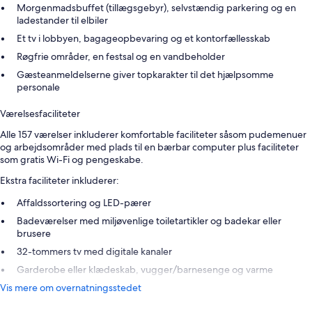
Morgenmadsbuffet (tillægsgebyr), selvstændig parkering og en
ladestander til elbiler
Et tv i lobbyen, bagageopbevaring og et kontorfællesskab
Røgfrie områder, en festsal og en vandbeholder
Gæsteanmeldelserne giver topkarakter til det hjælpsomme
personale
Værelsesfaciliteter
Alle 157 værelser inkluderer komfortable faciliteter såsom pudemenuer
og arbejdsområder med plads til en bærbar computer plus faciliteter
som gratis Wi-Fi og pengeskabe.
Ekstra faciliteter inkluderer:
Affaldssortering og LED-pærer
Badeværelser med miljøvenlige toiletartikler og badekar eller
brusere
32-tommers tv med digitale kanaler
Garderobe eller klædeskab, vugger/barnesenge og varme
Vis mere om overnatningsstedet