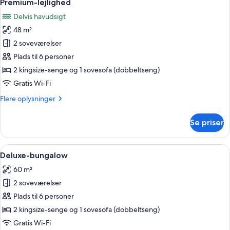
3
Premium-lejlighed
alle
Delvis havudsigt
billeder
48 m²
af
Premium-
2 soveværelser
lejlighed
Plads til 6 personer
2 kingsize-senge og 1 sovesofa (dobbeltseng)
Gratis Wi-Fi
Flere
Flere oplysninger
oplysninger
om
Se priser
Premium-
lejlighed
Indlæs
Et moderne udendørs opholdsområde m
7
Deluxe-bungalow
alle
60 m²
billeder
2 soveværelser
af
Deluxe-
Plads til 6 personer
bungalow
2 kingsize-senge og 1 sovesofa (dobbeltseng)
Gratis Wi-Fi