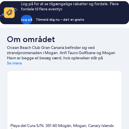
Log på for at se tilgængelige rabatter og fordele. Flere
fordele til flere eventyr.
Log på
Tilmeld dig nu – det er gratis
Om området
Ocean Beach Club Gran Canaria befinder sig ved
strandpromenaden i Mogan. Anfi Tauro Golfbane og Mogan
Havn er begge et besøg værd, hvis oplevelser står på
agendaen. Er du mere interesseret i stedets natur, kan du med
Se mere
fordel besøge Cura Strand og Puerto Rico-stranden. Rejser du
med børn? Du kan overveje at tage dem med til Lago Taurito
Vandpark og Angry Birds-aktivitetsparken.
Besøg vores
rejseguide til Mogan
Playa del Cura S/N, 351 40 Mogán, Mogan, Canary Islands