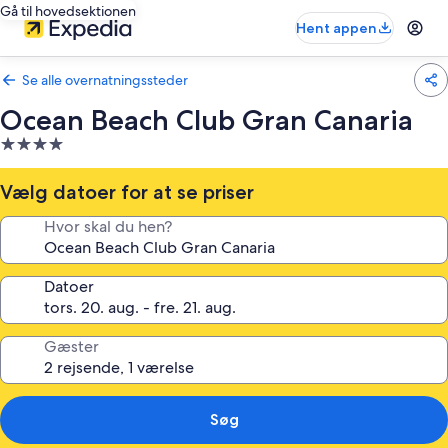
Gå til hovedsektionen
Hent appen
Se alle overnatningssteder
Ocean Beach Club Gran Canaria
4.0-
stjernet
overnatningssted
Vælg datoer for at se priser
Hvor skal du hen?
Datoer
Gæster
Søg