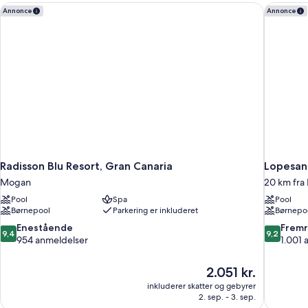
Radisson Blu Resort, Gran Canaria
Lopesan 
Annonce
Annonce
Radisson Blu Resort, Gran Canaria
Lopesan 
Mogan
20 km fr
Pool
Spa
Pool
Børnepool
Parkering er inkluderet
Børnepo
9.4
9.2
Enestående
Frem
9,4
9,2
ud
ud
954 anmeldelser
1.001 
af
af
10,
10,
Prisen
2.051 kr.
Enestående,
Fremrage
er
inkluderer skatter og gebyrer
954
1.001
2.051 kr.
2. sep. - 3. sep.
anmeldelser
anmeldels