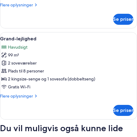
Flere
Flere oplysninger
oplysninger
om
Se priser
Deluxe-
bungalow
Indlæs
Et moderne soveværelse med seng, na
2
Grand-lejlighed
alle
Havudsigt
billeder
99 m²
af
Grand-
2 soveværelser
lejlighed
Plads til 8 personer
2 kingsize-senge og 1 sovesofa (dobbeltseng)
Gratis Wi-Fi
Flere
Flere oplysninger
oplysninger
om
Se priser
Grand-
lejlighed
Du vil muligvis også kunne lide