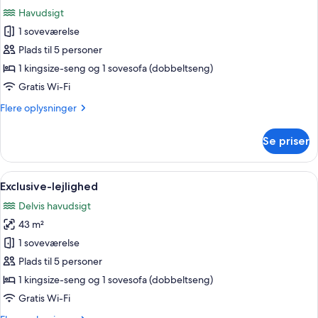
alle
Havudsigt
billeder
1 soveværelse
af
Superior-
Plads til 5 personer
lejlighed
1 kingsize-seng og 1 sovesofa (dobbeltseng)
Gratis Wi-Fi
Flere
Flere oplysninger
oplysninger
om
Se priser
Superior-
lejlighed
Indlæs
Et moderne hotel med pool, liggestol
5
Exclusive-lejlighed
alle
Delvis havudsigt
billeder
43 m²
af
Exclusive-
1 soveværelse
lejlighed
Plads til 5 personer
1 kingsize-seng og 1 sovesofa (dobbeltseng)
Gratis Wi-Fi