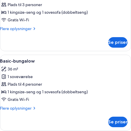
Plads til 3 personer
af
Standardlejlighed
1 kingsize-seng og 1 sovesofa (dobbeltseng)
Gratis Wi-Fi
Flere
Flere oplysninger
oplysninger
om
Se priser
Standardlejlighed
Indlæs
Et moderne udendørs opholdsområde m
10
Basic-bungalow
alle
36 m²
billeder
1 soveværelse
af
Basic-
Plads til 4 personer
bungalow
1 kingsize-seng og 1 sovesofa (dobbeltseng)
Gratis Wi-Fi
Flere
Flere oplysninger
oplysninger
om
Se priser
Basic-
bungalow