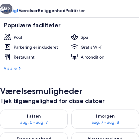
rige
Næste
89+
Oversigt
Værelser
Beliggenhed
Politikker
Populære faciliteter
Pool
Spa
Parkering er inkluderet
Gratis Wi-Fi
Restaurant
Aircondition
Vis alle
2 udendørs pools, åben fra kl. 08.00 til 
Værelsesmuligheder
Tjek tilgængelighed for disse datoer
Tjek tilgængelighed for i aften aug. 6 - aug. 7
Tjek tilgængelighed for i morg
I aften
I morgen
aug. 6 - aug. 7
aug. 7 - aug. 8
Tjek tilgængelighed for denne weekend aug. 7 - aug. 9
Tjek tilgængelighed for næste