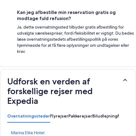
Kan jeg afbestille min reservation gratis og
modtage fuld refusion?
Ja, dette overnatningssted tilbyder gratis afbestilling for
udvalgte værelsespriser, fordi fleksibilitet er vigtigt. Du bedes
læse overnatningsstedets afbestillingspolitik på vores
hjemmeside for at få flere oplysninger om undtagelser eller
krav.
Udforsk en verden af
forskellige rejser med
Expedia
Overnatningssteder
Flyrejser
Pakkerejser
Biludlejning
Feriebol
L
Marina Elite Hotel