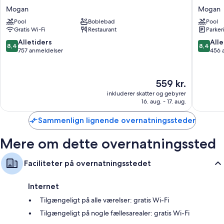
Green
Blanca
Mogan
Mogan
Beach
Mogan
Pool
Boblebad
Pool
Mogan
Gratis Wi-Fi
Restaurant
Parker
8.4
8.4
Alletiders
Alle
8,4
8,4
ud
ud
757 anmeldelser
456 
af
af
10,
10,
Alletiders,
Alletider
Prisen
559 kr.
757
456
er
inkluderer skatter og gebyrer
anmeldelser
anmelde
559 kr.
16. aug. - 17. aug.
Sammenlign lignende overnatningssteder
Mere om dette overnatningssted
Faciliteter på overnatningsstedet
Internet
Tilgængeligt på alle værelser: gratis Wi-Fi
Tilgængeligt på nogle fællesarealer: gratis Wi-Fi