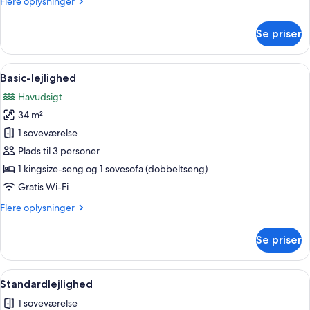
Flere
Flere oplysninger
oplysninger
om
Se priser
Exclusive-
lejlighed
Indlæs
En moderne stue med en sofa, et rund
8
Basic-lejlighed
alle
Havudsigt
billeder
34 m²
af
Basic-
1 soveværelse
lejlighed
Plads til 3 personer
1 kingsize-seng og 1 sovesofa (dobbeltseng)
Gratis Wi-Fi
Flere
Flere oplysninger
oplysninger
om
Se priser
Basic-
lejlighed
Indlæs
Et hotel med flere etager, altaner, u
2
Standardlejlighed
alle
1 soveværelse
billeder