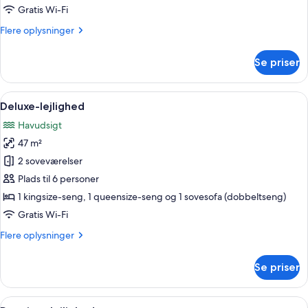
Gratis Wi-Fi
Flere
Flere oplysninger
oplysninger
om
Se priser
Luksus-
lejlighed
Indlæs
Et moderne hotelværelse med balkon, h
2
Deluxe-lejlighed
alle
Havudsigt
billeder
47 m²
af
Deluxe-
2 soveværelser
lejlighed
Plads til 6 personer
1 kingsize-seng, 1 queensize-seng og 1 sovesofa (dobbeltseng)
Gratis Wi-Fi
Flere
Flere oplysninger
oplysninger
om
Se priser
Deluxe-
lejlighed
Indlæs
To billeder i rammer på en væg over e