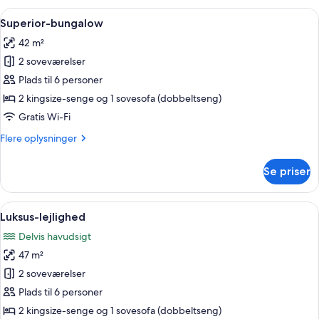
Indlæs
En moderne stue med sofa, sofabord 
5
Superior-bungalow
alle
42 m²
billeder
2 soveværelser
af
Superior-
Plads til 6 personer
bungalow
2 kingsize-senge og 1 sovesofa (dobbeltseng)
Gratis Wi-Fi
Flere
Flere oplysninger
oplysninger
om
Se priser
Superior-
bungalow
Indlæs
Et poolområde med to hvide liggestole,
4
Luksus-lejlighed
alle
Delvis havudsigt
billeder
47 m²
af
Luksus-
2 soveværelser
lejlighed
Plads til 6 personer
2 kingsize-senge og 1 sovesofa (dobbeltseng)