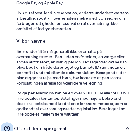
Google Pay og Apple Pay
Hvis du afbestiller din reservation, er dette underlagt værtens
afbestillingspolitik. I overensstemmelse med EU's regler om
forbrugerrettigheder er reservation af overnatning ikke
omfattet af fortrydelsesretten.
Vi bør nævne
Børn under 18 år må generelt ikke overnatte på
overnatningssteder i Peru uden en forælder, en værge eller
anden autoriseret, ansvarlig person. Ledsagende voksne kan
blive bedt om både deres eget og barnets ID samt notarielt
bekræftet understøttende dokumentation. Besøgende, der
planlægger at rejse med børn, bør kontakte et peruviansk
konsulat inden afrejse for yderligere vejledning.
Ifølge peruviansk lov kan beløb over 2.000 PEN eller 500 USD
ikke betales i kontanter. Betalinger med højere beløb end
disse skal betales med kreditkort eller andre metoder, som er
godkendt af overnantingsstedet og lokal lov. Betalinger kan
ikke opdeles mellem flere valutaer.
Ofte stillede spørgsmål