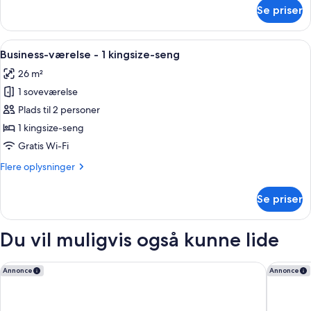
om
Se priser
Junior-
suite
Indlæs
Et hotelværelse med en stor seng, et 
4
Business-værelse - 1 kingsize-seng
alle
26 m²
billeder
1 soveværelse
af
Business-
Plads til 2 personer
værelse
1 kingsize-seng
-
Gratis Wi-Fi
1
Flere
Flere oplysninger
kingsize-
oplysninger
seng
om
Se priser
Business-
værelse
-
Du vil muligvis også kunne lide
1
kingsize-
seng
Hotel Indigo Lima Miraflores by IHG
InterCon
Annonce
Annonce