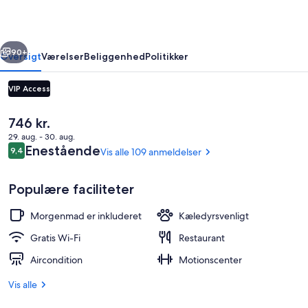
rige
Næste
90+
Oversigt
Værelser
Beliggenhed
Politikker
VIP Access
Den
746 kr.
nuværende
29. aug. - 30. aug.
pris
Anmeldelser
Enestående
9,4
Vis alle 109 anmeldelser
9,4 ud af 10.
er
746 kr.
Populære faciliteter
Lobby
Morgenmad er inkluderet
Kæledyrsvenligt
Gratis Wi-Fi
Restaurant
Aircondition
Motionscenter
Vis alle