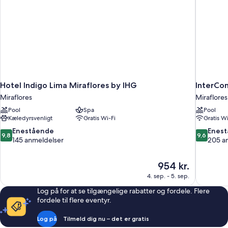
Hotel Indigo Lima Miraflores by IHG
InterCon
Miraflores
Miraflores
Pool
Spa
Pool
Kæledyrsvenligt
Gratis Wi-Fi
Gratis Wi
9.8
9.6
Enestående
Enes
9,8
9,6
ud
ud
145 anmeldelser
205 a
af
af
10,
10,
Prisen
954 kr.
Enestående,
Eneståend
er
145
205
4. sep. - 5. sep.
954 kr.
anmeldelser
anmeldels
Log på for at se tilgængelige rabatter og fordele. Flere
fordele til flere eventyr.
Log på
Tilmeld dig nu – det er gratis