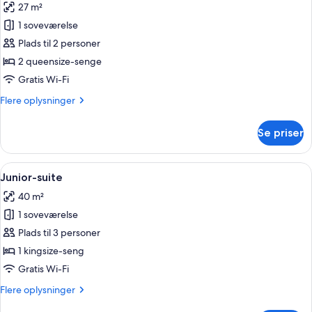
27 m²
billeder
1 soveværelse
af
Grand-
Plads til 2 personer
værelse
2 queensize-senge
-
Gratis Wi-Fi
2
Flere
Flere oplysninger
queensize-
oplysninger
senge
om
Se priser
Grand-
værelse
-
Indlæs
Junior-suite | Premium-sengetøj, mini
10
2
Junior-suite
alle
queensize-
40 m²
senge
billeder
1 soveværelse
af
Junior-
Plads til 3 personer
suite
1 kingsize-seng
Gratis Wi-Fi
Flere
Flere oplysninger
oplysninger