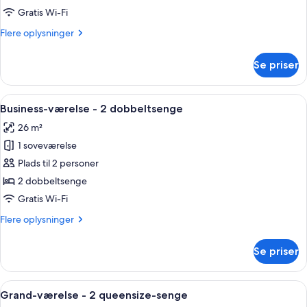
-
Gratis Wi-Fi
terrasse
Flere
Flere oplysninger
(King)
oplysninger
om
Se priser
Comfort-
værelse
-
Indlæs
Et hotelværelse med to senge, en væg
12
terrasse
Business-værelse - 2 dobbeltsenge
alle
(King)
26 m²
billeder
1 soveværelse
af
Business-
Plads til 2 personer
værelse
2 dobbeltsenge
-
Gratis Wi-Fi
2
Flere
Flere oplysninger
dobbeltsenge
oplysninger
om
Se priser
Business-
værelse
-
Indlæs
Grand-værelse - 2 queensize-senge | 
14
2
Grand-værelse - 2 queensize-senge
alle
dobbeltsenge