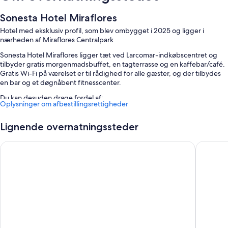
Sonesta Hotel Miraflores
Hotel med eksklusiv profil, som blev ombygget i 2025 og ligger i
nærheden af Miraflores Centralpark
Sonesta Hotel Miraflores ligger tæt ved Larcomar-indkøbscentret og
tilbyder gratis morgenmadsbuffet, en tagterrasse og en kaffebar/café.
Gratis Wi-Fi på værelset er til rådighed for alle gæster, og der tilbydes
en bar og et døgnåbent fitnesscenter.
Du kan desuden drage fordel af:
Oplysninger om afbestillingsrettigheder
En elevator, mødelokaler og en døgnåben reception
Lignende overnatningssteder
Røgfrie områder, bagageopbevaring og et kontorfællesskab
Hotel Estelar Miraflores
Casa And
Værelsesfaciliteter
Alle 133 værelser inkluderer komfortable faciliteter som roomservice
døgnet rundt og premium-sengetøj samt ekstra fordele som
arbejdsområder med plads til en bærbar computer og aircondition.
Andre faciliteter inkluderer:
Badekar, hårtørrere og shampoo
50-tommers LED-tv med premium-tv-kanaler