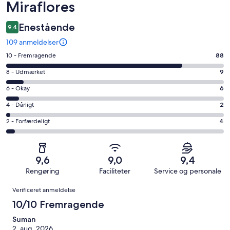
Miraflores
Enestående
9,4
109 anmeldelser
Bedømmelse
10 - Fremragende
88
på
Bedømmelse
8 - Udmærket
9
10
på
−
Bedømmelse
6 - Okay
6
8
Fremragende.
på
−
Bedømmelse
4 - Dårligt
2
88
6
Udmærket.
på
af
−
Bedømmelse
2 - Forfærdeligt
4
9
4
i
Okay.
på
af
−
alt
6
2
i
Dårligt.
109
af
−
alt
2
9,6
9,0
9,4
anmeldelser
i
Forfærdeligt.
109
af
Rengøring
Faciliteter
Service og personale
alt
4
anmeldelser
i
Anmeldelser
109
af
Verificeret anmeldelse
alt
anmeldelser
i
109
10/10 Fremragende
alt
anmeldelser
109
Suman
2. aug. 2026
anmeldelser