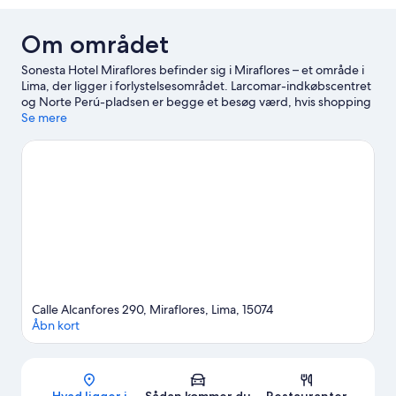
Om området
Sonesta Hotel Miraflores befinder sig i Miraflores – et område i
Lima, der ligger i forlystelsesområdet. Larcomar-indkøbscentret
og Norte Perú-pladsen er begge et besøg værd, hvis shopping
ligger højt på listen. De rejsende, der derimod er interesseret i
Se mere
stedets naturskønne områder, kan udforske Miraflores
Centralpark. Ricardo Palma Kulturcenter og Det naturhistoriske
museum er også et besøg værd.
Besøg vores rejseguide til Lima
Calle Alcanfores 290, Miraflores, Lima, 15074
Åbn kort
Kort