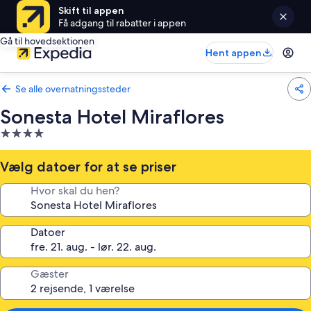
Skift til appen
Få adgang til rabatter i appen
Gå til hovedsektionen
Hent appen
Se alle overnatningssteder
Sonesta Hotel Miraflores
4.0-
stjernet
overnatningssted
Vælg datoer for at se priser
Hvor skal du hen?
Datoer
Gæster