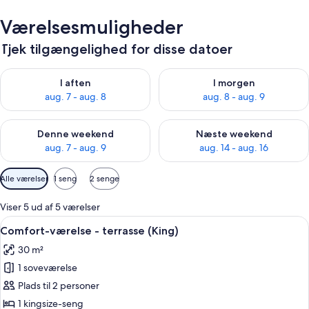
Værelsesmuligheder
Tjek tilgængelighed for disse datoer
Tjek tilgængelighed for i aften aug. 7 - aug. 8
Tjek tilgængelighed for i morg
I aften
I morgen
aug. 7 - aug. 8
aug. 8 - aug. 9
Tjek tilgængelighed for denne weekend aug. 7 - aug. 9
Tjek tilgængelighed for næste
Denne weekend
Næste weekend
aug. 7 - aug. 9
aug. 14 - aug. 16
Tilgængelige
Alle værelser
1 seng
2 senge
filtre
for
Viser 5 ud af 5 værelser
værelser
Indlæs
Et hotelværelse med en stor seng, et 
11
Comfort-værelse - terrasse (King)
alle
30 m²
billeder
1 soveværelse
af
Comfort-
Plads til 2 personer
værelse
1 kingsize-seng