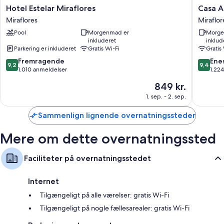
Hotel
Casa
Hotel Estelar Miraflores
Casa A
Garderobe eller klædeskab, gratis vugger og kaffe-/temaskiner
Estelar
Andina
Miraflores
Miraflor
Miraflores
Standar
Pool
Morgenmad er
Morge
Miraflores
Benavid
inkluderet
inklud
Miraflor
Parkering er inkluderet
Gratis Wi-Fi
Gratis
9.2
9.4
Fremragende
Ene
9,2
9,4
ud
ud
1.010 anmeldelser
1.22
af
af
Prisen
849 kr.
10,
10,
er
Fremragende,
Eneståe
1. sep. - 2. sep.
849 kr.
1.010
1.224
anmeldelser
anmelde
Sammenlign lignende overnatningssteder
Mere om dette overnatningssted
Faciliteter på overnatningsstedet
Internet
Tilgængeligt på alle værelser: gratis Wi-Fi
Tilgængeligt på nogle fællesarealer: gratis Wi-Fi