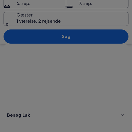
6. sep.
7. sep.
Gæster
1 værelse, 2 rejsende
En rolig sø ved solnedgang med både
Søg
Se kort
Besøg Lak