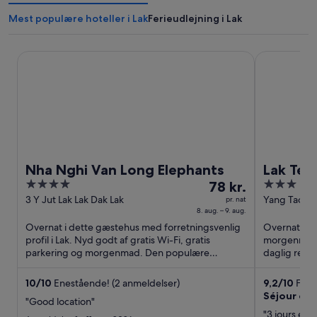
Mest populære hoteller i Lak
Ferieudlejning i Lak
Nha Nghi Van Long Elephants
Lak Tented
Nha Nghi Van Long Elephants
Lak Te
4
Prisen
3
78 kr.
out
er
out
3 Y Jut Lak Lak Dak Lak
Yang Tao Vil
pr. nat
8. aug. – 9. aug.
of
78 kr.
of
Overnat i dette gæstehus med forretningsvenlig
Overnat på d
5
pr.
5
profil i Lak. Nyd godt af gratis Wi-Fi, gratis
morgenmad, 
nat
parkering og morgenmad. Den populære
daglig ren
fra
seværdighed Lăk Søpark ligger ...
Lăk Søpark li
8.
10
/
10
Enestående! (2 anmeldelser)
9,2
/
10
Fanta
aug.
Séjour dan
"Good location"
til
"3 jours en 