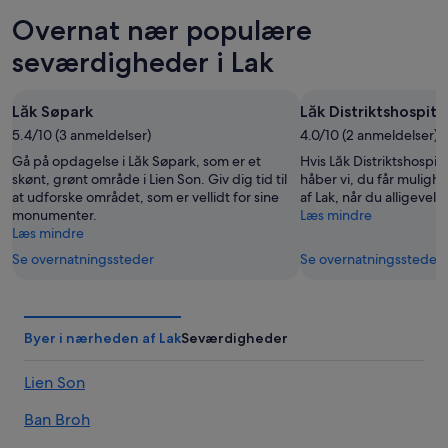
aften,
for
i
Overnat nær populære
7.
i
Lak
aug.
morgen
for
seværdigheder i Lak
-
aften,
denne
8.
8.
weekend,
Lăk Søpark
Lăk Distriktshospita
aug.
aug.
7.
5.4/10 (3 anmeldelser)
-
4.0/10 (2 anmeldelser)
aug.
9.
-
Gå på opdagelse i Lăk Søpark, som er et
Hvis Lăk Distriktshospita
aug.
9.
skønt, grønt område i Lien Son. Giv dig tid til
håber vi, du får muligh
at udforske området, som er vellidt for sine
af Lak, når du alligevel 
aug.
monumenter.
Læs mindre
Læs mindre
Se overnatningssteder
Se overnatningssteder
Byer i nærheden af Lak
Seværdigheder
Lien Son
Ban Broh