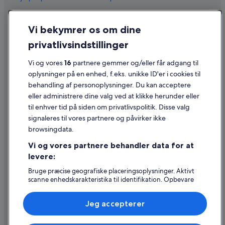
Fortrolighed
Vi bekymrer os om dine
Cookies
privatlivsindstillinger
Generelle vilkår for brug
Juridiske oplysninger/Kontakt os
Vi og vores
16
partnere gemmer og/eller får adgang til
oplysninger på en enhed, f.eks. unikke ID'er i cookies til
Retningslinjer for indhold og indberetning af indhold
behandling af personoplysninger. Du kan acceptere
eller administrere dine valg ved at klikke herunder eller
Hjælp
til enhver tid på siden om privatlivspolitik. Disse valg
signaleres til vores partnere og påvirker ikke
Kontakt os
browsingdata.
Ændr eller afbestil din reservation
Vi og vores partnere behandler data for at
Forløb og behandlingstider for refusion
levere:
Book en flyrejse med et tilgodehavende fra et flyselskab
Bruge præcise geografiske placeringsoplysninger. Aktivt
scanne enhedskarakteristika til identifikation. Opbevare
Internationale rejsedokumenter
og/eller tilgå oplysninger på en enhed. Tilpasset
annoncering og indhold, annoncerings- og
Jeg accepterer
indholdsmåling, målgruppeundersøgelser og udvikling af
tjenester.
Liste over partnere (leverandører)