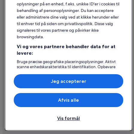
oplysninger på en enhed, f.eks. unikke ID'er i cookies til
Retningslinjer for indhold og indberetning af indhold
behandling af personoplysninger. Du kan acceptere
eller administrere dine valg ved at klikke herunder eller
Hjælp
til enhver tid på siden om privatlivspolitik. Disse valg
signaleres til vores partnere og påvirker ikke
Kontakt os
browsingdata.
Ændr eller afbestil din reservation
Vi og vores partnere behandler data for at
Forløb og behandlingstider for refusion
levere:
Book en flyrejse med et tilgodehavende fra et flyselskab
Bruge præcise geografiske placeringsoplysninger. Aktivt
scanne enhedskarakteristika til identifikation. Opbevare
Internationale rejsedokumenter
og/eller tilgå oplysninger på en enhed. Tilpasset
annoncering og indhold, annoncerings- og
Jeg accepterer
indholdsmåling, målgruppeundersøgelser og udvikling af
tjenester.
Liste over partnere (leverandører)
Expedia, Inc. er ikke ansvarlig for indhold fra eksterne hjemmesider.
Afvis alle
© 2026 Expedia, Inc. – en del af Expedia Group. Alle rettigheder
forbeholdes. Expedia og Expedias logo er varemærker eller registrerede
varemærker tilhørende Expedia, Inc.
Vis formål